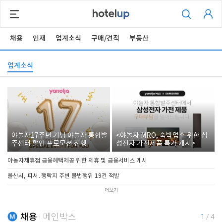
채용
인재
업계소식
구매/견적
부동산
업계소식
야놀자17주년 기념 야놀자 통합발
<야놀자 MRO, 숙박업소 위한 삼
주센터 할인 프로모션 진행
성전자 가전제품 특가 개시>
야놀자제휴점 금융혜택제공 위한 제휴 및 금융서비스 게시
울산시, 피서․행락지 주변 불법행위 19건 적발
더보기
채용
메인박스
1
/
4