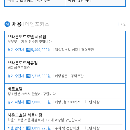
객실 및 호텔청소
경력무관
베팅
1년 이상
채용
메인포커스
1
/
2
브라운도트호텔 세류점
부부또는 자매 청소팀 구합니다.
경기 수원시
월
5,400,000원
객실청소및 베팅
경력무관
브라운도트세류점
베팅삼촌구해요
경기 수원시
월
2,316,930원
베팅삼촌
경력무관
바로호텔
청소한분..<캐셔 한분>.. 구합니다.
경기 하남시
월
2,600,000원
베팅.,청소<<캐셔 모셔봅니다.
1년 이상
하운드호텔 서울대점
하운드호텔 서울대점 에서 3교대 과장님 구인합니다.
서울 관악구
월
3,099,270원
주차 및 전반적인 당번업무
1년 이상