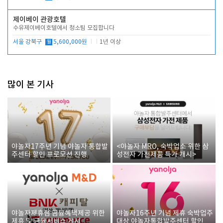
제이베이 관광호텔
수유제이베이호텔에서 청소팀 모집합니다
서울 강북구
월
5,600,000원
1년 이상
많이 본 기사
야놀자17주년 기념 야놀자 통합발
<야놀자 MRO, 숙박업소 위한 삼
주센터 할인 프로모션 진행
성전자 가전제품 특가 개시>
야놀자제휴점 금융혜택제공 위한
야놀자16주년 기념 제휴 숙박업주
제휴 및 금융서비스 게시
대상 야놀자통합발주센터 할인쿠