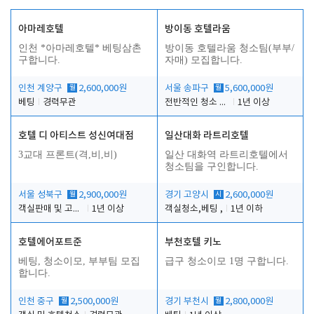
아마레호텔
방이동 호텔라움
인천 *아마레호텔* 베팅삼촌
방이동 호텔라움 청소팀(부부/
구합니다.
자매) 모집합니다.
인천 계양구
월
2,600,000원
서울 송파구
월
5,600,000원
베팅
경력무관
전반적인 청소 업무(객실청소.객실정리)
1년 이상
호텔 디 아티스트 성신여대점
일산대화 라트리호텔
3교대 프론트(격,비,비)
일산 대화역 라트리호텔에서
청소팀을 구인합니다.
서울 성북구
월
2,900,000원
경기 고양시
시
2,600,000원
객실판매 및 고객응대
1년 이상
객실청소,베팅 ,
1년 이하
호텔에어포트준
부천호텔 키노
베팅, 청소이모, 부부팀 모집
급구 청소이모 1명 구합니다.
합니다.
인천 중구
월
2,500,000원
경기 부천시
월
2,800,000원