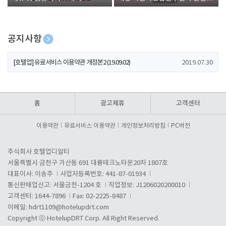
폰 증정
공지사항
[호텔업] 개인정보 처리방침 개정본1 (19.09.02)
2019.07.30
[호텔업] 유료서비스 이용약관 개정본2 (19.09.02)
2019.07.30
[호텔업] 개인정보 처리방침 개정본2 (19.09.02)
2019.07.30
홈
광고제휴
고객센터
이용약관
유료서비스 이용약관
개인정보처리방침
PC버전
주식회사 호텔업디알티
서울특별시 금천구 가산동 691 대륭테크노타운20차 1807호
대표이사: 이송주
사업자등록번호: 441-87-01934
통신판매업신고: 서울금천-1204 호
직업정보: J1206020200010
고객센터: 1644-7896
Fax: 02-2225-8487
이메일:
hdrt1109@hotelupdrt.com
Copyright ⓒ HotelupDRT Corp. All Right Reserved.