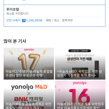
루미호텔
청소팀 구인합니다
인천 서해구
월
5,200,000원
배팅 / 청소
경력무관
많이 본 기사
야놀자17주년 기념 야놀자 통합발
<야놀자 MRO, 숙박업소 위한 삼
주센터 할인 프로모션 진행
성전자 가전제품 특가 개시>
야놀자제휴점 금융혜택제공 위한
야놀자16주년 기념 제휴 숙박업주
제휴 및 금융서비스 게시
대상 야놀자통합발주센터 할인쿠