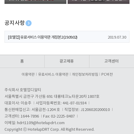
폰 증정
공지사항
[호텔업] 개인정보 처리방침 개정본1 (19.09.02)
2019.07.30
[호텔업] 유료서비스 이용약관 개정본2 (19.09.02)
2019.07.30
[호텔업] 개인정보 처리방침 개정본2 (19.09.02)
2019.07.30
홈
광고제휴
고객센터
이용약관
유료서비스 이용약관
개인정보처리방침
PC버전
주식회사 호텔업디알티
서울특별시 금천구 가산동 691 대륭테크노타운20차 1807호
대표이사: 이송주
사업자등록번호: 441-87-01934
통신판매업신고: 서울금천-1204 호
직업정보: J1206020200010
고객센터: 1644-7896
Fax: 02-2225-8487
이메일:
hdrt1109@hotelupdrt.com
Copyright ⓒ HotelupDRT Corp. All Right Reserved.