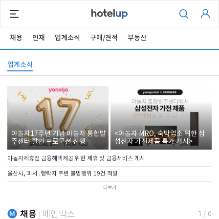
채용
인재
업계소식
구매/견적
부동산
업계소식
야놀자17주년 기념 야놀자 통합발
<야놀자 MRO, 숙박업소 위한 삼
주센터 할인 프로모션 진행
성전자 가전제품 특가 개시>
야놀자제휴점 금융혜택제공 위한 제휴 및 금융서비스 게시
울산시, 피서․행락지 주변 불법행위 19건 적발
더보기
채용
메인박스
1
/
6