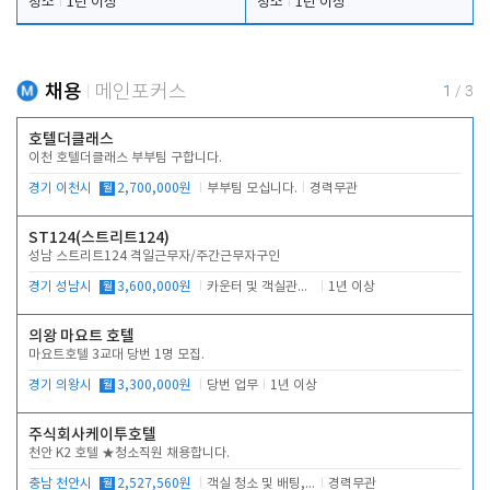
청소
1년 이상
청소
1년 이상
채용
메인포커스
1
/
3
호텔더클래스
이천 호텔더클래스 부부팀 구합니다.
경기 이천시
월
2,700,000원
부부팀 모십니다.
경력무관
ST124(스트리트124)
성남 스트리트124 격일근무자/주간근무자구인
경기 성남시
월
3,600,000원
카운터 및 객실관리 전반
1년 이상
의왕 마요트 호텔
마요트호텔 3교대 당번 1명 모집.
경기 의왕시
월
3,300,000원
당번 업무
1년 이상
주식회사케이투호텔
천안 K2 호텔 ★청소직원 채용합니다.
충남 천안시
월
2,527,560원
객실 청소 및 배팅, 주변 시설 청소
경력무관