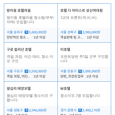
방이동 호텔라움
호텔 디 아티스트 성신여대점
방이동 호텔라움 청소팀(부부/
3교대 프론트(격,비,비)
자매) 모집합니다.
서울 송파구
월
5,600,000원
서울 성북구
월
2,900,000원
전반적인 청소 업무(객실청소.객실정리)
1년 이상
객실판매 및 고객응대
1년 이상
구로 컬리넌 호텔
티호텔
격일 과장, 야간 대리, 청소 이
프런트당번 주5일 근무 구인합
모 구인
니다
서울 구로구
월
3,500,000원
서울 강동구
월
3,000,000원
격일 과장, 야간 대리, 청소 이모
1년 이상
당번, 프런트업무
1년 이상
왕십리 태양모텔
W호텔
왕십리 태양모텔 청소이모 구
청소이모 2명 모집합니다
합니다.
서울 성동구
월
2,940,000원
경기 광명시
월
3,400,170원