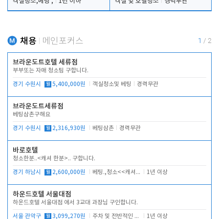
객실청소,베팅 ,
1년 이하
객실 및 호텔청소
경력무관
채용
메인포커스
1
/
2
브라운도트호텔 세류점
부부또는 자매 청소팀 구합니다.
경기 수원시
월
5,400,000원
객실청소및 베팅
경력무관
브라운도트세류점
베팅삼촌구해요
경기 수원시
월
2,316,930원
베팅삼촌
경력무관
바로호텔
청소한분..<캐셔 한분>.. 구합니다.
경기 하남시
월
2,600,000원
베팅.,청소<<캐셔 모셔봅니다.
1년 이상
하운드호텔 서울대점
하운드호텔 서울대점 에서 3교대 과장님 구인합니다.
서울 관악구
월
3,099,270원
주차 및 전반적인 당번업무
1년 이상