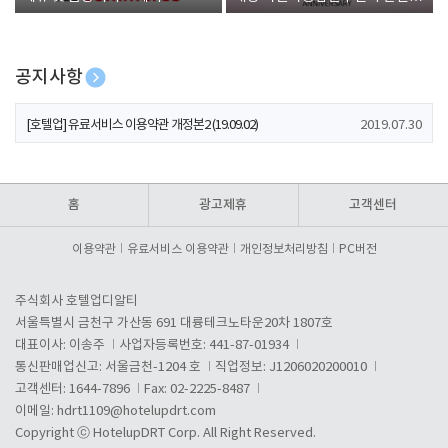
폰 증정
공지사항
[호텔업] 개인정보 처리방침 개정본1 (19.09.02)
2019.07.30
[호텔업] 유료서비스 이용약관 개정본2 (19.09.02)
2019.07.30
[호텔업] 개인정보 처리방침 개정본2 (19.09.02)
2019.07.30
홈
광고제휴
고객센터
이용약관
유료서비스 이용약관
개인정보처리방침
PC버전
주식회사 호텔업디알티
서울특별시 금천구 가산동 691 대륭테크노타운20차 1807호
대표이사: 이송주
사업자등록번호: 441-87-01934
통신판매업신고: 서울금천-1204 호
직업정보: J1206020200010
고객센터: 1644-7896
Fax: 02-2225-8487
이메일:
hdrt1109@hotelupdrt.com
Copyright ⓒ HotelupDRT Corp. All Right Reserved.