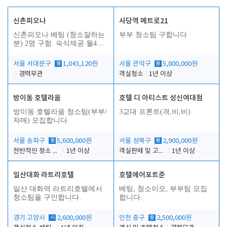
신촌피오나
사당역 메트로21
신촌피오나 베팅 (청소잘하는
부부 청소팀 구합니다
분) 2명 구함. 숙식제공 월4회
휴무
서울 서대문구
월
1,043,120원
서울 관악구
월
5,800,000원
경력무관
객실청소
1년 이상
방이동 호텔라움
호텔 디 아티스트 성신여대점
방이동 호텔라움 청소팀(부부/
3교대 프론트(격,비,비)
자매) 모집합니다.
서울 송파구
월
5,600,000원
서울 성북구
월
2,900,000원
전반적인 청소 업무(객실청소.객실정리)
1년 이상
객실판매 및 고객응대
1년 이상
일산대화 라트리호텔
호텔에어포트준
일산 대화역 라트리호텔에서
베팅, 청소이모, 부부팀 모집
청소팀을 구인합니다.
합니다.
경기 고양시
시
2,600,000원
인천 중구
월
2,500,000원