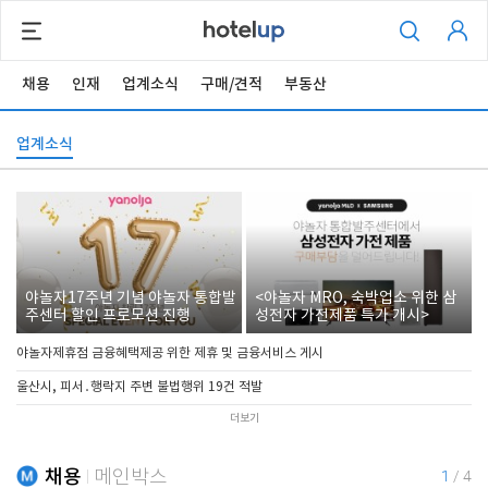
채용
인재
업계소식
구매/견적
부동산
업계소식
야놀자17주년 기념 야놀자 통합발
<야놀자 MRO, 숙박업소 위한 삼
주센터 할인 프로모션 진행
성전자 가전제품 특가 개시>
야놀자제휴점 금융혜택제공 위한 제휴 및 금융서비스 게시
울산시, 피서․행락지 주변 불법행위 19건 적발
더보기
채용
메인박스
1
/
4