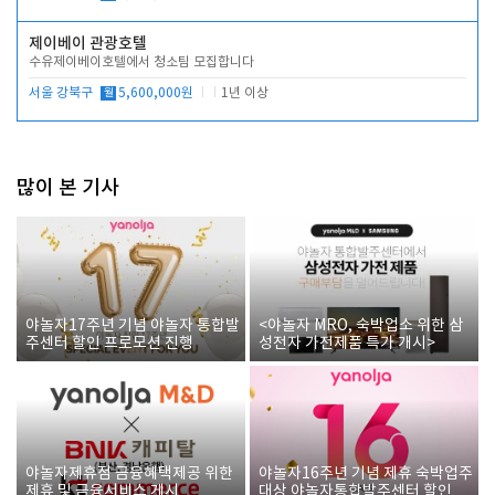
제이베이 관광호텔
수유제이베이호텔에서 청소팀 모집합니다
서울 강북구
월
5,600,000원
1년 이상
많이 본 기사
야놀자17주년 기념 야놀자 통합발
<야놀자 MRO, 숙박업소 위한 삼
주센터 할인 프로모션 진행
성전자 가전제품 특가 개시>
야놀자제휴점 금융혜택제공 위한
야놀자16주년 기념 제휴 숙박업주
제휴 및 금융서비스 게시
대상 야놀자통합발주센터 할인쿠