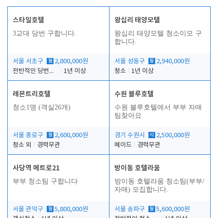
스타일호텔
왕십리 태양모텔
3교대 당번 구합니다.
왕십리 태양모텔 청소이모 구
합니다.
서울 서초구
월
2,800,000원
서울 성동구
월
2,940,000원
전반적인 당번업무
1년 이상
청소
1년 이상
레몬트리호텔
수원 블루호텔
청소1명 (객실26개)
수원 블루호텔에서 부부 자매
팀찾아요
서울 종로구
월
2,600,000원
경기 수원시
시
2,500,000원
청소 외
경력무관
메이드
경력무관
사당역 메트로21
방이동 호텔라움
부부 청소팀 구합니다
방이동 호텔라움 청소팀(부부/
자매) 모집합니다.
서울 관악구
월
5,800,000원
서울 송파구
월
5,600,000원