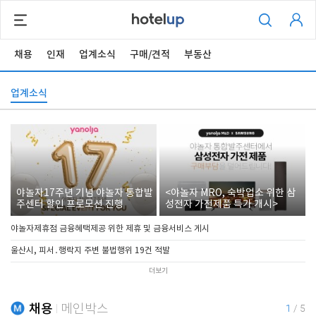
채용
인재
업계소식
구매/견적
부동산
업계소식
야놀자17주년 기념 야놀자 통합발
<야놀자 MRO, 숙박업소 위한 삼
주센터 할인 프로모션 진행
성전자 가전제품 특가 개시>
야놀자제휴점 금융혜택제공 위한 제휴 및 금융서비스 게시
울산시, 피서․행락지 주변 불법행위 19건 적발
더보기
채용
메인박스
1
/
5