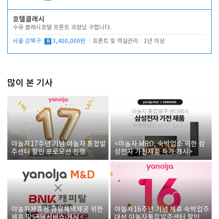
호텔클래시
수유 클래시호텔 프론트 과장님 구합니다.
서울 강북구
월
3,400,000원
프론트 및 객실관리
1년 이상
많이 본 기사
야놀자17주년 기념 야놀자 통합발
<야놀자 MRO, 숙박업소 위한 삼
주센터 할인 프로모션 진행
성전자 가전제품 특가 개시>
야놀자제휴점 금융혜택제공 위한
야놀자16주년 기념 제휴 숙박업주
제휴 및 금융서비스 게시
대상 야놀자통합발주센터 할인쿠