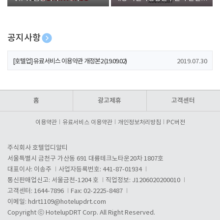
폰 증정
공지사항
[호텔업] 개인정보 처리방침 개정본1 (19.09.02)
2019.07.30
[호텔업] 유료서비스 이용약관 개정본2 (19.09.02)
2019.07.30
[호텔업] 개인정보 처리방침 개정본2 (19.09.02)
2019.07.30
홈
광고제휴
고객센터
이용약관
유료서비스 이용약관
개인정보처리방침
PC버전
주식회사 호텔업디알티
서울특별시 금천구 가산동 691 대륭테크노타운20차 1807호
대표이사: 이송주
사업자등록번호: 441-87-01934
통신판매업신고: 서울금천-1204 호
직업정보: J1206020200010
고객센터: 1644-7896
Fax: 02-2225-8487
이메일:
hdrt1109@hotelupdrt.com
Copyright ⓒ HotelupDRT Corp. All Right Reserved.