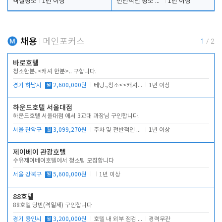
객실청소
1년 이상
전반적인 청소 업무(객실청소.객실정리)
1년 이상
채용
메인포커스
1
/
2
바로호텔
청소한분..<캐셔 한분>.. 구합니다.
경기 하남시
월
2,600,000원
베팅.,청소<<캐셔 모셔봅니다.
1년 이상
하운드호텔 서울대점
하운드호텔 서울대점 에서 3교대 과장님 구인합니다.
서울 관악구
월
3,099,270원
주차 및 전반적인 당번업무
1년 이상
제이베이 관광호텔
수유제이베이호텔에서 청소팀 모집합니다
서울 강북구
월
5,600,000원
1년 이상
88호텔
88호텔 당번(격일제) 구인합니다
경기 용인시
월
3,200,000원
호텔 내 외부 점검 및 프런트 운영
경력무관