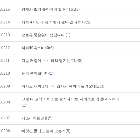
10215
경제가 빨리 좋아져야 할 텐데요.
(3)
10214
새벽 4시인데 왜 저렇게 왔다 갔다 하냐
(5)
10213
오늘은 좋은일이 생깁니다
(1)
10212
식비40숙소비40
(6)
10211
다들 저렇게 ㅅㅅ 하러 당기는구나
(8)
10210
돈이 쏟아집니다
(1)
10209
뭐지요 새벽 1시ㄴ데 갑자기 숙박이 몰려오네요
(3)
그게 다 고캑 서비스로 갈거다 어떤 서비스로 가겠냐 ㅅㅈ아
10208
(1)
10207
개소리하는것들
(5)
10206
빼앗긴 들에도 봄이 오는가
(5)