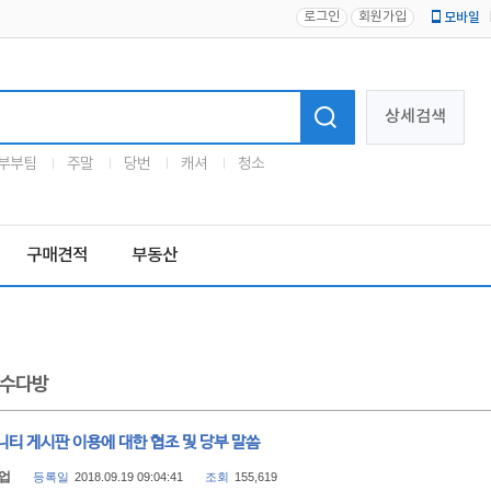
로그인
회원가입
모바일
로고
상세검색
부부팀
주말
당번
캐셔
청소
구매견적
부동산
수다방
티 게시판 이용에 대한 협조 및 당부 말씀
업
등록일
2018.09.19 09:04:41
조회
155,619