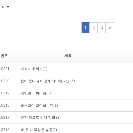
번호
제목
10221
아직도 추워요
(1)
10220
힘이 듭니다 어떻게 해야하나요
(5)
10219
대한민국 화이팅
(3)
10218
좋은일이 일어납니다
(1)
10217
인간 적으로 식대 정말
(3)
10216
좌 우 다 똑같은 놈들
(1)