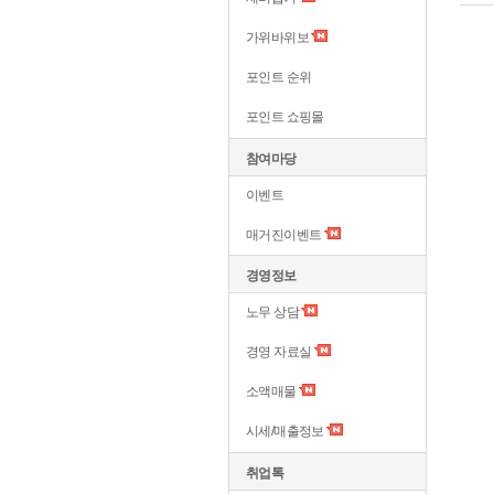
가위바위보
포인트 순위
포인트 쇼핑몰
참여마당
이벤트
매거진이벤트
경영정보
노무 상담
경영 자료실
소액매물
시세/매출정보
취업톡