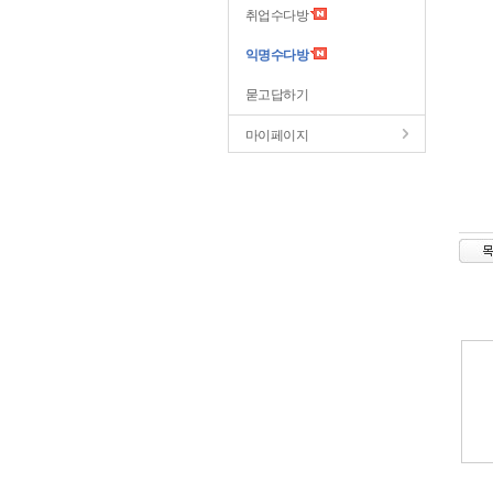
취업수다방
익명수다방
묻고답하기
마이페이지