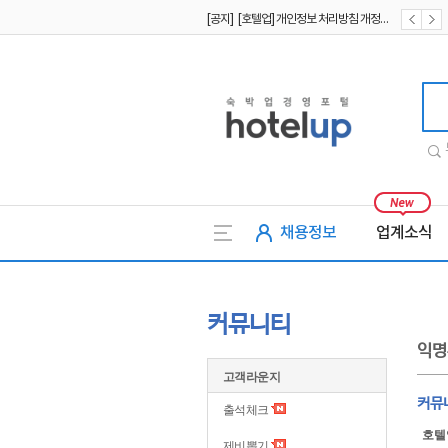
[공지] [호텔업] 개인정보 처리방침 개정본1 (19.09.02)
[공지] [호텔업] 유료서비스 이용약관 개정본2 (19.09.02)
호텔업
채용정보
업계소식
커뮤니티
익명
고객라운지
커뮤니
출석체크
호텔
제비뽑기