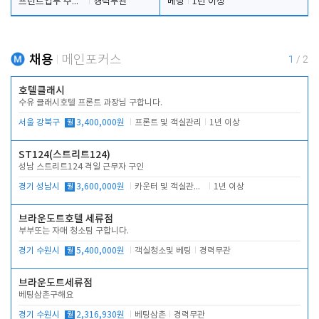
프런트업무 주간, 야간
경력무관
베팅
1년 이상
채용
메인포커스
1
/
2
호텔클래시
수유 클래시호텔 프론트 과장님 구합니다.
서울 강북구
월
3,400,000원
프론트 및 객실관리
1년 이상
ST124(스트리트124)
성남 스트리트124 격일 근무자 구인
경기 성남시
월
3,600,000원
카운터 및 객실관리 전반
1년 이상
브라운도트호텔 세류점
부부또는 자매 청소팀 구합니다.
경기 수원시
월
5,400,000원
객실청소및 베팅
경력무관
브라운도트세류점
베팅삼촌구해요
경기 수원시
월
2,316,930원
베팅삼촌
경력무관