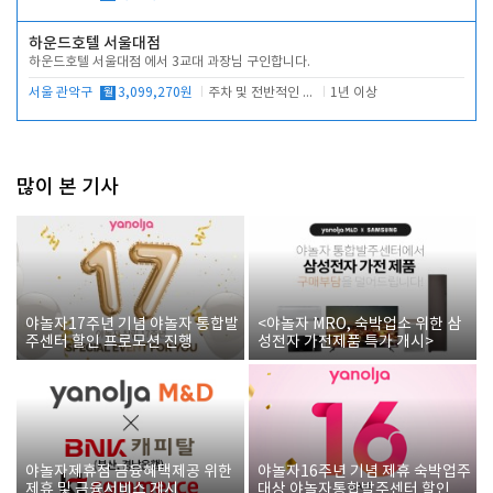
하운드호텔 서울대점
하운드호텔 서울대점 에서 3교대 과장님 구인합니다.
서울 관악구
월
3,099,270원
주차 및 전반적인 당번업무
1년 이상
많이 본 기사
야놀자17주년 기념 야놀자 통합발
<야놀자 MRO, 숙박업소 위한 삼
주센터 할인 프로모션 진행
성전자 가전제품 특가 개시>
야놀자제휴점 금융혜택제공 위한
야놀자16주년 기념 제휴 숙박업주
제휴 및 금융서비스 게시
대상 야놀자통합발주센터 할인쿠