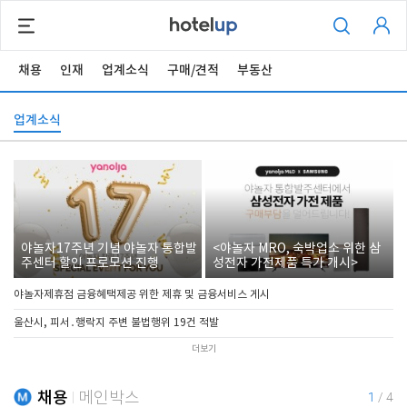
채용
인재
업계소식
구매/견적
부동산
업계소식
야놀자17주년 기념 야놀자 통합발
<야놀자 MRO, 숙박업소 위한 삼
주센터 할인 프로모션 진행
성전자 가전제품 특가 개시>
야놀자제휴점 금융혜택제공 위한 제휴 및 금융서비스 게시
울산시, 피서․행락지 주변 불법행위 19건 적발
더보기
채용
메인박스
1
/
4