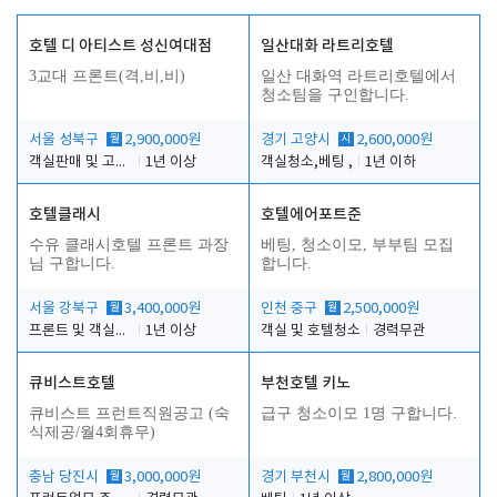
호텔 디 아티스트 성신여대점
일산대화 라트리호텔
3교대 프론트(격,비,비)
일산 대화역 라트리호텔에서
청소팀을 구인합니다.
서울 성북구
월
2,900,000원
경기 고양시
시
2,600,000원
객실판매 및 고객응대
1년 이상
객실청소,베팅 ,
1년 이하
호텔클래시
호텔에어포트준
수유 클래시호텔 프론트 과장
베팅, 청소이모, 부부팀 모집
님 구합니다.
합니다.
서울 강북구
월
3,400,000원
인천 중구
월
2,500,000원
프론트 및 객실관리
1년 이상
객실 및 호텔청소
경력무관
큐비스트호텔
부천호텔 키노
큐비스트 프런트직원공고 (숙
급구 청소이모 1명 구합니다.
식제공/월4회휴무)
충남 당진시
월
3,000,000원
경기 부천시
월
2,800,000원