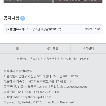
폰 증정
공지사항
[호텔업] 개인정보 처리방침 개정본1 (19.09.02)
2019.07.30
[호텔업] 유료서비스 이용약관 개정본2 (19.09.02)
2019.07.30
[호텔업] 개인정보 처리방침 개정본2 (19.09.02)
2019.07.30
홈
광고제휴
고객센터
이용약관
유료서비스 이용약관
개인정보처리방침
PC버전
주식회사 호텔업디알티
서울특별시 금천구 가산동 691 대륭테크노타운20차 1807호
대표이사: 이송주
사업자등록번호: 441-87-01934
통신판매업신고: 서울금천-1204 호
직업정보: J1206020200010
고객센터: 1644-7896
Fax: 02-2225-8487
이메일:
hdrt1109@hotelupdrt.com
Copyright ⓒ HotelupDRT Corp. All Right Reserved.