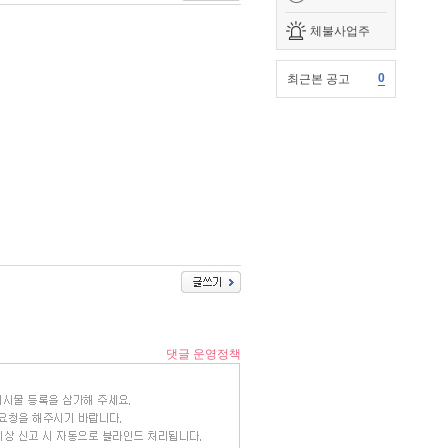
체불사업주
0
최근본 공고