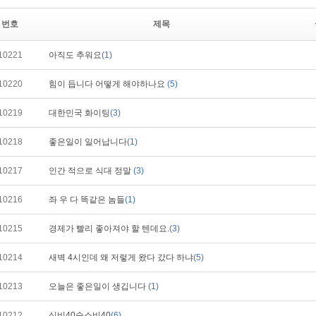
번호
제목
10221
아직도 추워요
(1)
10220
힘이 듭니다 어떻게 해야하나요
(5)
10219
대한민국 화이팅
(3)
10218
좋은일이 일어납니다
(1)
10217
인간 적으로 식대 정말
(3)
10216
좌 우 다 똑같은 놈들
(1)
10215
경제가 빨리 좋아져야 할 텐데요.
(3)
10214
새벽 4시인데 왜 저렇게 왔다 갔다 하냐
(5)
10213
오늘은 좋은일이 생깁니다
(1)
10212
식비40숙소비40
(6)