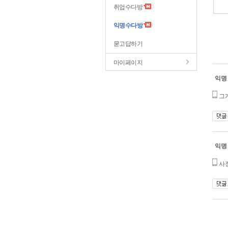
취업수다방
익명수다방
묻고답하기
마이페이지