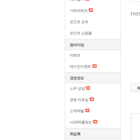
가위바위보
13년
포인트 순위
포인트 쇼핑몰
참여마당
이벤트
매거진이벤트
경영정보
노무 상담
경영 자료실
소액매물
시세/매출정보
취업톡