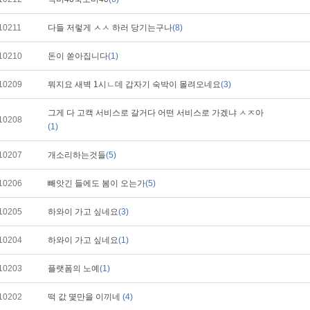
10211
다들 저렇게 ㅅㅅ 하러 당기는구나
(8)
10210
돈이 쏟아집니다
(1)
10209
뭐지요 새벽 1시ㄴ데 갑자기 숙박이 몰려오네요
(3)
그게 다 고캑 서비스로 갈거다 어떤 서비스로 가겠냐 ㅅㅈ아
10208
(1)
10207
개소리하는것들
(5)
10206
빼앗긴 들에도 봄이 오는가
(5)
10205
하와이 가고 싶네요
(3)
10204
하와이 가고 싶네요
(1)
10203
플랫폼의 노예
(1)
10202
떡 값 몇만을 이끼네
(4)