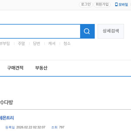
로그인
회원가입
모바일
로고
상세검색
부부팀
주말
당번
캐셔
청소
구매견적
부동산
수다방
레몬트리
등록일
2026.02.22 02:32:07
조회
797