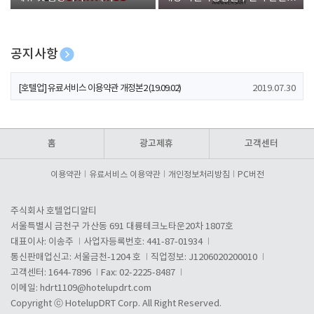
폰 증정
공지사항
[호텔업] 개인정보 처리방침 개정본1 (19.09.02)
2019.07.30
[호텔업] 유료서비스 이용약관 개정본2 (19.09.02)
2019.07.30
[호텔업] 개인정보 처리방침 개정본2 (19.09.02)
2019.07.30
홈
광고제휴
고객센터
이용약관
유료서비스 이용약관
개인정보처리방침
PC버전
주식회사 호텔업디알티
서울특별시 금천구 가산동 691 대륭테크노타운20차 1807호
대표이사: 이송주
사업자등록번호: 441-87-01934
통신판매업신고: 서울금천-1204 호
직업정보: J1206020200010
고객센터: 1644-7896
Fax: 02-2225-8487
이메일:
hdrt1109@hotelupdrt.com
Copyright ⓒ HotelupDRT Corp. All Right Reserved.