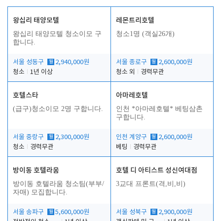
왕십리 태양모텔
레몬트리호텔
왕십리 태양모텔 청소이모 구
청소1명 (객실26개)
합니다.
서울 성동구
월
2,940,000원
서울 종로구
월
2,600,000원
청소
1년 이상
청소 외
경력무관
호텔스타
아마레호텔
(급구)청소이모 2명 구합니다.
인천 *아마레호텔* 베팅삼촌
구합니다.
서울 중랑구
월
2,300,000원
인천 계양구
월
2,600,000원
청소
경력무관
베팅
경력무관
방이동 호텔라움
호텔 디 아티스트 성신여대점
방이동 호텔라움 청소팀(부부/
3교대 프론트(격,비,비)
자매) 모집합니다.
서울 송파구
월
5,600,000원
서울 성북구
월
2,900,000원