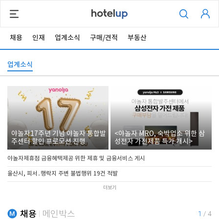
채용
인재
업계소식
구매/견적
부동산
업계소식
야놀자17주년 기념 야놀자 통합발
<야놀자 MRO, 숙박업소 위한 삼
주센터 할인 프로모션 진행
성전자 가전제품 특가 개시>
야놀자제휴점 금융혜택제공 위한 제휴 및 금융서비스 게시
울산시, 피서․행락지 주변 불법행위 19건 적발
더보기
채용
메인박스
1
/
4