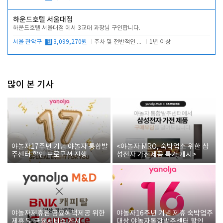
하운드호텔 서울대점
하운드호텔 서울대점 에서 3교대 과장님 구인합니다.
서울 관악구
월
3,099,270원
주차 및 전반적인 당번업무
1년 이상
많이 본 기사
야놀자17주년 기념 야놀자 통합발
<야놀자 MRO, 숙박업소 위한 삼
주센터 할인 프로모션 진행
성전자 가전제품 특가 개시>
야놀자제휴점 금융혜택제공 위한
야놀자16주년 기념 제휴 숙박업주
제휴 및 금융서비스 게시
대상 야놀자통합발주센터 할인쿠