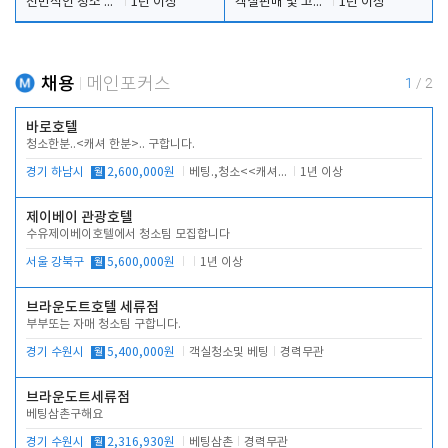
전반적인 청소 업무(객실청소.객실정리)
1년 이상
객실판매 및 고객응대
1년 이상
채용
메인포커스
1
/
2
바로호텔
청소한분..<캐셔 한분>.. 구합니다.
경기 하남시
월
2,600,000원
베팅.,청소<<캐셔 모셔봅니다.
1년 이상
제이베이 관광호텔
수유제이베이호텔에서 청소팀 모집합니다
서울 강북구
월
5,600,000원
1년 이상
브라운도트호텔 세류점
부부또는 자매 청소팀 구합니다.
경기 수원시
월
5,400,000원
객실청소및 베팅
경력무관
브라운도트세류점
베팅삼촌구해요
경기 수원시
월
2,316,930원
베팅삼촌
경력무관