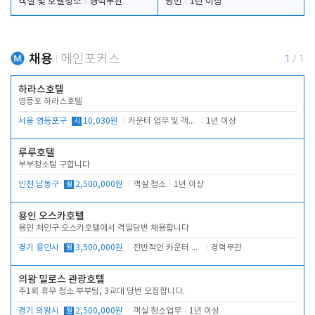
객실 및 호텔청소
경력무관
당번
1년 이상
채용
메인포커스
1
/
1
하라스호텔
영등포 하라스호텔
서울 영등포구
시
10,030원
카운터 업무 및 객실관리(청소상태 확인, 객실판매)
1년 이상
루루호텔
부부청소팀 구합니다
인천 남동구
월
2,500,000원
객실 청소
1년 이상
용인 오스카호텔
용인 처인구 오스카호텔에서 격일당번 채용합니다
경기 용인시
월
3,500,000원
전반적인 카운터 업무
경력무관
의왕 밀로스 관광호텔
주1회 휴무 청소 부부팀, 3교대 당번 모집합니다.
경기 의왕시
월
2,500,000원
객실 청소업무
1년 이상