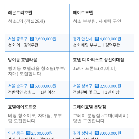
레몬트리호텔
메이트모텔
청소1명 (객실26개)
청소 부부팀. 자매팀 구인
서울 종로구
월
2,600,000원
경기 안산시
월
4,800,000원
청소 외
경력무관
청소 배팅 부부 구합니다
경력무관
방이동 호텔라움
호텔 디 아티스트 성신여대점
방이동 호텔라움 청소팀(부부/
3교대 프론트(격,비,비)
자매) 모집합니다.
서울 송파구
월
5,600,000원
서울 성북구
월
2,900,000원
전반적인 청소 업무(객실청소.객실정리)
1년 이상
객실판매 및 고객응대
1년 이상
호텔에어포트준
그레이호텔 분당점
베팅,청소이모, 자매팀, 부부
그레이 분당점 3교대(격비비)
팀 모집합니다.
당번 구인합니다.
인천 중구
월
2,500,000원
경기 성남시
월
3,000,000원