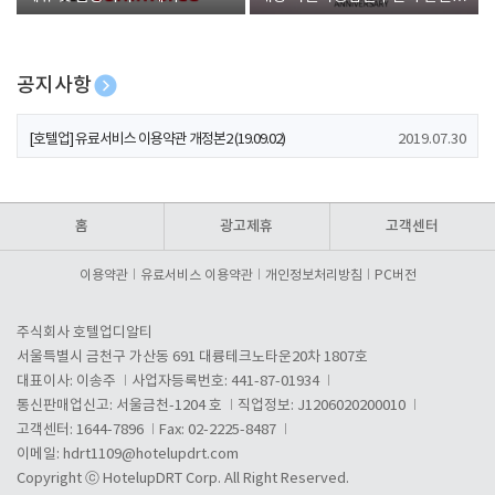
폰 증정
공지사항
[호텔업] 개인정보 처리방침 개정본1 (19.09.02)
2019.07.30
[호텔업] 유료서비스 이용약관 개정본2 (19.09.02)
2019.07.30
[호텔업] 개인정보 처리방침 개정본2 (19.09.02)
2019.07.30
홈
광고제휴
고객센터
이용약관
유료서비스 이용약관
개인정보처리방침
PC버전
주식회사 호텔업디알티
서울특별시 금천구 가산동 691 대륭테크노타운20차 1807호
대표이사: 이송주
사업자등록번호: 441-87-01934
통신판매업신고: 서울금천-1204 호
직업정보: J1206020200010
고객센터: 1644-7896
Fax: 02-2225-8487
이메일:
hdrt1109@hotelupdrt.com
Copyright ⓒ HotelupDRT Corp. All Right Reserved.