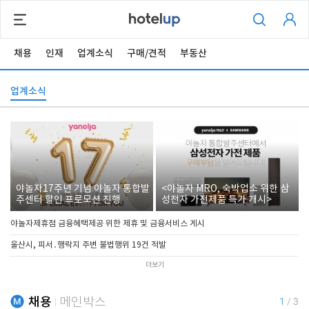
채용
인재
업계소식
구매/견적
부동산
업계소식
야놀자17주년 기념 야놀자 통합발
<야놀자 MRO, 숙박업소 위한 삼
주센터 할인 프로모션 진행
성전자 가전제품 특가 개시>
야놀자제휴점 금융혜택제공 위한 제휴 및 금융서비스 게시
울산시, 피서․행락지 주변 불법행위 19건 적발
더보기
채용
메인박스
1
/
3