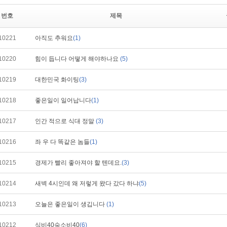
번호
제목
10221
아직도 추워요
(1)
10220
힘이 듭니다 어떻게 해야하나요
(5)
10219
대한민국 화이팅
(3)
10218
좋은일이 일어납니다
(1)
10217
인간 적으로 식대 정말
(3)
10216
좌 우 다 똑같은 놈들
(1)
10215
경제가 빨리 좋아져야 할 텐데요.
(3)
10214
새벽 4시인데 왜 저렇게 왔다 갔다 하냐
(5)
10213
오늘은 좋은일이 생깁니다
(1)
10212
식비40숙소비40
(6)