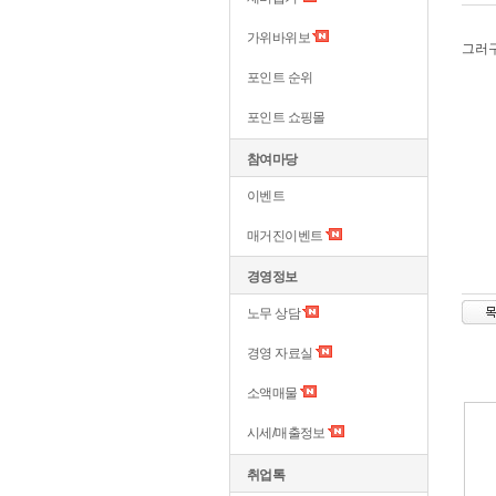
가위바위보
그러
포인트 순위
포인트 쇼핑몰
참여마당
이벤트
매거진이벤트
경영정보
노무 상담
경영 자료실
소액매물
시세/매출정보
취업톡