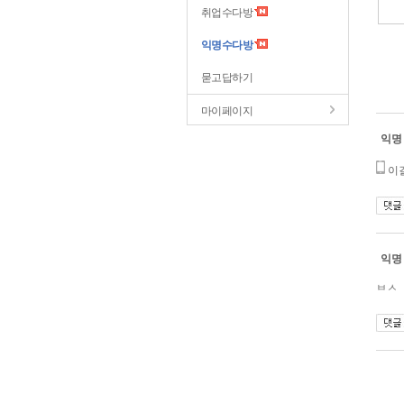
취업수다방
익명수다방
묻고답하기
마이페이지