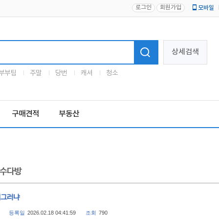
로그인
회원가입
모바일
로고
상세검색
부부팀
주말
당번
캐셔
청소
구매견적
부동산
수다방
왜그러냐
등록일
2026.02.18 04:41:59
조회
790