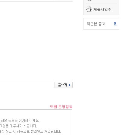
체불사업주
0
최근본 공고