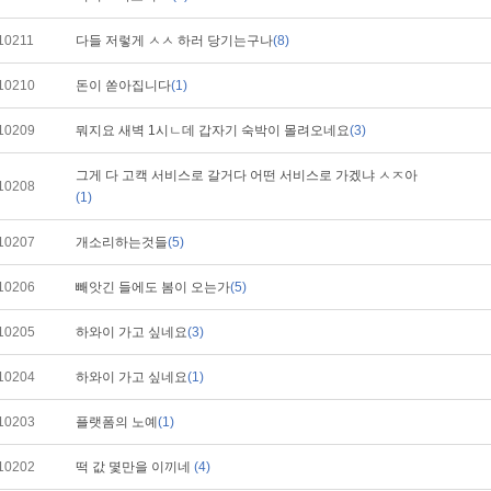
10211
다들 저렇게 ㅅㅅ 하러 당기는구나
(8)
10210
돈이 쏟아집니다
(1)
10209
뭐지요 새벽 1시ㄴ데 갑자기 숙박이 몰려오네요
(3)
그게 다 고캑 서비스로 갈거다 어떤 서비스로 가겠냐 ㅅㅈ아
10208
(1)
10207
개소리하는것들
(5)
10206
빼앗긴 들에도 봄이 오는가
(5)
10205
하와이 가고 싶네요
(3)
10204
하와이 가고 싶네요
(1)
10203
플랫폼의 노예
(1)
10202
떡 값 몇만을 이끼네
(4)