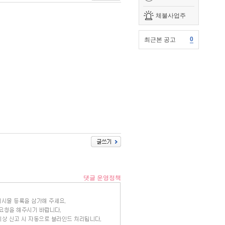
체불사업주
0
최근본 공고