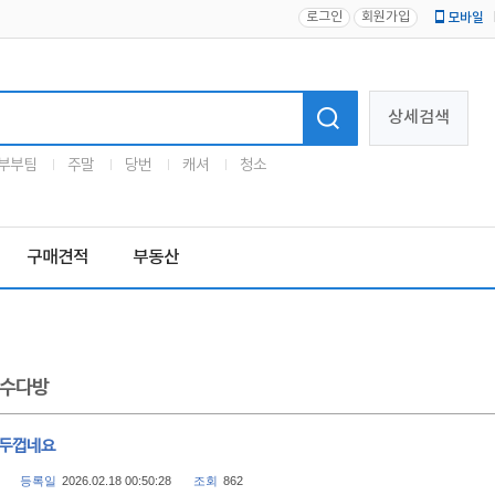
로그인
회원가입
모바일
로고
상세검색
부부팀
주말
당번
캐셔
청소
구매견적
부동산
수다방
 두껍네요
등록일
2026.02.18 00:50:28
조회
862