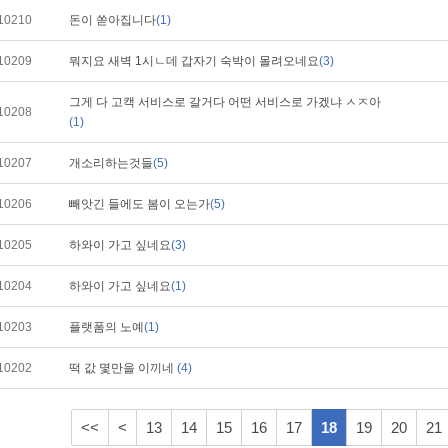
10210
돈이 쏟아집니다
(1)
10209
뭐지요 새벽 1시ㄴ데 갑자기 숙박이 몰려오네요
(3)
그게 다 고캑 서비스로 갈거다 어떤 서비스로 가겠냐 ㅅㅈ아
10208
(1)
10207
개소리하는것들
(5)
10206
빼앗긴 들에도 봄이 오는가
(5)
10205
하와이 가고 싶네요
(3)
10204
하와이 가고 싶네요
(1)
10203
플랫폼의 노예
(1)
10202
떡 값 몇만을 이끼네
(4)
<<
<
13
14
15
16
17
18
19
20
21