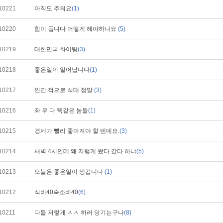
10221
아직도 추워요
(1)
10220
힘이 듭니다 어떻게 해야하나요
(5)
10219
대한민국 화이팅
(3)
10218
좋은일이 일어납니다
(1)
10217
인간 적으로 식대 정말
(3)
10216
좌 우 다 똑같은 놈들
(1)
10215
경제가 빨리 좋아져야 할 텐데요.
(3)
10214
새벽 4시인데 왜 저렇게 왔다 갔다 하냐
(5)
10213
오늘은 좋은일이 생깁니다
(1)
10212
식비40숙소비40
(6)
10211
다들 저렇게 ㅅㅅ 하러 당기는구나
(8)