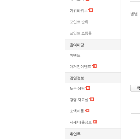
가위바위보
별별
포인트 순위
포인트 쇼핑몰
참여마당
이벤트
매거진이벤트
경영정보
노무 상담
경영 자료실
소액매물
시세/매출정보
취업톡