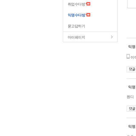
취업수다방
익명수다방
묻고답하기
마이페이지