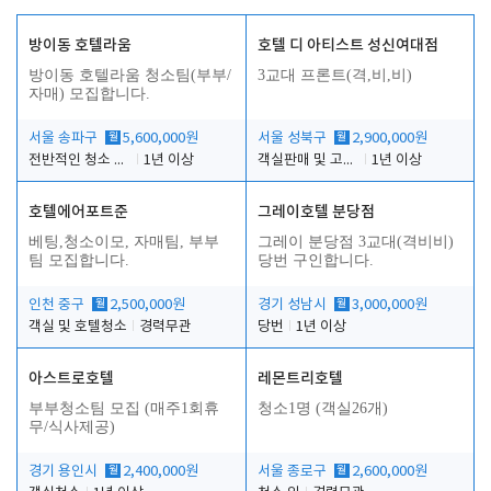
방이동 호텔라움
호텔 디 아티스트 성신여대점
방이동 호텔라움 청소팀(부부/
3교대 프론트(격,비,비)
자매) 모집합니다.
서울 송파구
월
5,600,000원
서울 성북구
월
2,900,000원
전반적인 청소 업무(객실청소.객실정리)
1년 이상
객실판매 및 고객응대
1년 이상
호텔에어포트준
그레이호텔 분당점
베팅,청소이모, 자매팀, 부부
그레이 분당점 3교대(격비비)
팀 모집합니다.
당번 구인합니다.
인천 중구
월
2,500,000원
경기 성남시
월
3,000,000원
객실 및 호텔청소
경력무관
당번
1년 이상
아스트로호텔
레몬트리호텔
부부청소팀 모집 (매주1회휴
청소1명 (객실26개)
무/식사제공)
경기 용인시
월
2,400,000원
서울 종로구
월
2,600,000원