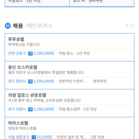
객실청소
1년 이상
청소 외
경력무관
채용
메인포커스
1
/
1
루루호텔
부부청소팀 구합니다
인천 남동구
월
2,500,000원
객실 청소
1년 이상
용인 오스카호텔
용인 처인구 오스카호텔에서 격일당번 채용합니다
경기 용인시
월
3,500,000원
전반적인 카운터 업무
경력무관
의왕 밀로스 관광호텔
주1회 휴무 청소 부부팀, 3교대 당번 모집합니다.
경기 의왕시
월
2,500,000원
객실 청소업무
1년 이상
하라스호텔
영등포 하라스호텔
서울 영등포구
시
10,030원
카운터 업무 및 객실관리(청소상태 확인, 객실판매)
1년 이상