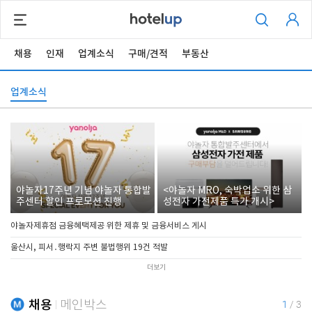
채용
인재
업계소식
구매/견적
부동산
업계소식
야놀자17주년 기념 야놀자 통합발
<야놀자 MRO, 숙박업소 위한 삼
주센터 할인 프로모션 진행
성전자 가전제품 특가 개시>
야놀자제휴점 금융혜택제공 위한 제휴 및 금융서비스 게시
울산시, 피서․행락지 주변 불법행위 19건 적발
더보기
채용
메인박스
1
/
3