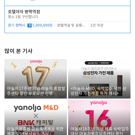
호텔야자 평택역점
청소 1팀 구인합니다
경기 평택시
월
5,000,000원
호텔객실 및 공용시설 청소 관리
1년 이상
많이 본 기사
야놀자17주년 기념 야놀자 통합발
<야놀자 MRO, 숙박업소 위한 삼
주센터 할인 프로모션 진행
성전자 가전제품 특가 개시>
야놀자제휴점 금융혜택제공 위한
야놀자16주년 기념 제휴 숙박업주
제휴 및 금융서비스 게시
대상 야놀자통합발주센터 할인쿠