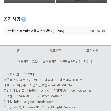
폰 증정
공지사항
[호텔업] 개인정보 처리방침 개정본1 (19.09.02)
2019.07.30
[호텔업] 유료서비스 이용약관 개정본2 (19.09.02)
2019.07.30
[호텔업] 개인정보 처리방침 개정본2 (19.09.02)
2019.07.30
홈
광고제휴
고객센터
이용약관
유료서비스 이용약관
개인정보처리방침
PC버전
주식회사 호텔업디알티
서울특별시 금천구 가산동 691 대륭테크노타운20차 1807호
대표이사: 이송주
사업자등록번호: 441-87-01934
통신판매업신고: 서울금천-1204 호
직업정보: J1206020200010
고객센터: 1644-7896
Fax: 02-2225-8487
이메일:
hdrt1109@hotelupdrt.com
Copyright ⓒ HotelupDRT Corp. All Right Reserved.