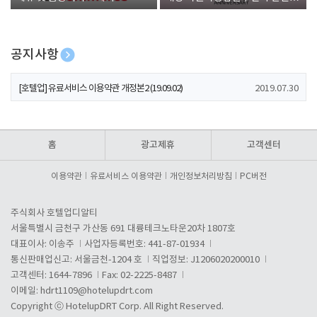
폰 증정
공지사항
[호텔업] 개인정보 처리방침 개정본1 (19.09.02)
2019.07.30
[호텔업] 유료서비스 이용약관 개정본2 (19.09.02)
2019.07.30
[호텔업] 개인정보 처리방침 개정본2 (19.09.02)
2019.07.30
홈
광고제휴
고객센터
이용약관
유료서비스 이용약관
개인정보처리방침
PC버전
주식회사 호텔업디알티
서울특별시 금천구 가산동 691 대륭테크노타운20차 1807호
대표이사: 이송주
사업자등록번호: 441-87-01934
통신판매업신고: 서울금천-1204 호
직업정보: J1206020200010
고객센터: 1644-7896
Fax: 02-2225-8487
이메일:
hdrt1109@hotelupdrt.com
Copyright ⓒ HotelupDRT Corp. All Right Reserved.