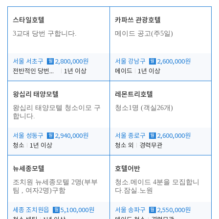
스타일호텔
카파쓰 관광호텔
3교대 당번 구합니다.
메이드 공고(주5일)
서울 서초구
월
2,800,000원
서울 강남구
월
2,600,000원
전반적인 당번업무
1년 이상
메이드
1년 이상
왕십리 태양모텔
레몬트리호텔
왕십리 태양모텔 청소이모 구
청소1명 (객실26개)
합니다.
서울 성동구
월
2,940,000원
서울 종로구
월
2,600,000원
청소
1년 이상
청소 외
경력무관
뉴세종모텔
호텔어반
조치원 뉴세종모텔 2명(부부
청소.메이드 4분을 모집합니
팀 , 여자2명)구함
다.잠실.노원
세종 조치원읍
월
5,100,000원
서울 송파구
월
2,550,000원