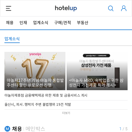
채용
인재
업계소식
구매/견적
부동산
업계소식
야놀자17주년 기념 야놀자 통합발
<야놀자 MRO, 숙박업소 위한 삼
주센터 할인 프로모션 진행
성전자 가전제품 특가 개시>
야놀자제휴점 금융혜택제공 위한 제휴 및 금융서비스 게시
울산시, 피서․행락지 주변 불법행위 19건 적발
더보기
채용
메인박스
1
/
5