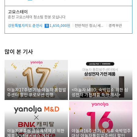
고요스테이
춘천 고요스테이 청소팀 한분 모십니다
강원특별자치도 춘천시
월
1,650,000원
전반적인 청소/세탁업무
경력무관
많이 본 기사
야놀자17주년 기념 야놀자 통합발
<야놀자 MRO, 숙박업소 위한 삼
주센터 할인 프로모션 진행
성전자 가전제품 특가 개시>
야놀자제휴점 금융혜택제공 위한
야놀자16주년 기념 제휴 숙박업주
제휴 및 금융서비스 게시
대상 야놀자통합발주센터 할인쿠