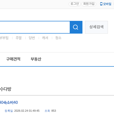
로그인
회원가입
모바일
로고
상세검색
부부팀
주말
당번
캐셔
청소
구매견적
부동산
수다방
40숙소비40
등록일
2026.02.24 01:49:45
조회
853