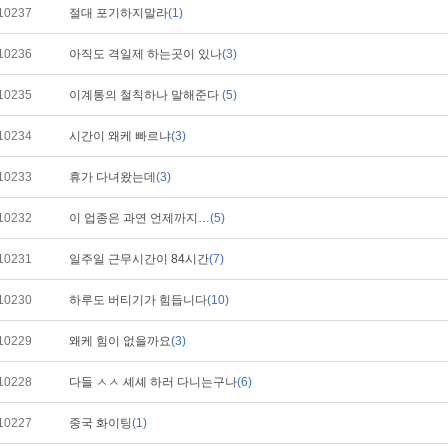
10237
절대 포기하지말라
(1)
10236
아직도 격일제 하는곳이 있나
(3)
10235
이계통의 철칙하나 말해준다
(5)
10234
시간이 왜케 빠르냐
(3)
10233
휴가 다녀왔는데
(3)
10232
이 업종은 과연 언제까지…
(5)
10231
일주일 근무시간이 84시간
(7)
10230
하루도 버티기가 힘듭니다
(10)
10229
왜케 힘이 없을까요
(3)
10228
다들 ㅅㅅ 셰셰 하러 다니는구나
(6)
10227
중국 화이팅
(1)