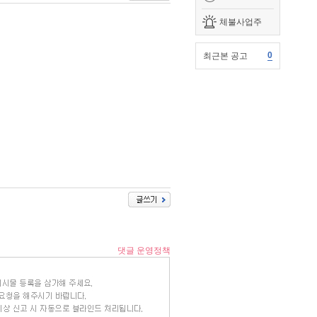
체불사업주
0
최근본 공고