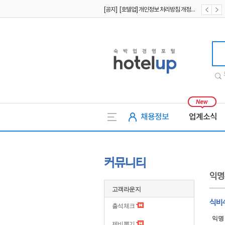
[공지] [호텔업] 개인정보 처리방침 개정본1 (19.09.02)
[공지] [호텔업] 유료서비스 이용약관 개정본2 (19.09.02)
호텔업
채용정보
업계소식
커뮤니티
익명
고객라운지
식비
출석체크
익명
제비뽑기