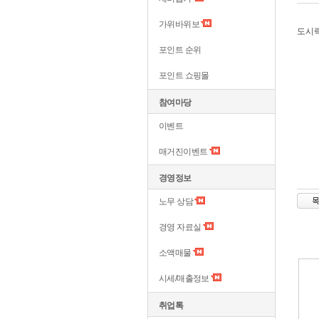
가위바위보
도시
포인트 순위
포인트 쇼핑몰
참여마당
이벤트
매거진이벤트
경영정보
노무 상담
경영 자료실
소액매물
시세/매출정보
취업톡