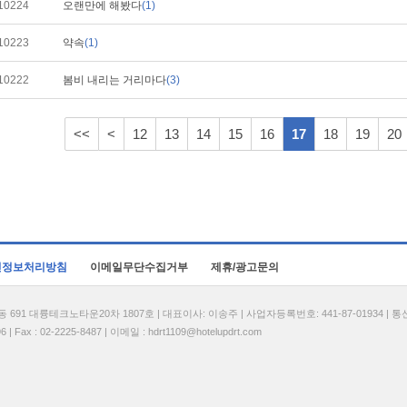
10224
오랜만에 해봤다
(1)
10223
약속
(1)
10222
봄비 내리는 거리마다
(3)
<<
<
12
13
14
15
16
17
18
19
20
인정보처리방침
이메일무단수집거부
제휴/광고문의
1 대륭테크노타운20차 1807호 | 대표이사: 이송주 | 사업자등록번호: 441-87-01934 | 
| Fax : 02-2225-8487 | 이메일 :
hdrt1109@hotelupdrt.com