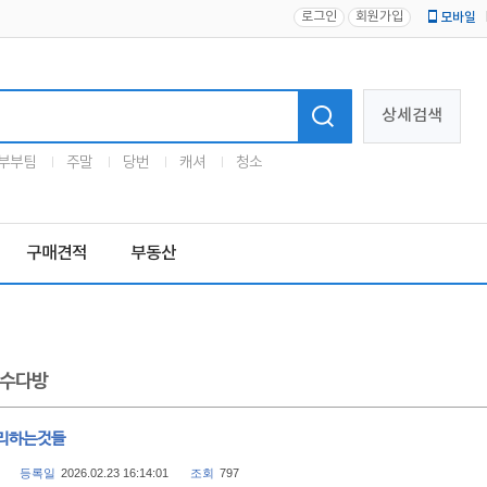
로그인
회원가입
모바일
로고
상세검색
부부팀
주말
당번
캐셔
청소
구매견적
부동산
수다방
리하는것들
등록일
2026.02.23 16:14:01
조회
797