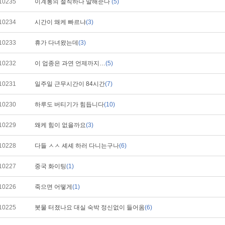
10235
이계통의 철칙하나 말해준다
(5)
10234
시간이 왜케 빠르냐
(3)
10233
휴가 다녀왔는데
(3)
10232
이 업종은 과연 언제까지…
(5)
10231
일주일 근무시간이 84시간
(7)
10230
하루도 버티기가 힘듭니다
(10)
10229
왜케 힘이 없을까요
(3)
10228
다들 ㅅㅅ 셰셰 하러 다니는구나
(6)
10227
중국 화이팅
(1)
10226
죽으면 어떻게
(1)
10225
봇물 터졌나요 대실 숙박 정신없이 들어옴
(6)