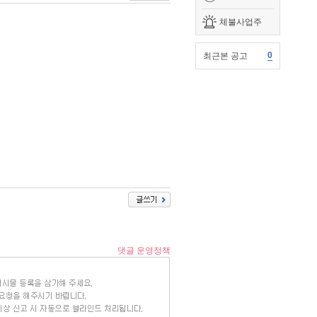
체불사업주
0
최근본 공고