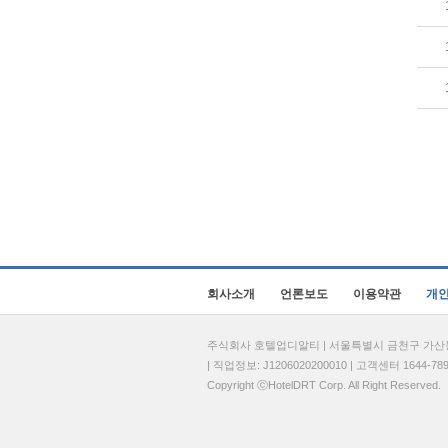
회사소개
언론보도
이용약관
개
주식회사 호텔업디알티 | 서울특별시 금천구 가산동 69
| 직업정보: J1206020200010 | 고객센터 1644-7896 
Copyright ⓒHotelDRT Corp. All Right Reserved.