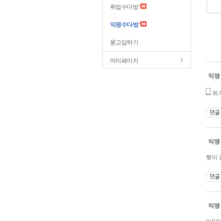
취업수다방
익명수다방
묻고답하기
마이페이지