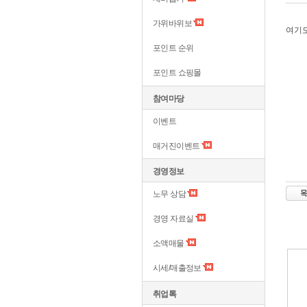
가위바위보
여기
포인트 순위
포인트 쇼핑몰
참여마당
이벤트
매거진이벤트
경영정보
노무 상담
경영 자료실
소액매물
시세/매출정보
취업톡