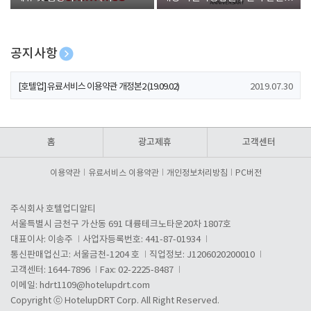
폰 증정
공지사항
[호텔업] 개인정보 처리방침 개정본1 (19.09.02)
2019.07.30
[호텔업] 유료서비스 이용약관 개정본2 (19.09.02)
2019.07.30
[호텔업] 개인정보 처리방침 개정본2 (19.09.02)
2019.07.30
홈
광고제휴
고객센터
이용약관
유료서비스 이용약관
개인정보처리방침
PC버전
주식회사 호텔업디알티
서울특별시 금천구 가산동 691 대륭테크노타운20차 1807호
대표이사: 이송주
사업자등록번호: 441-87-01934
통신판매업신고: 서울금천-1204 호
직업정보: J1206020200010
고객센터: 1644-7896
Fax: 02-2225-8487
이메일:
hdrt1109@hotelupdrt.com
Copyright ⓒ HotelupDRT Corp. All Right Reserved.