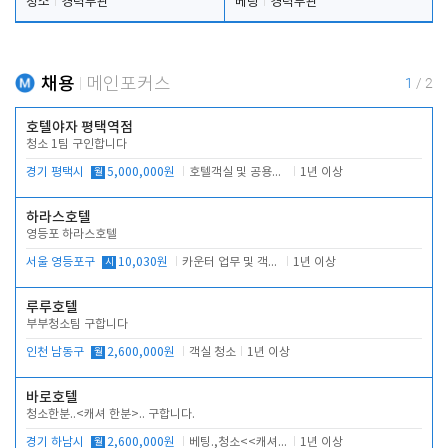
청소
경력무관
베팅
경력무관
채용
메인포커스
1
/
2
호텔야자 평택역점
청소 1팀 구인합니다
경기 평택시
월
5,000,000원
호텔객실 및 공용시설 청소 관리
1년 이상
하라스호텔
영등포 하라스호텔
서울 영등포구
시
10,030원
카운터 업무 및 객실관리(청소상태 확인, 객실판매)
1년 이상
루루호텔
부부청소팀 구합니다
인천 남동구
월
2,600,000원
객실 청소
1년 이상
바로호텔
청소한분..<캐셔 한분>.. 구합니다.
경기 하남시
월
2,600,000원
베팅.,청소<<캐셔 모셔봅니다.
1년 이상