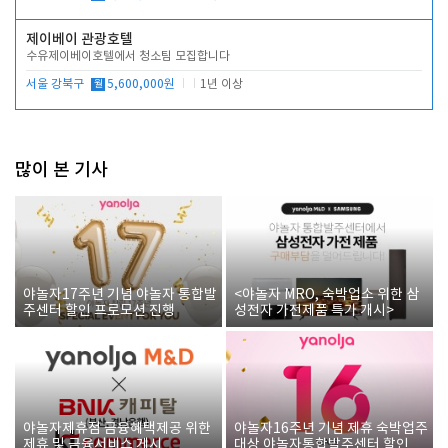
제이베이 관광호텔
수유제이베이호텔에서 청소팀 모집합니다
서울 강북구
월
5,600,000원
1년 이상
많이 본 기사
야놀자17주년 기념 야놀자 통합발
<야놀자 MRO, 숙박업소 위한 삼
주센터 할인 프로모션 진행
성전자 가전제품 특가 개시>
야놀자제휴점 금융혜택제공 위한
야놀자16주년 기념 제휴 숙박업주
제휴 및 금융서비스 게시
대상 야놀자통합발주센터 할인쿠