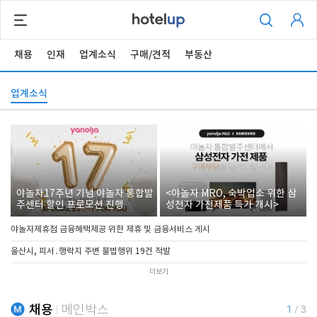
채용
인재
업계소식
구매/견적
부동산
업계소식
야놀자17주년 기념 야놀자 통합발
<야놀자 MRO, 숙박업소 위한 삼
주센터 할인 프로모션 진행
성전자 가전제품 특가 개시>
야놀자제휴점 금융혜택제공 위한 제휴 및 금융서비스 게시
울산시, 피서․행락지 주변 불법행위 19건 적발
더보기
채용
메인박스
1
/
3