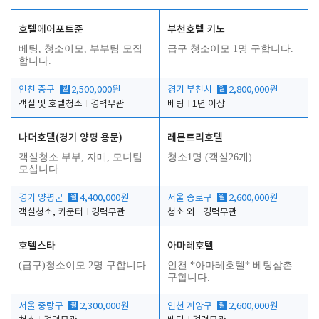
호텔에어포트준
부천호텔 키노
베팅, 청소이모, 부부팀 모집
급구 청소이모 1명 구합니다.
합니다.
인천 중구
월
2,500,000원
경기 부천시
월
2,800,000원
객실 및 호텔청소
경력무관
베팅
1년 이상
나더호텔(경기 양평 용문)
레몬트리호텔
객실청소 부부, 자매, 모녀팀
청소1명 (객실26개)
모십니다.
경기 양평군
월
4,400,000원
서울 종로구
월
2,600,000원
객실청소, 카운터
경력무관
청소 외
경력무관
호텔스타
아마레호텔
(급구)청소이모 2명 구합니다.
인천 *아마레호텔* 베팅삼촌
구합니다.
서울 중랑구
월
2,300,000원
인천 계양구
월
2,600,000원