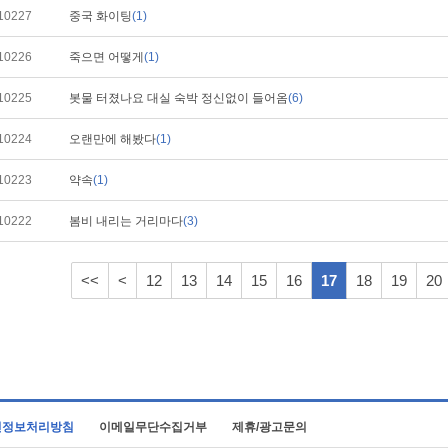
10227
중국 화이팅
(1)
10226
죽으면 어떻게
(1)
10225
봇물 터졌나요 대실 숙박 정신없이 들어옴
(6)
10224
오랜만에 해봤다
(1)
10223
약속
(1)
10222
봄비 내리는 거리마다
(3)
<<
<
12
13
14
15
16
17
18
19
20
인정보처리방침
이메일무단수집거부
제휴/광고문의