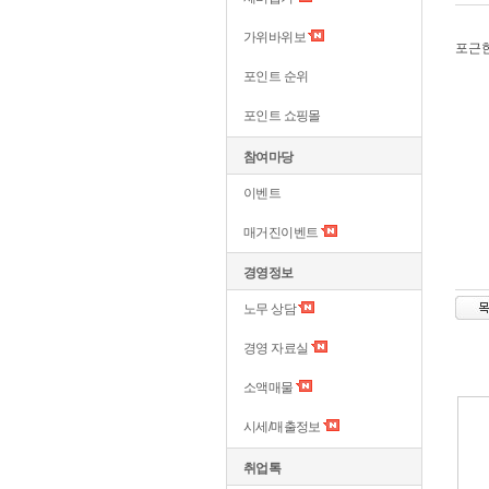
가위바위보
포근
포인트 순위
포인트 쇼핑몰
참여마당
이벤트
매거진이벤트
경영정보
노무 상담
경영 자료실
소액매물
시세/매출정보
취업톡