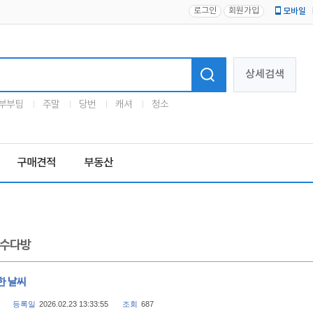
로그인
회원가입
모바일
로고
상세검색
부부팀
주말
당번
캐셔
청소
구매견적
부동산
수다방
한 날씨
등록일
2026.02.23 13:33:55
조회
687