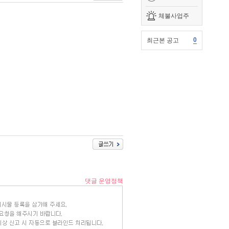
체불사업주
0
최근본 공고