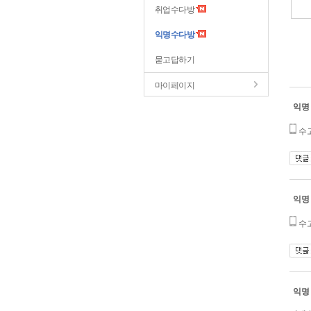
취업수다방
익명수다방
묻고답하기
마이페이지