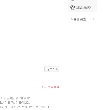
체불사업주
0
최근본 공고