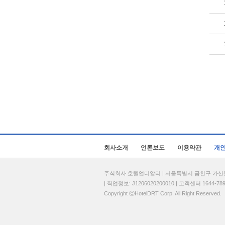
회사소개
언론보도
이용약관
개
주식회사 호텔업디알티 | 서울특별시 금천구 가산동 69
| 직업정보: J1206020200010 | 고객센터 1644-7896 
Copyright ⓒHotelDRT Corp. All Right Reserved.