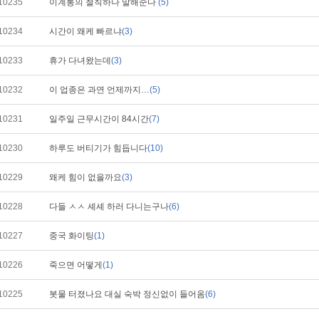
10235
이계통의 철칙하나 말해준다
(5)
10234
시간이 왜케 빠르냐
(3)
10233
휴가 다녀왔는데
(3)
10232
이 업종은 과연 언제까지…
(5)
10231
일주일 근무시간이 84시간
(7)
10230
하루도 버티기가 힘듭니다
(10)
10229
왜케 힘이 없을까요
(3)
10228
다들 ㅅㅅ 셰셰 하러 다니는구나
(6)
10227
중국 화이팅
(1)
10226
죽으면 어떻게
(1)
10225
봇물 터졌나요 대실 숙박 정신없이 들어옴
(6)