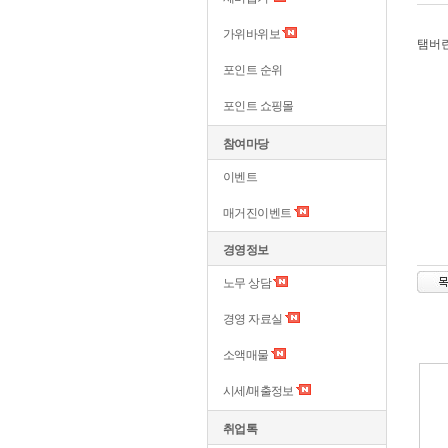
가위바위보
탬버
포인트 순위
포인트 쇼핑몰
참여마당
이벤트
매거진이벤트
경영정보
노무 상담
경영 자료실
소액매물
시세/매출정보
취업톡