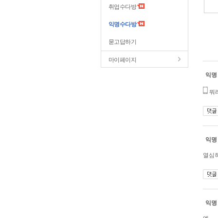
취업수다방
익명수다방
묻고답하기
마이페이지