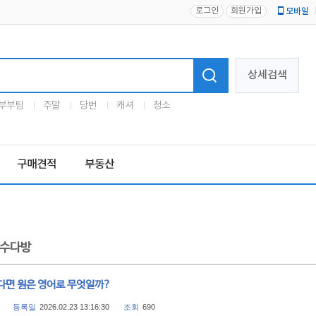
로그인
회원가입
모바일
로고
상세검색
부부팀
주말
당번
캐셔
청소
구매견적
부동산
수다방
다면 원은 영어로 무엇일까?
등록일
2026.02.23 13:16:30
조회
690