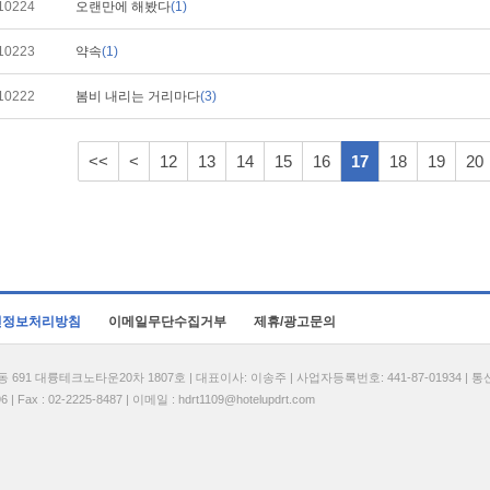
10224
오랜만에 해봤다
(1)
10223
약속
(1)
10222
봄비 내리는 거리마다
(3)
<<
<
12
13
14
15
16
17
18
19
20
인정보처리방침
이메일무단수집거부
제휴/광고문의
1 대륭테크노타운20차 1807호 | 대표이사: 이송주 | 사업자등록번호: 441-87-01934 | 
| Fax : 02-2225-8487 | 이메일 :
hdrt1109@hotelupdrt.com