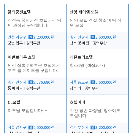
꿈의궁전호텔
안양 제이엠 모텔
작전동 꿈의궁전 호텔에서 당
안양 모텔 객실 청소/베팅 직
번 과장님 구인합니다.
원 모집
인천 계양구
월
3,200,000원
경기 안양시
월
2,600,000원
당번 업무
경력무관
청소 및 베팅
경력무관
어반브라운 호텔
레몬트리호텔
안산 상록수역부근 호텔에서
청소1명 (객실26개)
부부 룸 메이드를 구합니다.
경기 안산시
월
5,576,680원
서울 종로구
월
2,600,000원
룸 메이드
경력무관
청소 외
경력무관
CL모텔
호텔아이
이모님 모집합니다~~
주간 당번 과장님, 청소이모
모십니다.
서울 강서구
월
2,600,000원
경기 부천시
월
3,200,000원