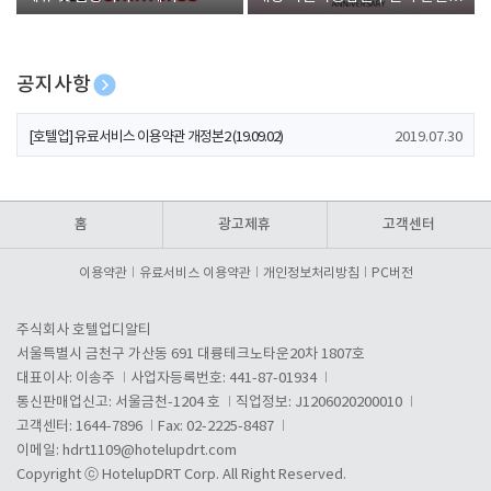
폰 증정
공지사항
[호텔업] 개인정보 처리방침 개정본1 (19.09.02)
2019.07.30
[호텔업] 유료서비스 이용약관 개정본2 (19.09.02)
2019.07.30
[호텔업] 개인정보 처리방침 개정본2 (19.09.02)
2019.07.30
홈
광고제휴
고객센터
이용약관
유료서비스 이용약관
개인정보처리방침
PC버전
주식회사 호텔업디알티
서울특별시 금천구 가산동 691 대륭테크노타운20차 1807호
대표이사: 이송주
사업자등록번호: 441-87-01934
통신판매업신고: 서울금천-1204 호
직업정보: J1206020200010
고객센터: 1644-7896
Fax: 02-2225-8487
이메일:
hdrt1109@hotelupdrt.com
Copyright ⓒ HotelupDRT Corp. All Right Reserved.