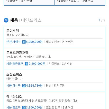
객실청소
경력무관
객실청소/ 전반적인 프론트 업무 및 주차
1년 이상
채용
메인포커스
1
/
2
루미호텔
청소팀 구인합니다
인천 서해구
월
5,200,000원
배팅 / 청소
경력무관
로프트관광호텔
주5일 8시간근무 메이드 채용 합니다.
서울 영등포구
월
2,300,000원
객실청소
1년 이상
소설스미스
당번구합니다
서울 강서구
월
4,924,730원
당번
경력무관
에비뉴162
종로 에비뉴호텔에서 당번 모집합니다.(주차업무 없습니다.)
서울 종로구
월
3,300,000원
프런트 업무
1년 이상