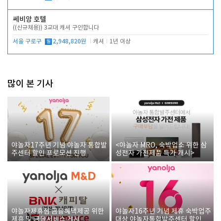
쎄비앙 호텔
((신규채용)) 3교대 캐셔 구인합니다
서울 구로구
월
2,948,820원
캐셔
1년 이상
많이 본 기사
야놀자17주년 기념 야놀자 통합발
<야놀자 MRO, 숙박업소 위한 삼
주센터 할인 프로모션 진행
성전자 가전제품 특가 개시>
야놀자제휴점 금융혜택제공 위한
야놀자16주년 기념 제휴 숙박업주
제휴 및 금융서비스 게시
대상 야놀자통합발주센터 할인쿠