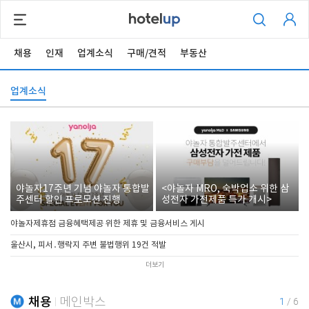
채용
인재
업계소식
구매/견적
부동산
업계소식
야놀자17주년 기념 야놀자 통합발
<야놀자 MRO, 숙박업소 위한 삼
주센터 할인 프로모션 진행
성전자 가전제품 특가 개시>
야놀자제휴점 금융혜택제공 위한 제휴 및 금융서비스 게시
울산시, 피서․행락지 주변 불법행위 19건 적발
더보기
채용
메인박스
1
/
6