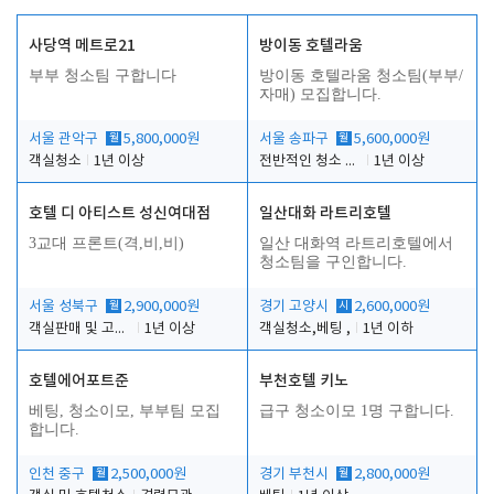
사당역 메트로21
방이동 호텔라움
부부 청소팀 구합니다
방이동 호텔라움 청소팀(부부/
자매) 모집합니다.
서울 관악구
월
5,800,000원
서울 송파구
월
5,600,000원
객실청소
1년 이상
전반적인 청소 업무(객실청소.객실정리)
1년 이상
호텔 디 아티스트 성신여대점
일산대화 라트리호텔
3교대 프론트(격,비,비)
일산 대화역 라트리호텔에서
청소팀을 구인합니다.
서울 성북구
월
2,900,000원
경기 고양시
시
2,600,000원
객실판매 및 고객응대
1년 이상
객실청소,베팅 ,
1년 이하
호텔에어포트준
부천호텔 키노
베팅, 청소이모, 부부팀 모집
급구 청소이모 1명 구합니다.
합니다.
인천 중구
월
2,500,000원
경기 부천시
월
2,800,000원