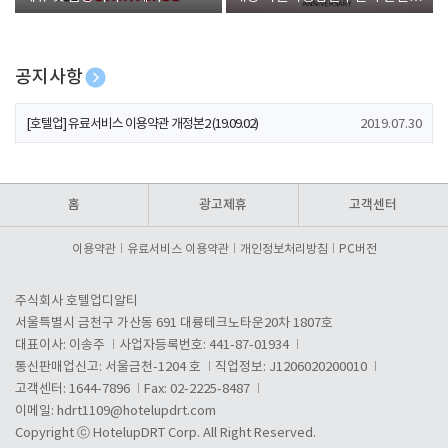
폰 증정
공지사항
[호텔업] 개인정보 처리방침 개정본1 (19.09.02)
2019.07.30
[호텔업] 유료서비스 이용약관 개정본2 (19.09.02)
2019.07.30
[호텔업] 개인정보 처리방침 개정본2 (19.09.02)
2019.07.30
홈
광고제휴
고객센터
이용약관
유료서비스 이용약관
개인정보처리방침
PC버전
주식회사 호텔업디알티
서울특별시 금천구 가산동 691 대륭테크노타운20차 1807호
대표이사: 이송주
사업자등록번호: 441-87-01934
통신판매업신고: 서울금천-1204 호
직업정보: J1206020200010
고객센터: 1644-7896
Fax: 02-2225-8487
이메일:
hdrt1109@hotelupdrt.com
Copyright ⓒ HotelupDRT Corp. All Right Reserved.