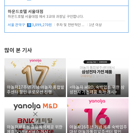
하운드호텔 서울대점
하운드호텔 서울대점 에서 3교대 과장님 구인합니다.
서울 관악구
월
3,099,270원
주차 및 전반적인 당번업무
1년 이상
많이 본 기사
야놀자17주년 기념 야놀자 통합발
<야놀자 MRO, 숙박업소 위한 삼
주센터 할인 프로모션 진행
성전자 가전제품 특가 개시>
야놀자제휴점 금융혜택제공 위한
야놀자16주년 기념 제휴 숙박업주
제휴 및 금융서비스 게시
대상 야놀자통합발주센터 할인쿠