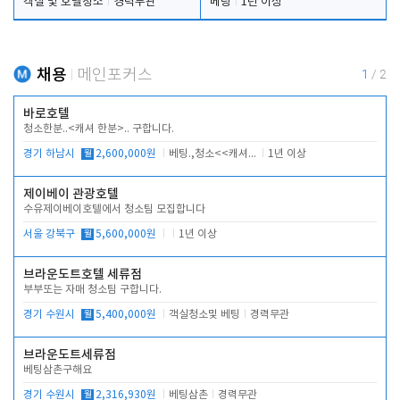
객실 및 호텔청소
경력무관
베팅
1년 이상
채용
메인포커스
1
/
2
바로호텔
청소한분..<캐셔 한분>.. 구합니다.
경기 하남시
월
2,600,000원
베팅.,청소<<캐셔 모셔봅니다.
1년 이상
제이베이 관광호텔
수유제이베이호텔에서 청소팀 모집합니다
서울 강북구
월
5,600,000원
1년 이상
브라운도트호텔 세류점
부부또는 자매 청소팀 구합니다.
경기 수원시
월
5,400,000원
객실청소및 베팅
경력무관
브라운도트세류점
베팅삼촌구해요
경기 수원시
월
2,316,930원
베팅삼촌
경력무관