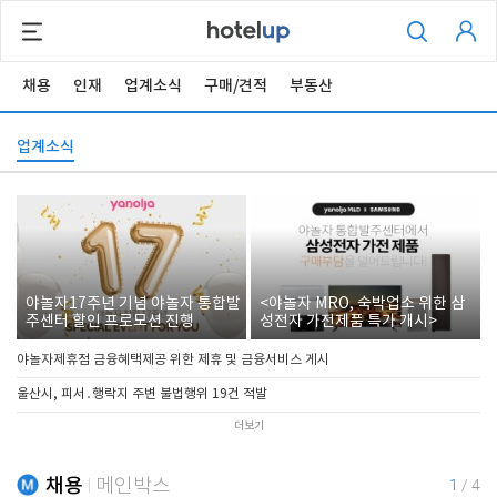
채용
인재
업계소식
구매/견적
부동산
업계소식
야놀자17주년 기념 야놀자 통합발
<야놀자 MRO, 숙박업소 위한 삼
주센터 할인 프로모션 진행
성전자 가전제품 특가 개시>
야놀자제휴점 금융혜택제공 위한 제휴 및 금융서비스 게시
울산시, 피서․행락지 주변 불법행위 19건 적발
더보기
채용
메인박스
1
/
4