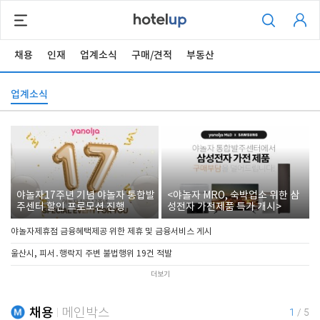
채용
인재
업계소식
구매/견적
부동산
업계소식
야놀자17주년 기념 야놀자 통합발
<야놀자 MRO, 숙박업소 위한 삼
주센터 할인 프로모션 진행
성전자 가전제품 특가 개시>
야놀자제휴점 금융혜택제공 위한 제휴 및 금융서비스 게시
울산시, 피서․행락지 주변 불법행위 19건 적발
더보기
채용
메인박스
1
/
5