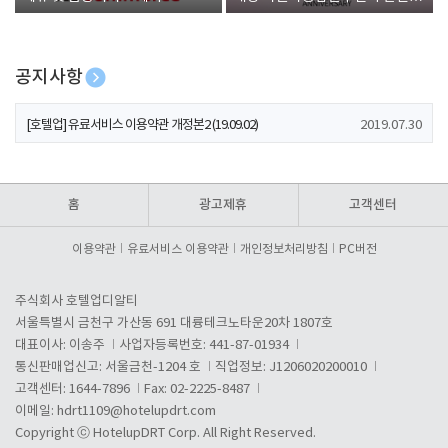
폰 증정
공지사항
[호텔업] 개인정보 처리방침 개정본1 (19.09.02)
2019.07.30
[호텔업] 유료서비스 이용약관 개정본2 (19.09.02)
2019.07.30
[호텔업] 개인정보 처리방침 개정본2 (19.09.02)
2019.07.30
홈
광고제휴
고객센터
이용약관
유료서비스 이용약관
개인정보처리방침
PC버전
주식회사 호텔업디알티
서울특별시 금천구 가산동 691 대륭테크노타운20차 1807호
대표이사: 이송주
사업자등록번호: 441-87-01934
통신판매업신고: 서울금천-1204 호
직업정보: J1206020200010
고객센터: 1644-7896
Fax: 02-2225-8487
이메일:
hdrt1109@hotelupdrt.com
Copyright ⓒ HotelupDRT Corp. All Right Reserved.