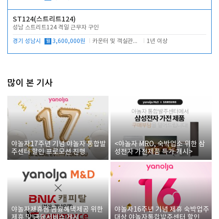
ST124(스트리트124)
성남 스트리트124 격일 근무자 구인
경기 성남시
월
3,600,000원
카운터 및 객실관리 전반
1년 이상
많이 본 기사
야놀자17주년 기념 야놀자 통합발
<야놀자 MRO, 숙박업소 위한 삼
주센터 할인 프로모션 진행
성전자 가전제품 특가 개시>
야놀자제휴점 금융혜택제공 위한
야놀자16주년 기념 제휴 숙박업주
제휴 및 금융서비스 게시
대상 야놀자통합발주센터 할인쿠