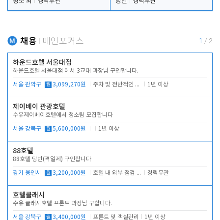
청소 외
경력무관
당번
경력무관
채용
메인포커스
1
/
2
하운드호텔 서울대점
하운드호텔 서울대점 에서 3교대 과장님 구인합니다.
서울 관악구
월
3,099,270원
주차 및 전반적인 당번업무
1년 이상
제이베이 관광호텔
수유제이베이호텔에서 청소팀 모집합니다
서울 강북구
월
5,600,000원
1년 이상
88호텔
88호텔 당번(격일제) 구인합니다
경기 용인시
월
3,200,000원
호텔 내 외부 점검 및 프런트 운영
경력무관
호텔클래시
수유 클래시호텔 프론트 과장님 구합니다.
서울 강북구
월
3,400,000원
프론트 및 객실관리
1년 이상