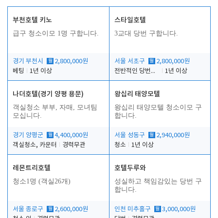
부천호텔 키노
스타일호텔
급구 청소이모 1명 구합니다.
3교대 당번 구합니다.
경기 부천시
월
2,800,000원
서울 서초구
월
2,800,000원
베팅
1년 이상
전반적인 당번업무
1년 이상
나더호텔(경기 양평 용문)
왕십리 태양모텔
객실청소 부부, 자매, 모녀팀
왕십리 태양모텔 청소이모 구
모십니다.
합니다.
경기 양평군
월
4,400,000원
서울 성동구
월
2,940,000원
객실청소, 카운터
경력무관
청소
1년 이상
레몬트리호텔
호텔두루와
청소1명 (객실26개)
성실하고 책임감있는 당번 구
합니다.
서울 종로구
월
2,600,000원
인천 미추홀구
월
3,000,000원