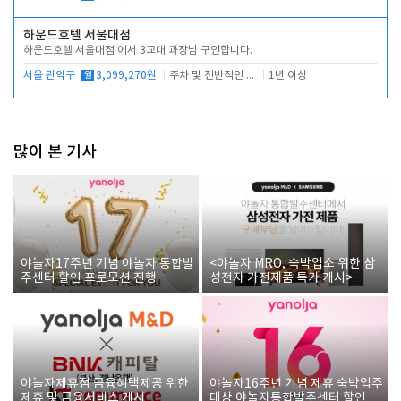
하운드호텔 서울대점
하운드호텔 서울대점 에서 3교대 과장님 구인합니다.
서울 관악구
월
3,099,270원
주차 및 전반적인 당번업무
1년 이상
많이 본 기사
야놀자17주년 기념 야놀자 통합발
<야놀자 MRO, 숙박업소 위한 삼
주센터 할인 프로모션 진행
성전자 가전제품 특가 개시>
야놀자제휴점 금융혜택제공 위한
야놀자16주년 기념 제휴 숙박업주
제휴 및 금융서비스 게시
대상 야놀자통합발주센터 할인쿠