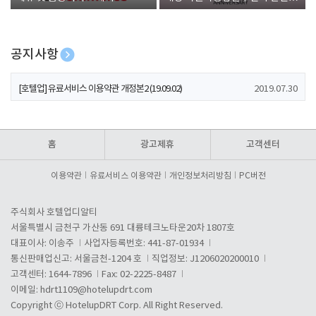
폰 증정
공지사항
[호텔업] 개인정보 처리방침 개정본1 (19.09.02)
2019.07.30
[호텔업] 유료서비스 이용약관 개정본2 (19.09.02)
2019.07.30
[호텔업] 개인정보 처리방침 개정본2 (19.09.02)
2019.07.30
홈
광고제휴
고객센터
이용약관
유료서비스 이용약관
개인정보처리방침
PC버전
주식회사 호텔업디알티
서울특별시 금천구 가산동 691 대륭테크노타운20차 1807호
대표이사: 이송주
사업자등록번호: 441-87-01934
통신판매업신고: 서울금천-1204 호
직업정보: J1206020200010
고객센터: 1644-7896
Fax: 02-2225-8487
이메일:
hdrt1109@hotelupdrt.com
Copyright ⓒ HotelupDRT Corp. All Right Reserved.