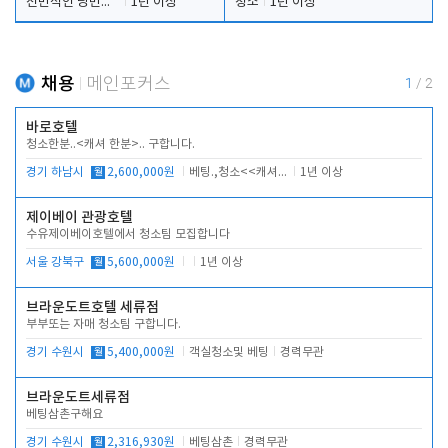
전반적인 당번업무
1년 이상
청소
1년 이상
채용
메인포커스
1
/
2
바로호텔
청소한분..<캐셔 한분>.. 구합니다.
경기 하남시
월
2,600,000원
베팅.,청소<<캐셔 모셔봅니다.
1년 이상
제이베이 관광호텔
수유제이베이호텔에서 청소팀 모집합니다
서울 강북구
월
5,600,000원
1년 이상
브라운도트호텔 세류점
부부또는 자매 청소팀 구합니다.
경기 수원시
월
5,400,000원
객실청소및 베팅
경력무관
브라운도트세류점
베팅삼촌구해요
경기 수원시
월
2,316,930원
베팅삼촌
경력무관