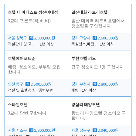
호텔 디 아티스트 성신여대점
일산대화 라트리호텔
3교대 프론트(격,비,비)
일산 대화역 라트리호텔에서
청소팀을 구인합니다.
서울 성북구
월
2,900,000원
경기 고양시
시
2,600,000원
객실판매 및 고객응대
1년 이상
객실청소,베팅 ,
1년 이하
호텔에어포트준
부천호텔 키노
베팅, 청소이모, 부부팀 모집
급구 청소이모 1명 구합니다.
합니다.
인천 중구
월
2,500,000원
경기 부천시
월
2,800,000원
객실 및 호텔청소
경력무관
베팅
1년 이상
스타일호텔
왕십리 태양모텔
3교대 당번 구합니다.
왕십리 태양모텔 청소이모 구
합니다.
서울 서초구
월
2,800,000원
서울 성동구
월
2,940,000원