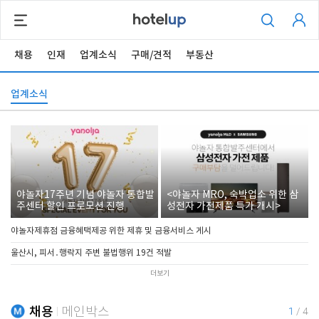
채용
인재
업계소식
구매/견적
부동산
업계소식
야놀자17주년 기념 야놀자 통합발
<야놀자 MRO, 숙박업소 위한 삼
주센터 할인 프로모션 진행
성전자 가전제품 특가 개시>
야놀자제휴점 금융혜택제공 위한 제휴 및 금융서비스 게시
울산시, 피서․행락지 주변 불법행위 19건 적발
더보기
채용
메인박스
1
/
4