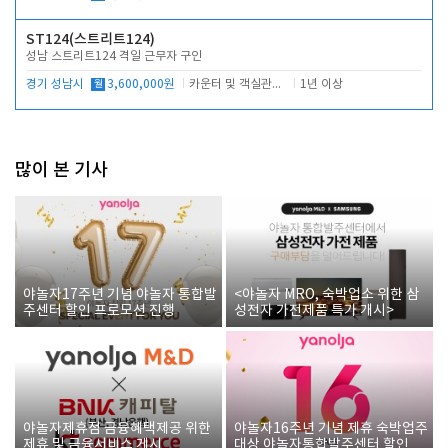
ST124(스트리트124)
성남 스트리트124 격일 근무자 구인
경기 성남시
월
3,600,000원
카운터 및 객실관리 전반
1년 이상
많이 본 기사
야놀자17주년 기념 야놀자 통합발
<야놀자 MRO, 숙박업소 위한 삼
주센터 할인 프로모션 진행
성전자 가전제품 특가 개시>
야놀자제휴점 금융혜택제공 위한
야놀자16주년 기념 제휴 숙박업주
제휴 및 금융서비스 게시
대상 야놀자통합발주센터 할인쿠