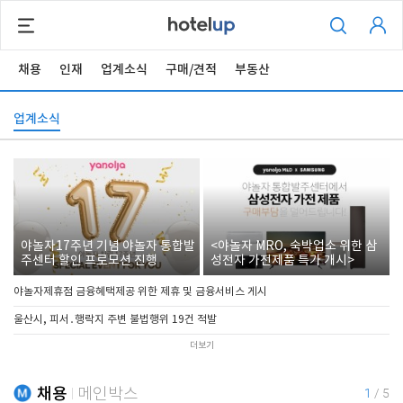
채용
인재
업계소식
구매/견적
부동산
업계소식
야놀자17주년 기념 야놀자 통합발
<야놀자 MRO, 숙박업소 위한 삼
주센터 할인 프로모션 진행
성전자 가전제품 특가 개시>
야놀자제휴점 금융혜택제공 위한 제휴 및 금융서비스 게시
울산시, 피서․행락지 주변 불법행위 19건 적발
더보기
채용
메인박스
1
/
5