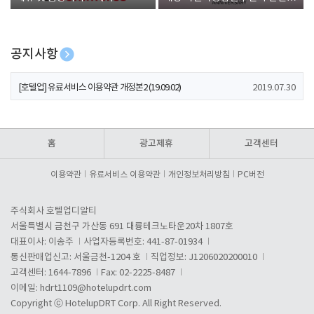
폰 증정
공지사항
[호텔업] 개인정보 처리방침 개정본1 (19.09.02)
2019.07.30
[호텔업] 유료서비스 이용약관 개정본2 (19.09.02)
2019.07.30
[호텔업] 개인정보 처리방침 개정본2 (19.09.02)
2019.07.30
홈
광고제휴
고객센터
이용약관
유료서비스 이용약관
개인정보처리방침
PC버전
주식회사 호텔업디알티
서울특별시 금천구 가산동 691 대륭테크노타운20차 1807호
대표이사: 이송주
사업자등록번호: 441-87-01934
통신판매업신고: 서울금천-1204 호
직업정보: J1206020200010
고객센터: 1644-7896
Fax: 02-2225-8487
이메일:
hdrt1109@hotelupdrt.com
Copyright ⓒ HotelupDRT Corp. All Right Reserved.