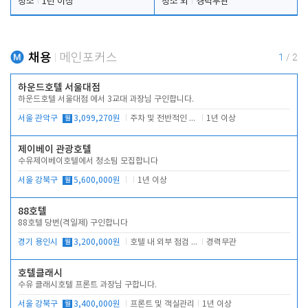
청소
1년 이상
청소 외
경력무관
채용
메인포커스
1
/
2
하운드호텔 서울대점
하운드호텔 서울대점 에서 3교대 과장님 구인합니다.
서울 관악구
월
3,099,270원
주차 및 전반적인 당번업무
1년 이상
제이베이 관광호텔
수유제이베이호텔에서 청소팀 모집합니다
서울 강북구
월
5,600,000원
1년 이상
88호텔
88호텔 당번(격일제) 구인합니다
경기 용인시
월
3,200,000원
호텔 내 외부 점검 및 프런트 운영
경력무관
호텔클래시
수유 클래시호텔 프론트 과장님 구합니다.
서울 강북구
월
3,400,000원
프론트 및 객실관리
1년 이상