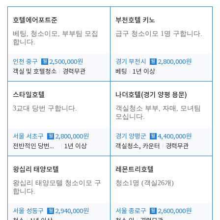
호텔에어포트준
부천호텔 키노
베팅, 청소이모, 부부팀 모집
급구 청소이모 1명 구합니다.
합니다.
인천 중구
월
2,500,000원
경기 부천시
월
2,800,000원
객실 및 호텔청소
경력무관
베팅
1년 이상
스타일호텔
나더호텔(경기 양평 용문)
3교대 당번 구합니다.
객실청소 부부, 자매, 모녀팀
모십니다.
서울 서초구
월
2,800,000원
경기 양평군
월
4,400,000원
전반적인 당번업무
1년 이상
객실청소, 카운터
경력무관
왕십리 태양모텔
레몬트리호텔
왕십리 태양모텔 청소이모 구
청소1명 (객실26개)
합니다.
서울 성동구
월
2,940,000원
서울 종로구
월
2,600,000원