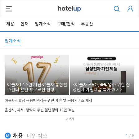
채용
인재
업계소식
구매/견적
부동산
업계소식
야놀자17주년 기념 야놀자 통합발
<야놀자 MRO, 숙박업소 위한 삼
주센터 할인 프로모션 진행
성전자 가전제품 특가 개시>
야놀자제휴점 금융혜택제공 위한 제휴 및 금융서비스 게시
울산시, 피서․행락지 주변 불법행위 19건 적발
더보기
채용
메인박스
1
/
5