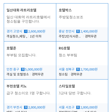
일산대화 라트리호텔
호텔박스
일산 대화역 라트리호텔에서
주방및청소보조
청소팀을 구인합니다.
경기 고양시
시
2,600,000원
충남 천안시
월
2,400,000원
객실청소,베팅 ,
1년 이하
주방2인식사준비및청소린렌보조
경력무관
호텔준
RG호텔
부부팀 모집합니다.
청소 부부팀
인천 중구
월
5,000,000원
서울 성북구
월
2,700,000원
객실 및 호텔청소
경력무관
청소팀
경력무관
부천호텔 키노
스타일호텔
급구 청소이모 1명 구합니다.
3교대 당번 구합니다.
경기 부천시
월
2,800,000원
서울 서초구
월
2,800,000원