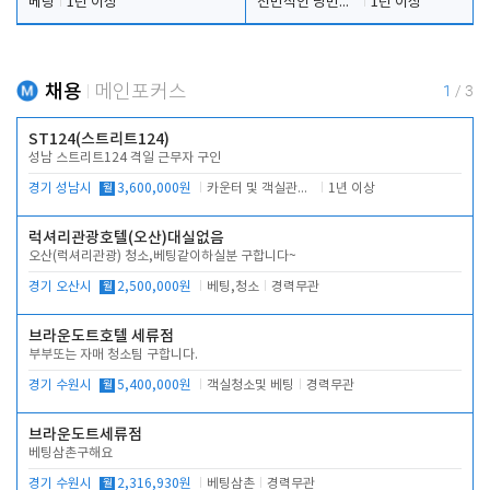
베팅
1년 이상
전반적인 당번업무
1년 이상
채용
메인포커스
1
/
3
ST124(스트리트124)
성남 스트리트124 격일 근무자 구인
경기 성남시
월
3,600,000원
카운터 및 객실관리 전반
1년 이상
럭셔리관광호텔(오산)대실없음
오산(럭셔리관광) 청소,베팅같이하실분 구합니다~
경기 오산시
월
2,500,000원
베팅,청소
경력무관
브라운도트호텔 세류점
부부또는 자매 청소팀 구합니다.
경기 수원시
월
5,400,000원
객실청소및 베팅
경력무관
브라운도트세류점
베팅삼촌구해요
경기 수원시
월
2,316,930원
베팅삼촌
경력무관