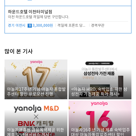
하운드호텔 이천터미널점
이천 하운드호텔 격일제 당번 구인합니다.
경기 이천시
월
3,300,000원
격일제 프론트 당번 업무로 주차 및 객실 점검
경력무관
많이 본 기사
야놀자17주년 기념 야놀자 통합발
<야놀자 MRO, 숙박업소 위한 삼
주센터 할인 프로모션 진행
성전자 가전제품 특가 개시>
야놀자제휴점 금융혜택제공 위한
야놀자16주년 기념 제휴 숙박업주
제휴 및 금융서비스 게시
대상 야놀자통합발주센터 할인쿠