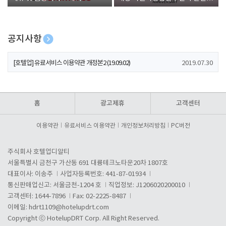
폰 증정
공지사항
[호텔업] 개인정보 처리방침 개정본1 (19.09.02)
2019.07.30
[호텔업] 유료서비스 이용약관 개정본2 (19.09.02)
2019.07.30
[호텔업] 개인정보 처리방침 개정본2 (19.09.02)
2019.07.30
홈
광고제휴
고객센터
이용약관
유료서비스 이용약관
개인정보처리방침
PC버전
주식회사 호텔업디알티
서울특별시 금천구 가산동 691 대륭테크노타운20차 1807호
대표이사: 이송주
사업자등록번호: 441-87-01934
통신판매업신고: 서울금천-1204 호
직업정보: J1206020200010
고객센터: 1644-7896
Fax: 02-2225-8487
이메일:
hdrt1109@hotelupdrt.com
Copyright ⓒ HotelupDRT Corp. All Right Reserved.