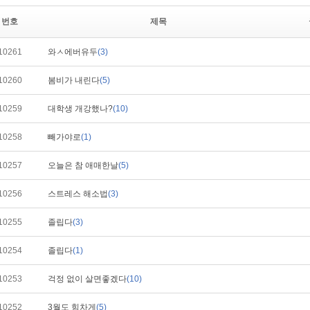
번호
제목
10261
와ㅅ에버유두
(3)
10260
봄비가 내린다
(5)
10259
대학생 개강했나?
(10)
10258
빼가야로
(1)
10257
오늘은 참 애매한날
(5)
10256
스트레스 해소법
(3)
10255
졸립다
(3)
10254
졸립다
(1)
10253
걱정 없이 살면좋겠다
(10)
10252
3월도 힘차게
(5)