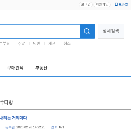
로그인
회원가입
모바일
로고
상세검색
부부팀
주말
당번
캐셔
청소
구매견적
부동산
수다방
 내리는 거리마다
등록일
2026.02.26 14:22:25
조회
671