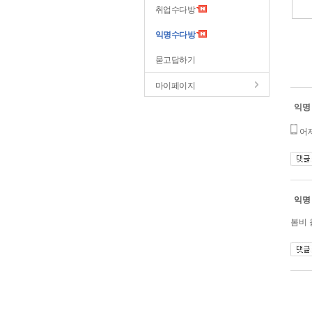
취업수다방
익명수다방
묻고답하기
마이페이지