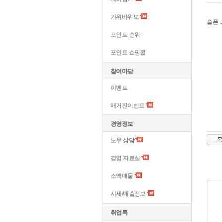
가위바위보
슬픈 
포인트 순위
포인트 쇼핑몰
참여마당
이벤트
매거진이벤트
경영정보
노무 상담
경영 자료실
소액매물
시세/매출정보
취업톡