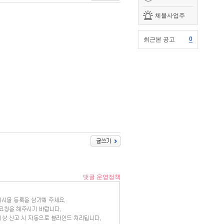
체불사업주
0
최근본 공고