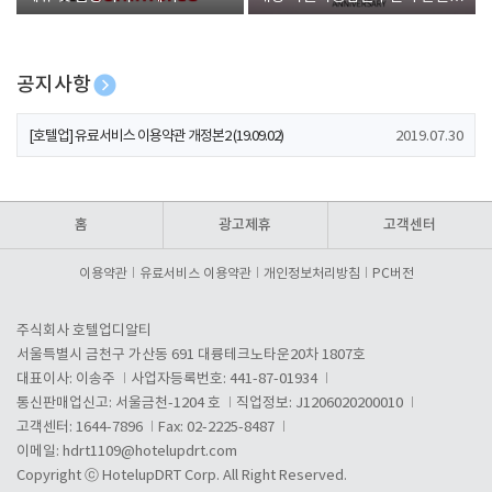
폰 증정
공지사항
[호텔업] 개인정보 처리방침 개정본1 (19.09.02)
2019.07.30
[호텔업] 유료서비스 이용약관 개정본2 (19.09.02)
2019.07.30
[호텔업] 개인정보 처리방침 개정본2 (19.09.02)
2019.07.30
홈
광고제휴
고객센터
이용약관
유료서비스 이용약관
개인정보처리방침
PC버전
주식회사 호텔업디알티
서울특별시 금천구 가산동 691 대륭테크노타운20차 1807호
대표이사: 이송주
사업자등록번호: 441-87-01934
통신판매업신고: 서울금천-1204 호
직업정보: J1206020200010
고객센터: 1644-7896
Fax: 02-2225-8487
이메일:
hdrt1109@hotelupdrt.com
Copyright ⓒ HotelupDRT Corp. All Right Reserved.