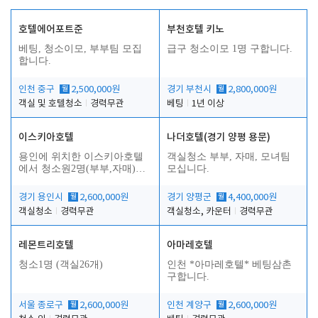
호텔에어포트준
부천호텔 키노
베팅, 청소이모, 부부팀 모집
급구 청소이모 1명 구합니다.
합니다.
인천 중구
월
2,500,000원
경기 부천시
월
2,800,000원
객실 및 호텔청소
경력무관
베팅
1년 이상
이스키아호텔
나더호텔(경기 양평 용문)
용인에 위치한 이스키아호텔
객실청소 부부, 자매, 모녀팀
에서 청소원2명(부부,자매)을
모십니다.
모집합니다..
경기 용인시
월
2,600,000원
경기 양평군
월
4,400,000원
객실청소
경력무관
객실청소, 카운터
경력무관
레몬트리호텔
아마레호텔
청소1명 (객실26개)
인천 *아마레호텔* 베팅삼촌
구합니다.
서울 종로구
월
2,600,000원
인천 계양구
월
2,600,000원