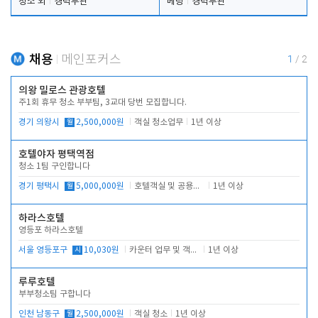
청소 외
경력무관
베팅
경력무관
채용
메인포커스
1
/
2
의왕 밀로스 관광호텔
주1회 휴무 청소 부부팀, 3교대 당번 모집합니다.
경기 의왕시
월
2,500,000원
객실 청소업무
1년 이상
호텔야자 평택역점
청소 1팀 구인합니다
경기 평택시
월
5,000,000원
호텔객실 및 공용시설 청소 관리
1년 이상
하라스호텔
영등포 하라스호텔
서울 영등포구
시
10,030원
카운터 업무 및 객실관리(청소상태 확인, 객실판매)
1년 이상
루루호텔
부부청소팀 구합니다
인천 남동구
월
2,500,000원
객실 청소
1년 이상