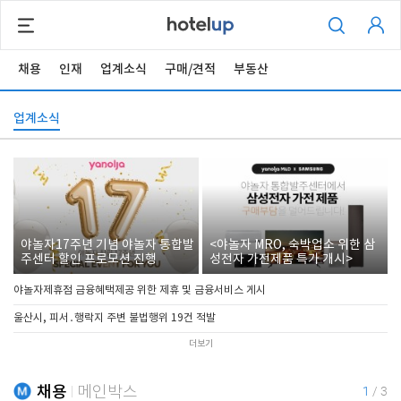
채용
인재
업계소식
구매/견적
부동산
업계소식
야놀자17주년 기념 야놀자 통합발
<야놀자 MRO, 숙박업소 위한 삼
주센터 할인 프로모션 진행
성전자 가전제품 특가 개시>
야놀자제휴점 금융혜택제공 위한 제휴 및 금융서비스 게시
울산시, 피서․행락지 주변 불법행위 19건 적발
더보기
채용
메인박스
1
/
3