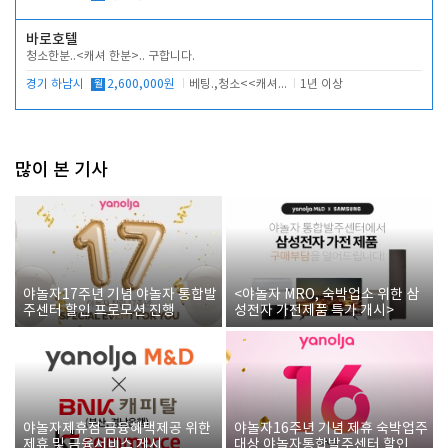
바로호텔
청소한분..<캐셔 한분>.. 구합니다.
경기 하남시
월
2,600,000원
베팅.,청소<<캐셔 모셔봅니다.
1년 이상
많이 본 기사
야놀자17주년 기념 야놀자 통합발
<야놀자 MRO, 숙박업소 위한 삼
주센터 할인 프로모션 진행
성전자 가전제품 특가 개시>
야놀자제휴점 금융혜택제공 위한
야놀자16주년 기념 제휴 숙박업주
제휴 및 금융서비스 게시
대상 야놀자통합발주센터 할인쿠