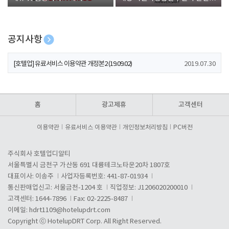
폰 증정
공지사항
[호텔업] 개인정보 처리방침 개정본1 (19.09.02)
2019.07.30
[호텔업] 유료서비스 이용약관 개정본2 (19.09.02)
2019.07.30
[호텔업] 개인정보 처리방침 개정본2 (19.09.02)
2019.07.30
홈
광고제휴
고객센터
이용약관
유료서비스 이용약관
개인정보처리방침
PC버전
주식회사 호텔업디알티
서울특별시 금천구 가산동 691 대륭테크노타운20차 1807호
대표이사: 이송주
사업자등록번호: 441-87-01934
통신판매업신고: 서울금천-1204 호
직업정보: J1206020200010
고객센터: 1644-7896
Fax: 02-2225-8487
이메일:
hdrt1109@hotelupdrt.com
Copyright ⓒ HotelupDRT Corp. All Right Reserved.