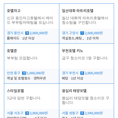
호텔자고
일산대화 라트리호텔
신규 용인자고호텔에서 메이
일산 대화역 라트리호텔에서
드 부부팀자매팀을 모십니다.
청소팀을 구인합니다.
경기 용인시
월
2,800,000원
경기 고양시
시
2,600,000원
룸메이드
1년 이상
객실청소,베팅 ,
1년 이하
호텔준
부천호텔 키노
부부팀 모집합니다.
급구 청소이모 1명 구합니다.
인천 중구
월
5,000,000원
경기 부천시
월
2,800,000원
객실 및 호텔청소
경력무관
베팅
1년 이상
스타일호텔
왕십리 태양모텔
3교대 당번 구합니다.
왕십리 태양모텔 청소이모 구
합니다.
서울 서초구
월
2,800,000원
서울 성동구
월
2,940,000원