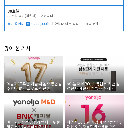
88호텔
88호텔 당번(격일제) 구인합니다
경기 용인시
월
3,200,000원
호텔 내 외부 점검 및 프런트 운영
경력무관
많이 본 기사
야놀자17주년 기념 야놀자 통합발
<야놀자 MRO, 숙박업소 위한 삼
주센터 할인 프로모션 진행
성전자 가전제품 특가 개시>
야놀자제휴점 금융혜택제공 위한
야놀자16주년 기념 제휴 숙박업주
제휴 및 금융서비스 게시
대상 야놀자통합발주센터 할인쿠