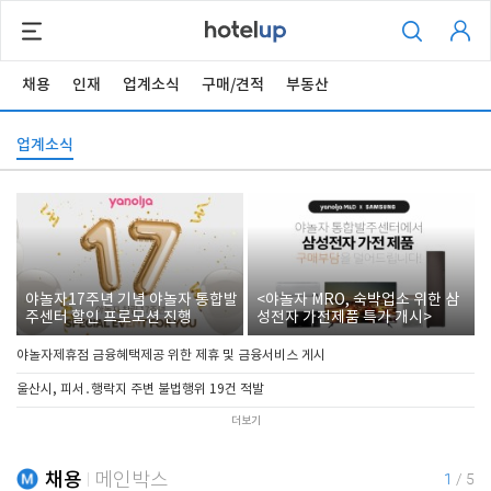
채용
인재
업계소식
구매/견적
부동산
업계소식
야놀자17주년 기념 야놀자 통합발
<야놀자 MRO, 숙박업소 위한 삼
주센터 할인 프로모션 진행
성전자 가전제품 특가 개시>
야놀자제휴점 금융혜택제공 위한 제휴 및 금융서비스 게시
울산시, 피서․행락지 주변 불법행위 19건 적발
더보기
채용
메인박스
1
/
5