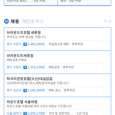
전반적인 당번업무
1년 이상
청소
1년 이상
채용
메인포커스
1
/
2
브라운도트호텔 세류점
부부또는 자매 청소팀 구합니다.
경기 수원시
월
5,400,000원
객실청소및 베팅
경력무관
브라운도트세류점
베팅삼촌구해요
경기 수원시
월
2,316,930원
베팅삼촌
경력무관
럭셔리관광호텔(오산)대실없음
오산(럭셔리관광) 청소,베팅같이하실분 구합니다~
경기 오산시
월
2,500,000원
베팅,청소
경력무관
하운드호텔 서울대점
하운드호텔 서울대점 에서 3교대 과장님 구인합니다.
서울 관악구
월
3,099,270원
주차 및 전반적인 당번업무
1년 이상