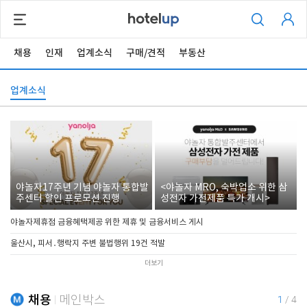
채용
인재
업계소식
구매/견적
부동산
업계소식
야놀자17주년 기념 야놀자 통합발
<야놀자 MRO, 숙박업소 위한 삼
주센터 할인 프로모션 진행
성전자 가전제품 특가 개시>
야놀자제휴점 금융혜택제공 위한 제휴 및 금융서비스 게시
울산시, 피서․행락지 주변 불법행위 19건 적발
더보기
채용
메인박스
1
/
4