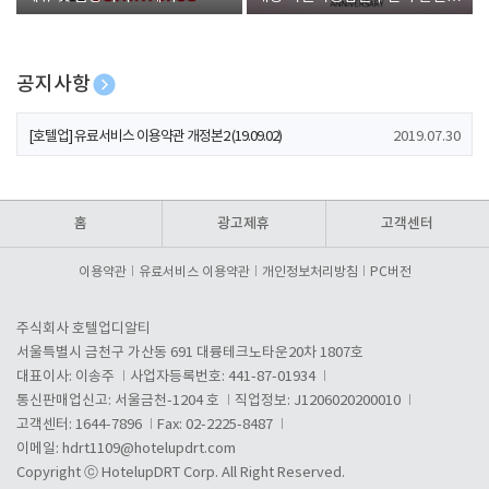
폰 증정
공지사항
[호텔업] 개인정보 처리방침 개정본1 (19.09.02)
2019.07.30
[호텔업] 유료서비스 이용약관 개정본2 (19.09.02)
2019.07.30
[호텔업] 개인정보 처리방침 개정본2 (19.09.02)
2019.07.30
홈
광고제휴
고객센터
이용약관
유료서비스 이용약관
개인정보처리방침
PC버전
주식회사 호텔업디알티
서울특별시 금천구 가산동 691 대륭테크노타운20차 1807호
대표이사: 이송주
사업자등록번호: 441-87-01934
통신판매업신고: 서울금천-1204 호
직업정보: J1206020200010
고객센터: 1644-7896
Fax: 02-2225-8487
이메일:
hdrt1109@hotelupdrt.com
Copyright ⓒ HotelupDRT Corp. All Right Reserved.