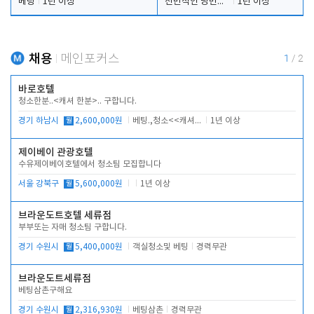
베팅
1년 이상
전반적인 당번업무
1년 이상
채용
메인포커스
1
/
2
바로호텔
청소한분..<캐셔 한분>.. 구합니다.
경기 하남시
월
2,600,000원
베팅.,청소<<캐셔 모셔봅니다.
1년 이상
제이베이 관광호텔
수유제이베이호텔에서 청소팀 모집합니다
서울 강북구
월
5,600,000원
1년 이상
브라운도트호텔 세류점
부부또는 자매 청소팀 구합니다.
경기 수원시
월
5,400,000원
객실청소및 베팅
경력무관
브라운도트세류점
베팅삼촌구해요
경기 수원시
월
2,316,930원
베팅삼촌
경력무관