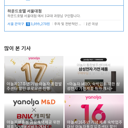
하운드호텔 서울대점
하운드호텔 서울대점 에서 3교대 과장님 구인합니다.
서울 관악구
월
3,099,270원
주차 및 전반적인 당번업무
1년 이상
많이 본 기사
야놀자17주년 기념 야놀자 통합발
<야놀자 MRO, 숙박업소 위한 삼
주센터 할인 프로모션 진행
성전자 가전제품 특가 개시>
야놀자제휴점 금융혜택제공 위한
야놀자16주년 기념 제휴 숙박업주
제휴 및 금융서비스 게시
대상 야놀자통합발주센터 할인쿠