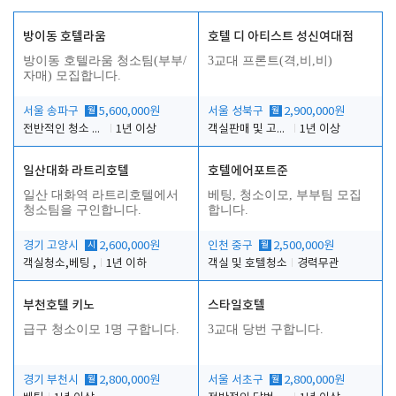
방이동 호텔라움
호텔 디 아티스트 성신여대점
방이동 호텔라움 청소팀(부부/
3교대 프론트(격,비,비)
자매) 모집합니다.
서울 송파구
월
5,600,000원
서울 성북구
월
2,900,000원
전반적인 청소 업무(객실청소.객실정리)
1년 이상
객실판매 및 고객응대
1년 이상
일산대화 라트리호텔
호텔에어포트준
일산 대화역 라트리호텔에서
베팅, 청소이모, 부부팀 모집
청소팀을 구인합니다.
합니다.
경기 고양시
시
2,600,000원
인천 중구
월
2,500,000원
객실청소,베팅 ,
1년 이하
객실 및 호텔청소
경력무관
부천호텔 키노
스타일호텔
급구 청소이모 1명 구합니다.
3교대 당번 구합니다.
경기 부천시
월
2,800,000원
서울 서초구
월
2,800,000원