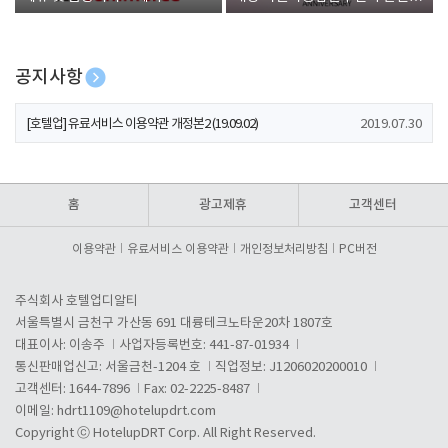
폰 증정
공지사항
[호텔업] 개인정보 처리방침 개정본1 (19.09.02)
2019.07.30
[호텔업] 유료서비스 이용약관 개정본2 (19.09.02)
2019.07.30
[호텔업] 개인정보 처리방침 개정본2 (19.09.02)
2019.07.30
홈
광고제휴
고객센터
이용약관
유료서비스 이용약관
개인정보처리방침
PC버전
주식회사 호텔업디알티
서울특별시 금천구 가산동 691 대륭테크노타운20차 1807호
대표이사: 이송주
사업자등록번호: 441-87-01934
통신판매업신고: 서울금천-1204 호
직업정보: J1206020200010
고객센터: 1644-7896
Fax: 02-2225-8487
이메일:
hdrt1109@hotelupdrt.com
Copyright ⓒ HotelupDRT Corp. All Right Reserved.