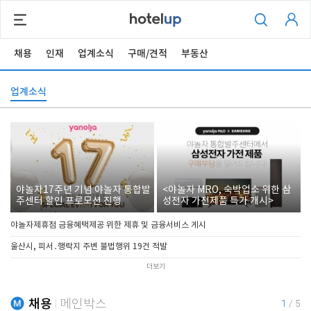
채용
인재
업계소식
구매/견적
부동산
업계소식
야놀자17주년 기념 야놀자 통합발
<야놀자 MRO, 숙박업소 위한 삼
주센터 할인 프로모션 진행
성전자 가전제품 특가 개시>
야놀자제휴점 금융혜택제공 위한 제휴 및 금융서비스 게시
울산시, 피서․행락지 주변 불법행위 19건 적발
더보기
채용
메인박스
1
/
5