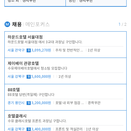
청소 외
경력무관
당번
경력무관
채용
메인포커스
1
/
2
하운드호텔 서울대점
하운드호텔 서울대점 에서 3교대 과장님 구인합니다.
서울 관악구
월
3,099,270원
주차 및 전반적인 당번업무
1년 이상
제이베이 관광호텔
수유제이베이호텔에서 청소팀 모집합니다
서울 강북구
월
5,600,000원
1년 이상
88호텔
88호텔 당번(격일제) 구인합니다
경기 용인시
월
3,200,000원
호텔 내 외부 점검 및 프런트 운영
경력무관
호텔클래시
수유 클래시호텔 프론트 과장님 구합니다.
서울 강북구
월
3,400,000원
프론트 및 객실관리
1년 이상