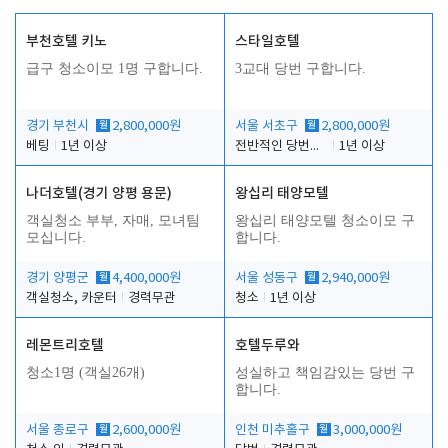
부천호텔 키노
스타일호텔
급구 청소이모 1명 구합니다.
3교대 당번 구합니다.
경기 부천시
월
2,800,000원
서울 서초구
월
2,800,000원
베팅
1년 이상
전반적인 당번업무
1년 이상
나더호텔(경기 양평 용문)
왕십리 태양모텔
객실청소 부부, 자매, 모녀팀
왕십리 태양모텔 청소이모 구
모십니다.
합니다.
경기 양평군
월
4,400,000원
서울 성동구
월
2,940,000원
객실청소, 카운터
경력무관
청소
1년 이상
레몬트리호텔
호텔두루와
청소1명 (객실26개)
성실하고 책임감있는 당번 구
합니다.
서울 종로구
월
2,600,000원
인천 미추홀구
월
3,000,000원