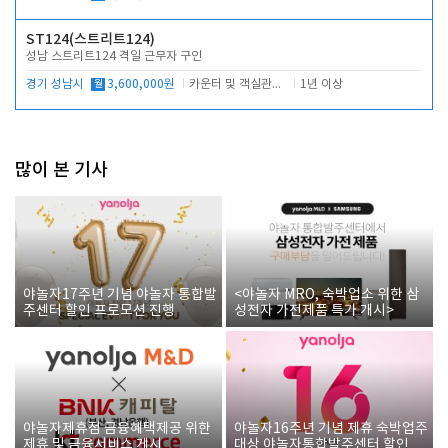
ST124(스트리트124)
성남 스트리트124 격일 근무자 구인
경기 성남시
월
3,600,000원
카운터 및 객실관리 전반
1년 이상
많이 본 기사
야놀자17주년 기념 야놀자 통합발
<야놀자 MRO, 숙박업소 위한 삼
주센터 할인 프로모션 진행
성전자 가전제품 특가 개시>
야놀자제휴점 금융혜택제공 위한
야놀자16주년 기념 제휴 숙박업주
제휴 및 금융서비스 게시
대상 야놀자통합발주센터 할인쿠