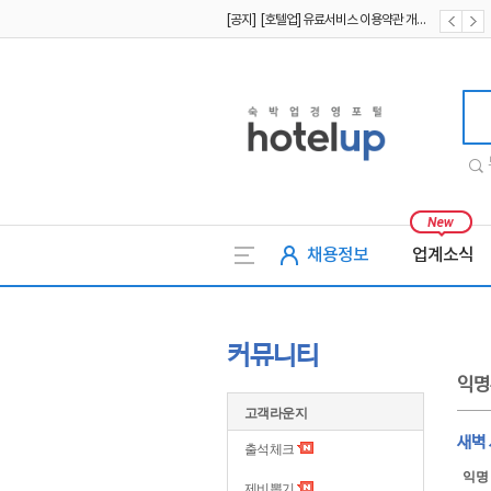
[공지] [호텔업] 유료서비스 이용약관 개정본2 (19.09.02)
[공지] [호텔업] 개인정보 처리방침 개정본2 (19.09.02)
호텔업
채용정보
업계소식
커뮤니티
익명
고객라운지
새벽
출석체크
익명
제비뽑기