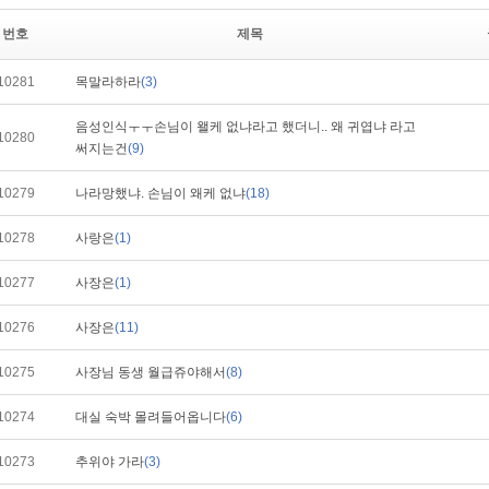
번호
제목
10281
목말라하라
(3)
음성인식ㅜㅜ손님이 왤케 없냐라고 했더니.. 왜 귀엽냐 라고
10280
써지는건
(9)
10279
나라망했냐. 손님이 왜케 없냐
(18)
10278
사랑은
(1)
10277
사장은
(1)
10276
사장은
(11)
10275
사장님 동생 월급쥬야해서
(8)
10274
대실 숙박 몰려들어옵니다
(6)
10273
추위야 가라
(3)