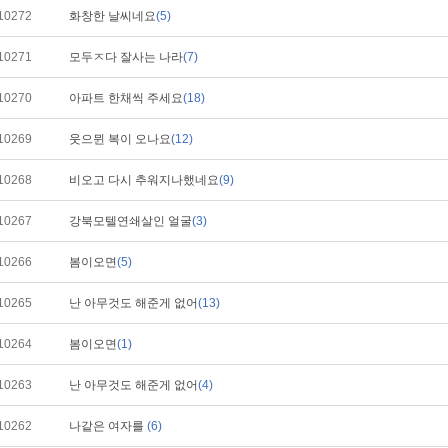
10272
화창한 날씨네요
(5)
10271
모두ㅈ다 잘사는 나라
(7)
10270
아파트 한채씩 주세요
(18)
10269
웃으뮌 복이 오나요
(12)
10268
비오고 다시 추워지나했네요
(9)
10267
강북모텔연쇄살인 얼굴
(3)
10266
봄이오면
(5)
10265
난 아무것도 해준게 없어
(13)
10264
봄이오면
(1)
10263
난 아무것도 해준게 없어
(4)
10262
나같은 여자를
(6)