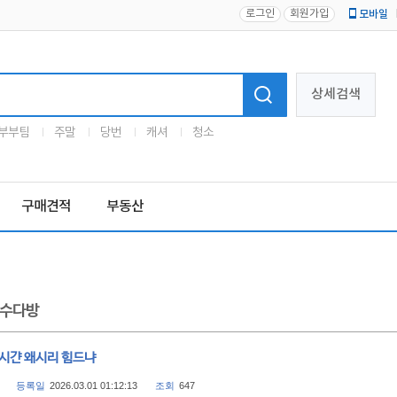
로그인
회원가입
모바일
로고
상세검색
부부팀
주말
당번
캐셔
청소
구매견적
부동산
수다방
 시갼 왜시리 힘드냐
등록일
2026.03.01 01:12:13
조회
647