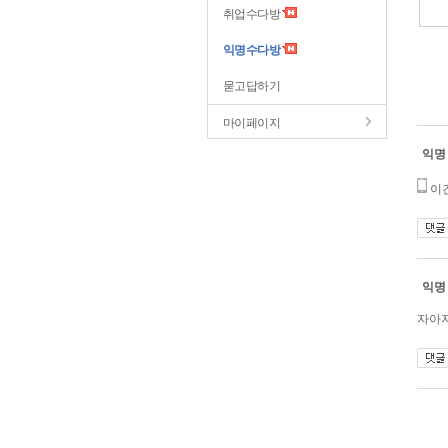
취업수다방
익명수다방
묻고답하기
마이페이지