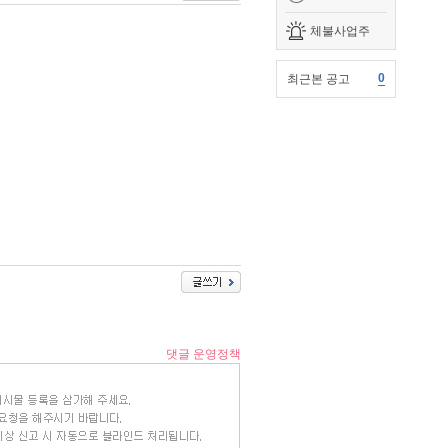
체불사업주
0
최근본 공고