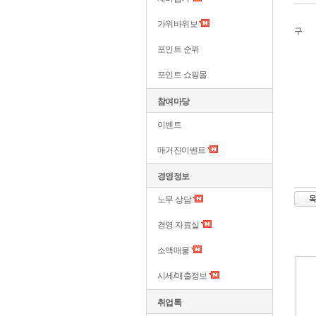
가위바위보
구
포인트 순위
포인트 쇼핑몰
참여마당
이벤트
매거진이벤트
경영정보
노무 상담
경영 자료실
소액매물
시세/매출정보
취업톡