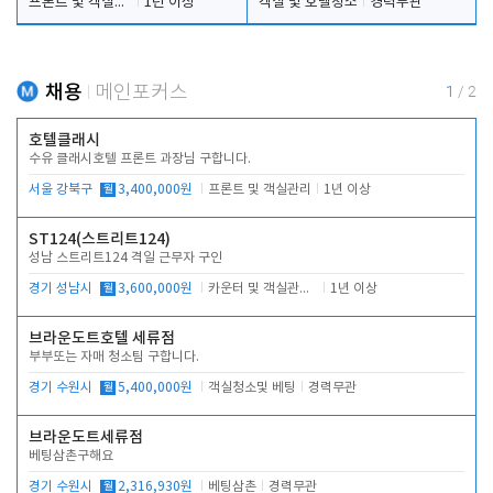
프론트 및 객실관리
1년 이상
객실 및 호텔청소
경력무관
채용
메인포커스
1
/
2
호텔클래시
수유 클래시호텔 프론트 과장님 구합니다.
서울 강북구
월
3,400,000원
프론트 및 객실관리
1년 이상
ST124(스트리트124)
성남 스트리트124 격일 근무자 구인
경기 성남시
월
3,600,000원
카운터 및 객실관리 전반
1년 이상
브라운도트호텔 세류점
부부또는 자매 청소팀 구합니다.
경기 수원시
월
5,400,000원
객실청소및 베팅
경력무관
브라운도트세류점
베팅삼촌구해요
경기 수원시
월
2,316,930원
베팅삼촌
경력무관