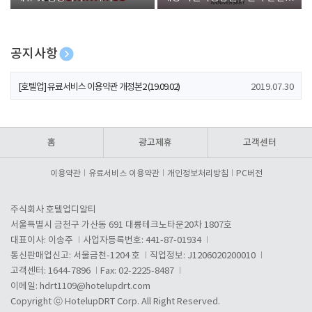
폰 증정
공지사항
[호텔업] 개인정보 처리방침 개정본1 (19.09.02)
2019.07.30
[호텔업] 유료서비스 이용약관 개정본2 (19.09.02)
2019.07.30
[호텔업] 개인정보 처리방침 개정본2 (19.09.02)
2019.07.30
홈
광고제휴
고객센터
이용약관
유료서비스 이용약관
개인정보처리방침
PC버전
주식회사 호텔업디알티
서울특별시 금천구 가산동 691 대륭테크노타운20차 1807호
대표이사: 이송주
사업자등록번호: 441-87-01934
통신판매업신고: 서울금천-1204 호
직업정보: J1206020200010
고객센터: 1644-7896
Fax: 02-2225-8487
이메일:
hdrt1109@hotelupdrt.com
Copyright ⓒ HotelupDRT Corp. All Right Reserved.