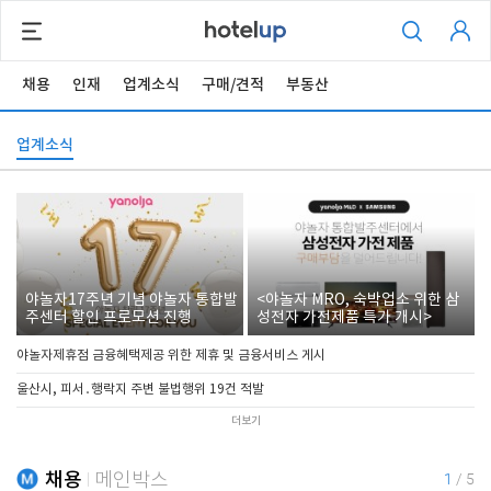
채용
인재
업계소식
구매/견적
부동산
업계소식
야놀자17주년 기념 야놀자 통합발
<야놀자 MRO, 숙박업소 위한 삼
주센터 할인 프로모션 진행
성전자 가전제품 특가 개시>
야놀자제휴점 금융혜택제공 위한 제휴 및 금융서비스 게시
울산시, 피서․행락지 주변 불법행위 19건 적발
더보기
채용
메인박스
1
/
5