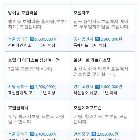
방이동 호텔라움
호텔자고
방이동 호텔라움 청소팀(부부/
신규 용인자고호텔에서 메이
자매) 모집합니다.
드 부부팀자매팀을 모십니다.
서울 송파구
월
5,600,000원
경기 용인시
월
2,800,000원
전반적인 청소 업무(객실청소.객실정리)
1년 이상
룸메이드
1년 이상
호텔 디 아티스트 성신여대점
일산대화 라트리호텔
3교대 프론트(격,비,비)
일산 대화역 라트리호텔에서
청소팀을 구인합니다.
서울 성북구
월
2,900,000원
경기 고양시
시
2,600,000원
객실판매 및 고객응대
1년 이상
객실청소,베팅 ,
1년 이하
호텔클래시
호텔에어포트준
수유 클래시호텔 프론트 과장
베팅, 청소이모, 부부팀 모집
님 구합니다.
합니다.
서울 강북구
월
3,400,000원
인천 중구
월
2,500,000원