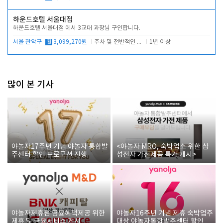
하운드호텔 서울대점
하운드호텔 서울대점 에서 3교대 과장님 구인합니다.
서울 관악구
월
3,099,270원
주차 및 전반적인 당번업무
1년 이상
많이 본 기사
야놀자17주년 기념 야놀자 통합발
<야놀자 MRO, 숙박업소 위한 삼
주센터 할인 프로모션 진행
성전자 가전제품 특가 개시>
야놀자제휴점 금융혜택제공 위한
야놀자16주년 기념 제휴 숙박업주
제휴 및 금융서비스 게시
대상 야놀자통합발주센터 할인쿠