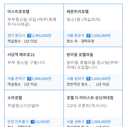
아스트로호텔
레몬트리호텔
부부청소팀 모집 (매주1회휴
청소1명 (객실26개)
무/식사제공)
경기 용인시
월
2,400,000원
서울 종로구
월
2,600,000원
객실청소
1년 이상
청소 외
경력무관
사당역 메트로21
방이동 호텔라움
부부 청소팀 구합니다
방이동 호텔라움 청소팀(부부/
자매) 모집합니다.
서울 관악구
월
5,800,000원
서울 송파구
월
5,600,000원
객실청소
1년 이상
전반적인 청소 업무(객실청소.객실정리)
1년 이상
소마호텔
호텔 디 아티스트 성신여대점
주말청소이모알바
3교대 프론트(격,비,비)
인천 미추홀구
시
10,030원
서울 성북구
월
2,900,000원