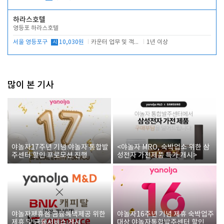
하라스호텔
영등포 하라스호텔
서울 영등포구
시
10,030원
카운터 업무 및 객실관리(청소상태 확인, 객실판매)
1년 이상
많이 본 기사
야놀자17주년 기념 야놀자 통합발
<야놀자 MRO, 숙박업소 위한 삼
주센터 할인 프로모션 진행
성전자 가전제품 특가 개시>
야놀자제휴점 금융혜택제공 위한
야놀자16주년 기념 제휴 숙박업주
제휴 및 금융서비스 게시
대상 야놀자통합발주센터 할인쿠