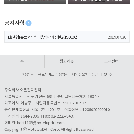
폰 증정
공지사항
[호텔업] 개인정보 처리방침 개정본1 (19.09.02)
2019.07.30
[호텔업] 유료서비스 이용약관 개정본2 (19.09.02)
2019.07.30
[호텔업] 개인정보 처리방침 개정본2 (19.09.02)
2019.07.30
홈
광고제휴
고객센터
이용약관
유료서비스 이용약관
개인정보처리방침
PC버전
주식회사 호텔업디알티
서울특별시 금천구 가산동 691 대륭테크노타운20차 1807호
대표이사: 이송주
사업자등록번호: 441-87-01934
통신판매업신고: 서울금천-1204 호
직업정보: J1206020200010
고객센터: 1644-7896
Fax: 02-2225-8487
이메일:
hdrt1109@hotelupdrt.com
Copyright ⓒ HotelupDRT Corp. All Right Reserved.