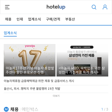
채용
인재
업계소식
구매/견적
부동산
업계소식
야놀자17주년 기념 야놀자 통합발
<야놀자 MRO, 숙박업소 위한 삼
주센터 할인 프로모션 진행
성전자 가전제품 특가 개시>
야놀자제휴점 금융혜택제공 위한 제휴 및 금융서비스 게시
울산시, 피서․행락지 주변 불법행위 19건 적발
더보기
채용
메인박스
1
/
3