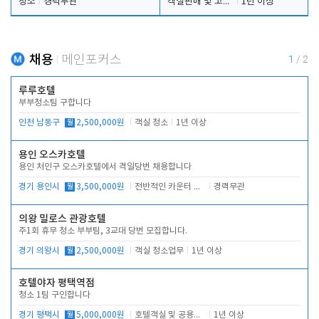
청소
경력무관
객실판매 및 고객응대
1년 이상
채용
메인포커스
1
/
2
루루호텔
부부청소팀 구합니다
인천 남동구
월
2,500,000원
객실 청소
1년 이상
용인 오스카호텔
용인 처인구 오스카호텔에서 격일당번 채용합니다
경기 용인시
월
3,500,000원
전반적인 카운터 업무
경력무관
의왕 밀로스 관광호텔
주1회 휴무 청소 부부팀, 3교대 당번 모집합니다.
경기 의왕시
월
2,500,000원
객실 청소업무
1년 이상
호텔야자 평택역점
청소 1팀 구인합니다
경기 평택시
월
5,000,000원
호텔객실 및 공용시설 청소 관리
1년 이상