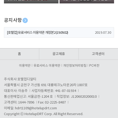
폰 증정
공지사항
[호텔업] 개인정보 처리방침 개정본1 (19.09.02)
2019.07.30
[호텔업] 유료서비스 이용약관 개정본2 (19.09.02)
2019.07.30
[호텔업] 개인정보 처리방침 개정본2 (19.09.02)
2019.07.30
홈
광고제휴
고객센터
이용약관
유료서비스 이용약관
개인정보처리방침
PC버전
주식회사 호텔업디알티
서울특별시 금천구 가산동 691 대륭테크노타운20차 1807호
대표이사: 이송주
사업자등록번호: 441-87-01934
통신판매업신고: 서울금천-1204 호
직업정보: J1206020200010
고객센터: 1644-7896
Fax: 02-2225-8487
이메일:
hdrt1109@hotelupdrt.com
Copyright ⓒ HotelupDRT Corp. All Right Reserved.