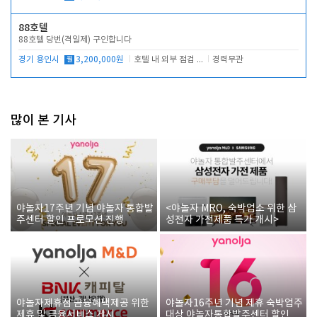
88호텔
88호텔 당번(격일제) 구인합니다
경기 용인시
월
3,200,000원
호텔 내 외부 점검 및 프런트 운영
경력무관
많이 본 기사
야놀자17주년 기념 야놀자 통합발
<야놀자 MRO, 숙박업소 위한 삼
주센터 할인 프로모션 진행
성전자 가전제품 특가 개시>
야놀자제휴점 금융혜택제공 위한
야놀자16주년 기념 제휴 숙박업주
제휴 및 금융서비스 게시
대상 야놀자통합발주센터 할인쿠