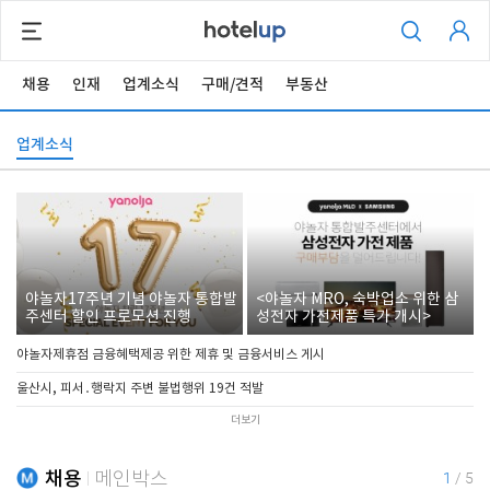
채용
인재
업계소식
구매/견적
부동산
업계소식
야놀자17주년 기념 야놀자 통합발
<야놀자 MRO, 숙박업소 위한 삼
주센터 할인 프로모션 진행
성전자 가전제품 특가 개시>
야놀자제휴점 금융혜택제공 위한 제휴 및 금융서비스 게시
울산시, 피서․행락지 주변 불법행위 19건 적발
더보기
채용
메인박스
1
/
5