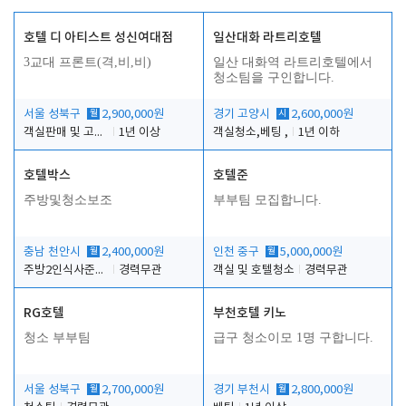
호텔 디 아티스트 성신여대점
일산대화 라트리호텔
3교대 프론트(격,비,비)
일산 대화역 라트리호텔에서
청소팀을 구인합니다.
서울 성북구
월
2,900,000원
경기 고양시
시
2,600,000원
객실판매 및 고객응대
1년 이상
객실청소,베팅 ,
1년 이하
호텔박스
호텔준
주방및청소보조
부부팀 모집합니다.
충남 천안시
월
2,400,000원
인천 중구
월
5,000,000원
주방2인식사준비및청소린렌보조
경력무관
객실 및 호텔청소
경력무관
RG호텔
부천호텔 키노
청소 부부팀
급구 청소이모 1명 구합니다.
서울 성북구
월
2,700,000원
경기 부천시
월
2,800,000원