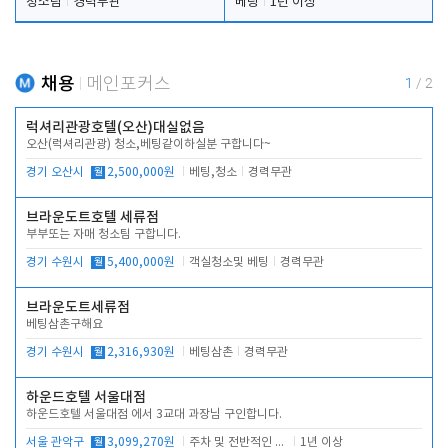
청소팀
경력무관
베팅
1년 이상
채용
메인포커스
1
/
2
럭셔리관광호텔(오산)대실없음
오산(럭셔리관광) 청소,베팅같이하실분 구합니다~
경기 오산시
월
2,500,000원
베팅,청소
경력무관
브라운도트호텔 세류점
부부또는 자매 청소팀 구합니다.
경기 수원시
월
5,400,000원
객실청소및 베팅
경력무관
브라운도트세류점
베팅삼촌구해요
경기 수원시
월
2,316,930원
베팅삼촌
경력무관
하운드호텔 서울대점
하운드호텔 서울대점 에서 3교대 과장님 구인합니다.
서울 관악구
월
3,099,270원
주차 및 전반적인 당번업무
1년 이상