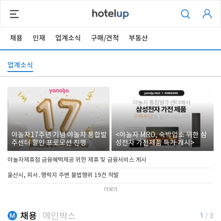
채용
인재
업계소식
구매/견적
부동산
업계소식
야놀자17주년 기념 야놀자 통합발
<야놀자 MRO, 숙박업소 위한 삼
주센터 할인 프로모션 진행
성전자 가전제품 특가 개시>
야놀자제휴점 금융혜택제공 위한 제휴 및 금융서비스 게시
울산시, 피서․행락지 주변 불법행위 19건 적발
더보기
채용
메인박스
1
/
3