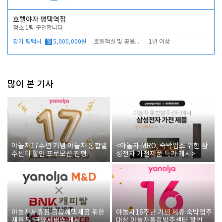
호텔야자 평택역점
청소 1팀 구인합니다
경기 평택시
월
5,000,000원
호텔객실 및 공용시설 청소 관리
1년 이상
많이 본 기사
야놀자17주년 기념 야놀자 통합발
<야놀자 MRO, 숙박업소 위한 삼
주센터 할인 프로모션 진행
성전자 가전제품 특가 개시>
야놀자제휴점 금융혜택제공 위한
야놀자16주년 기념 제휴 숙박업주
제휴 및 금융서비스 게시
대상 야놀자통합발주센터 할인쿠