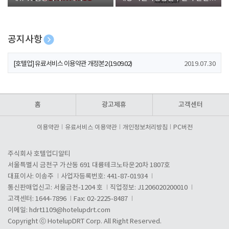
폰 증정
공지사항
[호텔업] 개인정보 처리방침 개정본1 (19.09.02)
2019.07.30
[호텔업] 유료서비스 이용약관 개정본2 (19.09.02)
2019.07.30
[호텔업] 개인정보 처리방침 개정본2 (19.09.02)
2019.07.30
홈
광고제휴
고객센터
이용약관
유료서비스 이용약관
개인정보처리방침
PC버전
주식회사 호텔업디알티
서울특별시 금천구 가산동 691 대륭테크노타운20차 1807호
대표이사: 이송주
사업자등록번호: 441-87-01934
통신판매업신고: 서울금천-1204 호
직업정보: J1206020200010
고객센터: 1644-7896
Fax: 02-2225-8487
이메일:
hdrt1109@hotelupdrt.com
Copyright ⓒ HotelupDRT Corp. All Right Reserved.