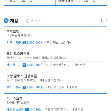
객실청소
1년 이상
전반적인 청소 업무(객실청소.객실정리)
1년 이상
채용
메인포커스
1
/
1
루루호텔
부부청소팀 구합니다
인천 남동구
월
2,500,000원
객실 청소
1년 이상
용인 오스카호텔
용인 처인구 오스카호텔에서 격일당번 채용합니다
경기 용인시
월
3,500,000원
전반적인 카운터 업무
경력무관
의왕 밀로스 관광호텔
주1회 휴무 청소 부부팀, 3교대 당번 모집합니다.
경기 의왕시
월
2,500,000원
객실 청소업무
1년 이상
하라스호텔
영등포 하라스호텔
서울 영등포구
시
10,030원
카운터 업무 및 객실관리(청소상태 확인, 객실판매)
1년 이상