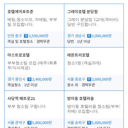
호텔에어포트준
그레이호텔 분당점
베팅,청소이모, 자매팀, 부부
그레이 분당점 3교대(격비비)
팀 모집합니다.
당번 구인합니다.
인천 중구
월
2,500,000원
경기 성남시
월
3,000,000원
객실 및 호텔청소
경력무관
당번
1년 이상
아스트로호텔
레몬트리호텔
부부청소팀 모집 (매주1회휴
청소1명 (객실26개)
무/식사제공)
경기 용인시
월
2,400,000원
서울 종로구
월
2,600,000원
객실청소
1년 이상
청소 외
경력무관
사당역 메트로21
방이동 호텔라움
부부 청소팀 구합니다
방이동 호텔라움 청소팀(부부/
자매) 모집합니다.
서울 관악구
월
5,800,000원
서울 송파구
월
5,600,000원