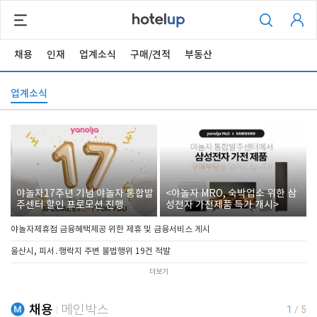
채용
인재
업계소식
구매/견적
부동산
업계소식
야놀자17주년 기념 야놀자 통합발
<야놀자 MRO, 숙박업소 위한 삼
주센터 할인 프로모션 진행
성전자 가전제품 특가 개시>
야놀자제휴점 금융혜택제공 위한 제휴 및 금융서비스 게시
울산시, 피서․행락지 주변 불법행위 19건 적발
더보기
채용
메인박스
1
/
5