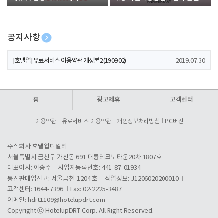
폰 증정
공지사항
[호텔업] 개인정보 처리방침 개정본1 (19.09.02)
2019.07.30
[호텔업] 유료서비스 이용약관 개정본2 (19.09.02)
2019.07.30
[호텔업] 개인정보 처리방침 개정본2 (19.09.02)
2019.07.30
홈
광고제휴
고객센터
이용약관
유료서비스 이용약관
개인정보처리방침
PC버전
주식회사 호텔업디알티
서울특별시 금천구 가산동 691 대륭테크노타운20차 1807호
대표이사: 이송주
사업자등록번호: 441-87-01934
통신판매업신고: 서울금천-1204 호
직업정보: J1206020200010
고객센터: 1644-7896
Fax: 02-2225-8487
이메일:
hdrt1109@hotelupdrt.com
Copyright ⓒ HotelupDRT Corp. All Right Reserved.