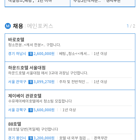
객실청소,베팅 ,
1년 이하
주방2인식사준비및청소린렌보조
경력무관
채용
메인포커스
1
/
2
바로호텔
청소한분..<캐셔 한분>.. 구합니다.
경기 하남시
월
2,600,000원
베팅.,청소<<캐셔 모셔봅니다.
1년 이상
하운드호텔 서울대점
하운드호텔 서울대점 에서 3교대 과장님 구인합니다.
서울 관악구
월
3,099,270원
주차 및 전반적인 당번업무
1년 이상
제이베이 관광호텔
수유제이베이호텔에서 청소팀 모집합니다
서울 강북구
월
5,600,000원
1년 이상
88호텔
88호텔 당번(격일제) 구인합니다
경기 용인시
월
3,200,000원
호텔 내 외부 점검 및 프런트 운영
경력무관