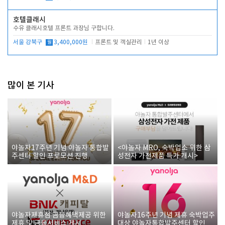
호텔클래시
수유 클래시호텔 프론트 과장님 구합니다.
서울 강북구
월
3,400,000원
프론트 및 객실관리
1년 이상
많이 본 기사
야놀자17주년 기념 야놀자 통합발
<야놀자 MRO, 숙박업소 위한 삼
주센터 할인 프로모션 진행
성전자 가전제품 특가 개시>
야놀자제휴점 금융혜택제공 위한
야놀자16주년 기념 제휴 숙박업주
제휴 및 금융서비스 게시
대상 야놀자통합발주센터 할인쿠