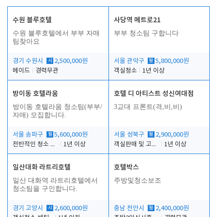
수원 블루호텔
사당역 메트로21
수원 블루호텔에서 부부 자매
부부 청소팀 구합니다
팀찾아요
경기 수원시
시
2,500,000원
서울 관악구
월
5,800,000원
메이드
경력무관
객실청소
1년 이상
방이동 호텔라움
호텔 디 아티스트 성신여대점
방이동 호텔라움 청소팀(부부/
3교대 프론트(격,비,비)
자매) 모집합니다.
서울 송파구
월
5,600,000원
서울 성북구
월
2,900,000원
전반적인 청소 업무(객실청소.객실정리)
1년 이상
객실판매 및 고객응대
1년 이상
일산대화 라트리호텔
호텔박스
일산 대화역 라트리호텔에서
주방및청소보조
청소팀을 구인합니다.
경기 고양시
시
2,600,000원
충남 천안시
월
2,400,000원