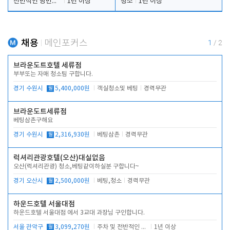
전반적인 당번업무
1년 이상
청소
1년 이상
채용
메인포커스
1
/
2
브라운도트호텔 세류점
부부또는 자매 청소팀 구합니다.
경기 수원시
월
5,400,000원
객실청소및 베팅
경력무관
브라운도트세류점
베팅삼촌구해요
경기 수원시
월
2,316,930원
베팅삼촌
경력무관
럭셔리관광호텔(오산)대실없음
오산(럭셔리관광) 청소,베팅같이하실분 구합니다~
경기 오산시
월
2,500,000원
베팅,청소
경력무관
하운드호텔 서울대점
하운드호텔 서울대점 에서 3교대 과장님 구인합니다.
서울 관악구
월
3,099,270원
주차 및 전반적인 당번업무
1년 이상