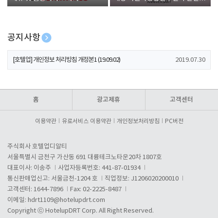
폰 증정
공지사항
[호텔업] 개인정보 처리방침 개정본2 (19.09.02)
2019.07.30
[호텔업] 개인정보 처리방침 개정본1 (19.09.02)
2019.07.30
[호텔업] 유료서비스 이용약관 개정본2 (19.09.02)
2019.07.30
홈
광고제휴
고객센터
이용약관
유료서비스 이용약관
개인정보처리방침
PC버전
주식회사 호텔업디알티
서울특별시 금천구 가산동 691 대륭테크노타운20차 1807호
대표이사: 이송주
사업자등록번호: 441-87-01934
통신판매업신고: 서울금천-1204 호
직업정보: J1206020200010
고객센터: 1644-7896
Fax: 02-2225-8487
이메일:
hdrt1109@hotelupdrt.com
Copyright ⓒ HotelupDRT Corp. All Right Reserved.