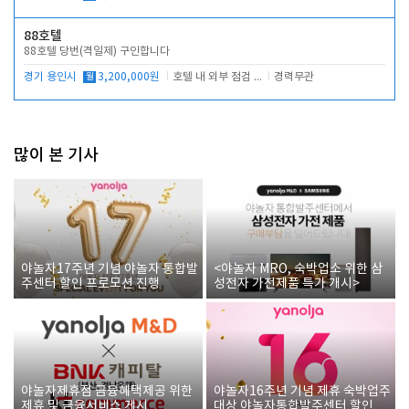
88호텔
88호텔 당번(격일제) 구인합니다
경기 용인시
월
3,200,000원
호텔 내 외부 점검 및 프런트 운영
경력무관
많이 본 기사
야놀자17주년 기념 야놀자 통합발
<야놀자 MRO, 숙박업소 위한 삼
주센터 할인 프로모션 진행
성전자 가전제품 특가 개시>
야놀자제휴점 금융혜택제공 위한
야놀자16주년 기념 제휴 숙박업주
제휴 및 금융서비스 게시
대상 야놀자통합발주센터 할인쿠