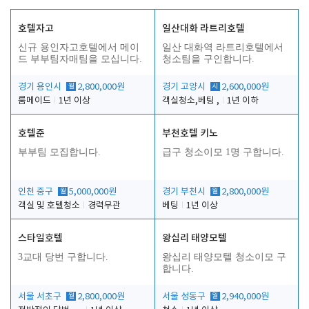
호텔자고
일산대화 라트리호텔
신규 용인자고호텔에서 메이
일산 대화역 라트리호텔에서
드 부부팀자매팀을 모십니다.
청소팀을 구인합니다.
경기 용인시
월
2,800,000원
경기 고양시
시
2,600,000원
룸메이드
1년 이상
객실청소,베팅 ,
1년 이하
호텔준
부천호텔 키노
부부팀 모집합니다.
급구 청소이모 1명 구합니다.
인천 중구
월
5,000,000원
경기 부천시
월
2,800,000원
객실 및 호텔청소
경력무관
베팅
1년 이상
스타일호텔
왕십리 태양모텔
3교대 당번 구합니다.
왕십리 태양모텔 청소이모 구
합니다.
서울 서초구
월
2,800,000원
서울 성동구
월
2,940,000원