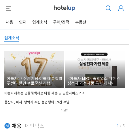
채용
인재
업계소식
구매/견적
부동산
업계소식
야놀자17주년 기념 야놀자 통합발
<야놀자 MRO, 숙박업소 위한 삼
주센터 할인 프로모션 진행
성전자 가전제품 특가 개시>
야놀자제휴점 금융혜택제공 위한 제휴 및 금융서비스 게시
울산시, 피서․행락지 주변 불법행위 19건 적발
더보기
채용
메인박스
1
/
5