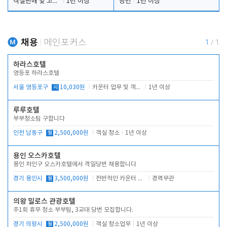
객실판매 및 고객응대
1년 이상
당번
1년 이상
채용
메인포커스
1
/
1
하라스호텔
영등포 하라스호텔
서울 영등포구
시
10,030원
카운터 업무 및 객실관리(청소상태 확인, 객실판매)
1년 이상
루루호텔
부부청소팀 구합니다
인천 남동구
월
2,500,000원
객실 청소
1년 이상
용인 오스카호텔
용인 처인구 오스카호텔에서 격일당번 채용합니다
경기 용인시
월
3,500,000원
전반적인 카운터 업무
경력무관
의왕 밀로스 관광호텔
주1회 휴무 청소 부부팀, 3교대 당번 모집합니다.
경기 의왕시
월
2,500,000원
객실 청소업무
1년 이상