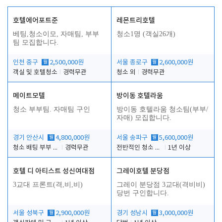
호텔에어포트준
레몬트리호텔
베팅,청소이모, 자매팀, 부부
청소1명 (객실26개)
팀 모집합니다.
인천 중구
월
2,500,000원
서울 종로구
월
2,600,000원
객실 및 호텔청소
경력무관
청소 외
경력무관
메이트모텔
방이동 호텔라움
청소 부부팀. 자매팀 구인
방이동 호텔라움 청소팀(부부/
자매) 모집합니다.
경기 안산시
월
4,800,000원
서울 송파구
월
5,600,000원
청소 배팅 부부 구합니다
경력무관
전반적인 청소 업무(객실청소.객실정리)
1년 이상
호텔 디 아티스트 성신여대점
그레이호텔 분당점
3교대 프론트(격,비,비)
그레이 분당점 3교대(격비비)
당번 구인합니다.
서울 성북구
월
2,900,000원
경기 성남시
월
3,000,000원