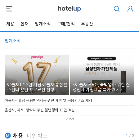
채용
인재
업계소식
구매/견적
부동산
업계소식
야놀자17주년 기념 야놀자 통합발
<야놀자 MRO, 숙박업소 위한 삼
주센터 할인 프로모션 진행
성전자 가전제품 특가 개시>
야놀자제휴점 금융혜택제공 위한 제휴 및 금융서비스 게시
울산시, 피서․행락지 주변 불법행위 19건 적발
더보기
채용
메인박스
1
/
3