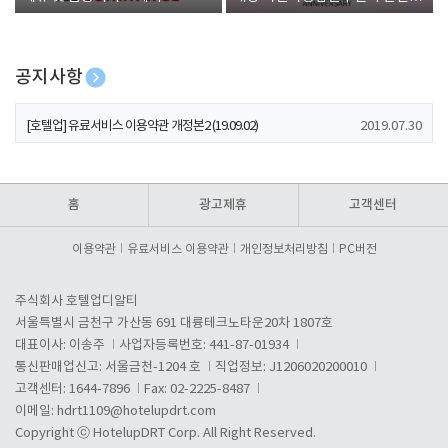
폰 증정
공지사항
[호텔업] 개인정보 처리방침 개정본1 (19.09.02)
2019.07.30
[호텔업] 유료서비스 이용약관 개정본2 (19.09.02)
2019.07.30
[호텔업] 개인정보 처리방침 개정본2 (19.09.02)
2019.07.30
홈
광고제휴
고객센터
이용약관
유료서비스 이용약관
개인정보처리방침
PC버전
주식회사 호텔업디알티
서울특별시 금천구 가산동 691 대륭테크노타운20차 1807호
대표이사: 이송주
사업자등록번호: 441-87-01934
통신판매업신고: 서울금천-1204 호
직업정보: J1206020200010
고객센터: 1644-7896
Fax: 02-2225-8487
이메일:
hdrt1109@hotelupdrt.com
Copyright ⓒ HotelupDRT Corp. All Right Reserved.