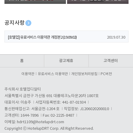
폰 증정
공지사항
[호텔업] 개인정보 처리방침 개정본1 (19.09.02)
2019.07.30
[호텔업] 유료서비스 이용약관 개정본2 (19.09.02)
2019.07.30
[호텔업] 개인정보 처리방침 개정본2 (19.09.02)
2019.07.30
홈
광고제휴
고객센터
이용약관
유료서비스 이용약관
개인정보처리방침
PC버전
주식회사 호텔업디알티
서울특별시 금천구 가산동 691 대륭테크노타운20차 1807호
대표이사: 이송주
사업자등록번호: 441-87-01934
통신판매업신고: 서울금천-1204 호
직업정보: J1206020200010
고객센터: 1644-7896
Fax: 02-2225-8487
이메일:
hdrt1109@hotelupdrt.com
Copyright ⓒ HotelupDRT Corp. All Right Reserved.