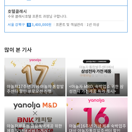
호텔클래시
수유 클래시호텔 프론트 과장님 구합니다.
서울 강북구
월
3,400,000원
프론트 및 객실관리
1년 이상
많이 본 기사
야놀자17주년 기념 야놀자 통합발
<야놀자 MRO, 숙박업소 위한 삼
주센터 할인 프로모션 진행
성전자 가전제품 특가 개시>
야놀자제휴점 금융혜택제공 위한
야놀자16주년 기념 제휴 숙박업주
제휴 및 금융서비스 게시
대상 야놀자통합발주센터 할인쿠