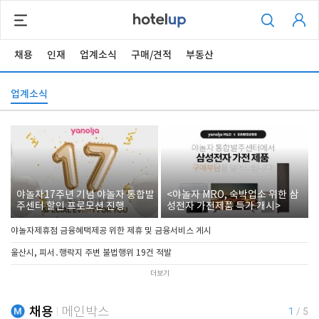
채용
인재
업계소식
구매/견적
부동산
업계소식
야놀자17주년 기념 야놀자 통합발
<야놀자 MRO, 숙박업소 위한 삼
주센터 할인 프로모션 진행
성전자 가전제품 특가 개시>
야놀자제휴점 금융혜택제공 위한 제휴 및 금융서비스 게시
울산시, 피서․행락지 주변 불법행위 19건 적발
더보기
채용
메인박스
1
/
5