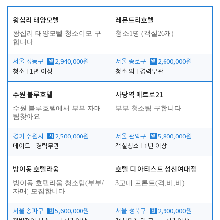
왕십리 태양모텔
레몬트리호텔
왕십리 태양모텔 청소이모 구
청소1명 (객실26개)
합니다.
서울 성동구
월
2,940,000원
서울 종로구
월
2,600,000원
청소
1년 이상
청소 외
경력무관
수원 블루호텔
사당역 메트로21
수원 블루호텔에서 부부 자매
부부 청소팀 구합니다
팀찾아요
경기 수원시
시
2,500,000원
서울 관악구
월
5,800,000원
메이드
경력무관
객실청소
1년 이상
방이동 호텔라움
호텔 디 아티스트 성신여대점
방이동 호텔라움 청소팀(부부/
3교대 프론트(격,비,비)
자매) 모집합니다.
서울 송파구
월
5,600,000원
서울 성북구
월
2,900,000원