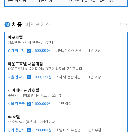
전반적인 청소 업무(객실청소.객실정리)
1년 이상
객실판매 및 고객응대
1년 이상
채용
메인포커스
1
/
2
바로호텔
청소한분..<캐셔 한분>.. 구합니다.
경기 하남시
월
2,600,000원
베팅.,청소<<캐셔 모셔봅니다.
1년 이상
하운드호텔 서울대점
하운드호텔 서울대점 에서 3교대 과장님 구인합니다.
서울 관악구
월
3,099,270원
주차 및 전반적인 당번업무
1년 이상
제이베이 관광호텔
수유제이베이호텔에서 청소팀 모집합니다
서울 강북구
월
5,600,000원
1년 이상
88호텔
88호텔 당번(격일제) 구인합니다
경기 용인시
월
3,200,000원
호텔 내 외부 점검 및 프런트 운영
경력무관