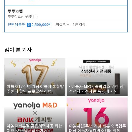
루루호텔
부부청소팀 구합니다
인천 남동구
월
2,500,000원
객실 청소
1년 이상
많이 본 기사
야놀자17주년 기념 야놀자 통합발
<야놀자 MRO, 숙박업소 위한 삼
주센터 할인 프로모션 진행
성전자 가전제품 특가 개시>
야놀자제휴점 금융혜택제공 위한
야놀자16주년 기념 제휴 숙박업주
제휴 및 금융서비스 게시
대상 야놀자통합발주센터 할인쿠