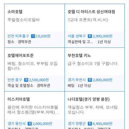
소마호텔
호텔 디 아티스트 성신여대점
주말청소이모알바
3교대 프론트(격,비,비)
인천 미추홀구
시
10,030원
서울 성북구
월
2,900,000원
청소
경력무관
객실판매 및 고객응대
1년 이상
호텔에어포트준
부천호텔 키노
베팅, 청소이모, 부부팀 모집
급구 청소이모 1명 구합니다.
합니다.
인천 중구
월
2,500,000원
경기 부천시
월
2,800,000원
객실 및 호텔청소
경력무관
베팅
1년 이상
이스키아호텔
나더호텔(경기 양평 용문)
용인에 위치한 이스키아호텔
객실청소 부부, 자매, 모녀팀
에서 청소원2명(부부,자매)을
모십니다.
모집합니다..
경기 용인시
월
2,600,000원
경기 양평군
월
4,400,000원