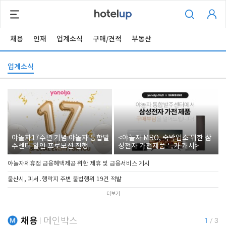
채용
인재
업계소식
구매/견적
부동산
업계소식
야놀자17주년 기념 야놀자 통합발
<야놀자 MRO, 숙박업소 위한 삼
주센터 할인 프로모션 진행
성전자 가전제품 특가 개시>
야놀자제휴점 금융혜택제공 위한 제휴 및 금융서비스 게시
울산시, 피서․행락지 주변 불법행위 19건 적발
더보기
채용
메인박스
1
/
3