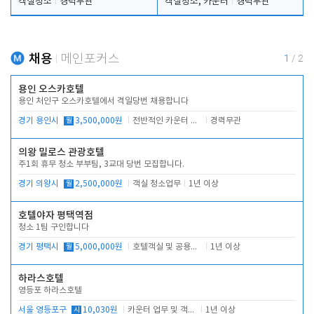
객실청소
경력무관
객실청소, 카운터
경력무관
채용
메인포커스
1
/
2
용인 오스카호텔
용인 처인구 오스카호텔에서 격일당번 채용합니다
경기 용인시
월
3,500,000원
전반적인 카운터 업무
경력무관
의왕 밀로스 관광호텔
주1회 휴무 청소 부부팀, 3교대 당번 모집합니다.
경기 의왕시
월
2,500,000원
객실 청소업무
1년 이상
호텔야자 평택역점
청소 1팀 구인합니다
경기 평택시
월
5,000,000원
호텔객실 및 공용시설 청소 관리
1년 이상
하라스호텔
영등포 하라스호텔
서울 영등포구
시
10,030원
카운터 업무 및 객실관리(청소상태 확인, 객실판매)
1년 이상