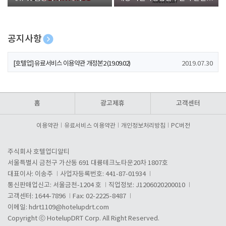
폰 증정
공지사항
[호텔업] 개인정보 처리방침 개정본1 (19.09.02)
2019.07.30
[호텔업] 유료서비스 이용약관 개정본2 (19.09.02)
2019.07.30
[호텔업] 개인정보 처리방침 개정본2 (19.09.02)
2019.07.30
홈
광고제휴
고객센터
이용약관
유료서비스 이용약관
개인정보처리방침
PC버전
주식회사 호텔업디알티
서울특별시 금천구 가산동 691 대륭테크노타운20차 1807호
대표이사: 이송주
사업자등록번호: 441-87-01934
통신판매업신고: 서울금천-1204 호
직업정보: J1206020200010
고객센터: 1644-7896
Fax: 02-2225-8487
이메일:
hdrt1109@hotelupdrt.com
Copyright ⓒ HotelupDRT Corp. All Right Reserved.