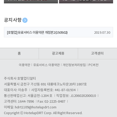
폰 증정
공지사항
[호텔업] 개인정보 처리방침 개정본1 (19.09.02)
2019.07.30
[호텔업] 유료서비스 이용약관 개정본2 (19.09.02)
2019.07.30
[호텔업] 개인정보 처리방침 개정본2 (19.09.02)
2019.07.30
홈
광고제휴
고객센터
이용약관
유료서비스 이용약관
개인정보처리방침
PC버전
주식회사 호텔업디알티
서울특별시 금천구 가산동 691 대륭테크노타운20차 1807호
대표이사: 이송주
사업자등록번호: 441-87-01934
통신판매업신고: 서울금천-1204 호
직업정보: J1206020200010
고객센터: 1644-7896
Fax: 02-2225-8487
이메일:
hdrt1109@hotelupdrt.com
Copyright ⓒ HotelupDRT Corp. All Right Reserved.