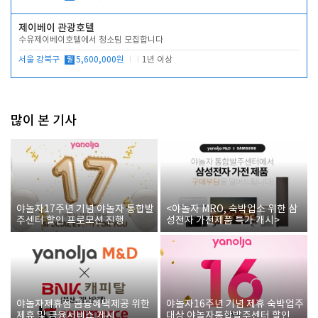
제이베이 관광호텔
수유제이베이호텔에서 청소팀 모집합니다
서울 강북구
월
5,600,000원
1년 이상
많이 본 기사
야놀자17주년 기념 야놀자 통합발
<야놀자 MRO, 숙박업소 위한 삼
주센터 할인 프로모션 진행
성전자 가전제품 특가 개시>
야놀자제휴점 금융혜택제공 위한
야놀자16주년 기념 제휴 숙박업주
제휴 및 금융서비스 게시
대상 야놀자통합발주센터 할인쿠