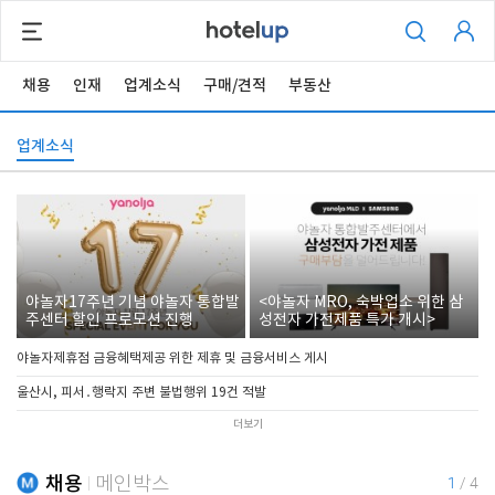
채용
인재
업계소식
구매/견적
부동산
업계소식
야놀자17주년 기념 야놀자 통합발
<야놀자 MRO, 숙박업소 위한 삼
주센터 할인 프로모션 진행
성전자 가전제품 특가 개시>
야놀자제휴점 금융혜택제공 위한 제휴 및 금융서비스 게시
울산시, 피서․행락지 주변 불법행위 19건 적발
더보기
채용
메인박스
1
/
4