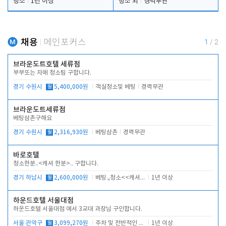
청소
1년 이상
청소 외
경력무관
채용
메인포커스
1
/
2
브라운도트호텔 세류점
부부또는 자매 청소팀 구합니다.
경기 수원시
월
5,400,000원
객실청소및 베팅
경력무관
브라운도트세류점
베팅삼촌구해요
경기 수원시
월
2,316,930원
베팅삼촌
경력무관
바로호텔
청소한분..<캐셔 한분>.. 구합니다.
경기 하남시
월
2,600,000원
베팅.,청소<<캐셔 모셔봅니다.
1년 이상
하운드호텔 서울대점
하운드호텔 서울대점 에서 3교대 과장님 구인합니다.
서울 관악구
월
3,099,270원
주차 및 전반적인 당번업무
1년 이상