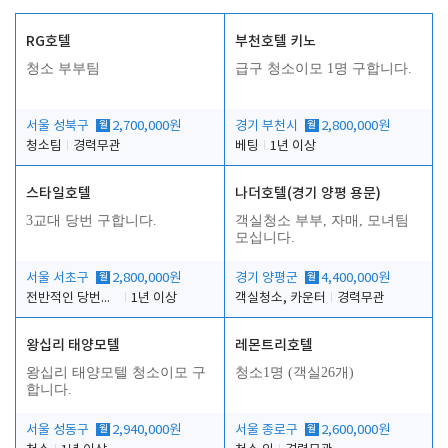
RG호텔
부천호텔 키노
청소 부부팀
급구 청소이모 1명 구합니다.
서울 성북구
월
2,700,000원
경기 부천시
월
2,800,000원
청소팀
경력무관
베팅
1년 이상
스타일호텔
나더호텔(경기 양평 용문)
3교대 당번 구합니다.
객실청소 부부, 자매, 모녀팀
모십니다.
서울 서초구
월
2,800,000원
경기 양평군
월
4,400,000원
전반적인 당번업무
1년 이상
객실청소, 카운터
경력무관
왕십리 태양모텔
레몬트리호텔
왕십리 태양모텔 청소이모 구
청소1명 (객실26개)
합니다.
서울 성동구
월
2,940,000원
서울 종로구
월
2,600,000원