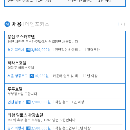
전반적인 청소 업무(객실청소.객실정리)
1년 이상
전반적인 프론트 당번업무
1년 이상
채용
메인포커스
1
/
1
용인 오스카호텔
용인 처인구 오스카호텔에서 격일당번 채용합니다
경기 용인시
월
3,500,000원
전반적인 카운터 업무
경력무관
하라스호텔
영등포 하라스호텔
서울 영등포구
시
10,030원
카운터 업무 및 객실관리(청소상태 확인, 객실판매)
1년 이상
루루호텔
부부청소팀 구합니다
인천 남동구
월
2,500,000원
객실 청소
1년 이상
의왕 밀로스 관광호텔
주1회 휴무 청소 부부팀, 3교대 당번 모집합니다.
경기 의왕시
월
2,500,000원
객실 청소업무
1년 이상