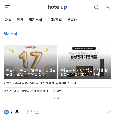
채용
인재
업계소식
구매/견적
부동산
업계소식
야놀자17주년 기념 야놀자 통합발
<야놀자 MRO, 숙박업소 위한 삼
주센터 할인 프로모션 진행
성전자 가전제품 특가 개시>
야놀자제휴점 금융혜택제공 위한 제휴 및 금융서비스 게시
울산시, 피서․행락지 주변 불법행위 19건 적발
더보기
채용
메인박스
1
/
3