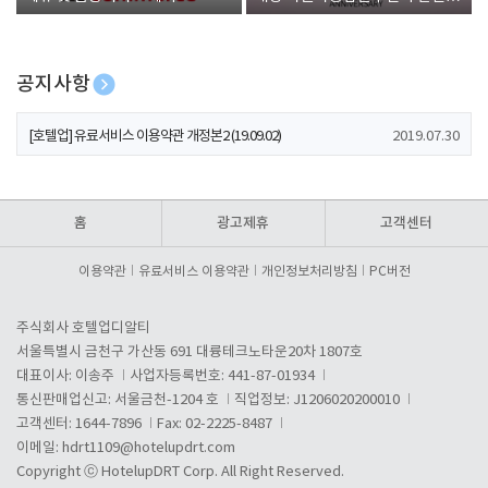
폰 증정
공지사항
[호텔업] 개인정보 처리방침 개정본1 (19.09.02)
2019.07.30
[호텔업] 유료서비스 이용약관 개정본2 (19.09.02)
2019.07.30
[호텔업] 개인정보 처리방침 개정본2 (19.09.02)
2019.07.30
홈
광고제휴
고객센터
이용약관
유료서비스 이용약관
개인정보처리방침
PC버전
주식회사 호텔업디알티
서울특별시 금천구 가산동 691 대륭테크노타운20차 1807호
대표이사: 이송주
사업자등록번호: 441-87-01934
통신판매업신고: 서울금천-1204 호
직업정보: J1206020200010
고객센터: 1644-7896
Fax: 02-2225-8487
이메일:
hdrt1109@hotelupdrt.com
Copyright ⓒ HotelupDRT Corp. All Right Reserved.