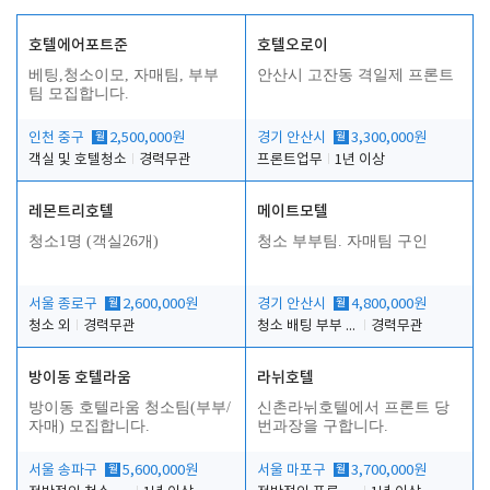
호텔에어포트준
호텔오로이
베팅,청소이모, 자매팀, 부부
안산시 고잔동 격일제 프론트
팀 모집합니다.
인천 중구
월
2,500,000원
경기 안산시
월
3,300,000원
객실 및 호텔청소
경력무관
프론트업무
1년 이상
레몬트리호텔
메이트모텔
청소1명 (객실26개)
청소 부부팀. 자매팀 구인
서울 종로구
월
2,600,000원
경기 안산시
월
4,800,000원
청소 외
경력무관
청소 배팅 부부 구합니다
경력무관
방이동 호텔라움
라뉘호텔
방이동 호텔라움 청소팀(부부/
신촌라뉘호텔에서 프론트 당
자매) 모집합니다.
번과장을 구합니다.
서울 송파구
월
5,600,000원
서울 마포구
월
3,700,000원