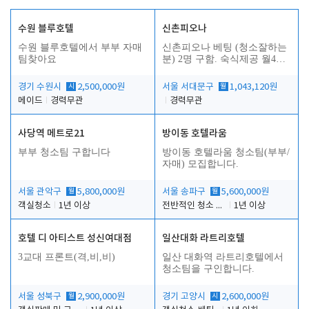
수원 블루호텔
신촌피오나
수원 블루호텔에서 부부 자매
신촌피오나 베팅 (청소잘하는
팀찾아요
분) 2명 구함. 숙식제공 월4회
휴무
경기 수원시
시
2,500,000원
서울 서대문구
월
1,043,120원
메이드
경력무관
경력무관
사당역 메트로21
방이동 호텔라움
부부 청소팀 구합니다
방이동 호텔라움 청소팀(부부/
자매) 모집합니다.
서울 관악구
월
5,800,000원
서울 송파구
월
5,600,000원
객실청소
1년 이상
전반적인 청소 업무(객실청소.객실정리)
1년 이상
호텔 디 아티스트 성신여대점
일산대화 라트리호텔
3교대 프론트(격,비,비)
일산 대화역 라트리호텔에서
청소팀을 구인합니다.
서울 성북구
월
2,900,000원
경기 고양시
시
2,600,000원