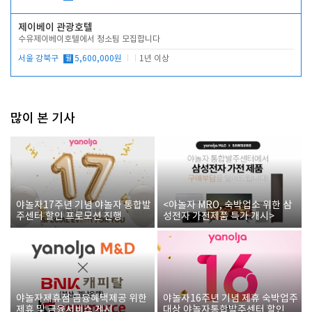
제이베이 관광호텔
수유제이베이호텔에서 청소팀 모집합니다
서울 강북구
월
5,600,000원
1년 이상
많이 본 기사
야놀자17주년 기념 야놀자 통합발
<야놀자 MRO, 숙박업소 위한 삼
주센터 할인 프로모션 진행
성전자 가전제품 특가 개시>
야놀자제휴점 금융혜택제공 위한
야놀자16주년 기념 제휴 숙박업주
제휴 및 금융서비스 게시
대상 야놀자통합발주센터 할인쿠