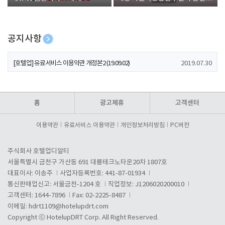
폰 증정
공지사항
[호텔업] 개인정보 처리방침 개정본1 (19.09.02)
2019.07.30
[호텔업] 유료서비스 이용약관 개정본2 (19.09.02)
2019.07.30
[호텔업] 개인정보 처리방침 개정본2 (19.09.02)
2019.07.30
홈
광고제휴
고객센터
이용약관
유료서비스 이용약관
개인정보처리방침
PC버전
주식회사 호텔업디알티
서울특별시 금천구 가산동 691 대륭테크노타운20차 1807호
대표이사: 이송주
사업자등록번호: 441-87-01934
통신판매업신고: 서울금천-1204 호
직업정보: J1206020200010
고객센터: 1644-7896
Fax: 02-2225-8487
이메일:
hdrt1109@hotelupdrt.com
Copyright ⓒ HotelupDRT Corp. All Right Reserved.