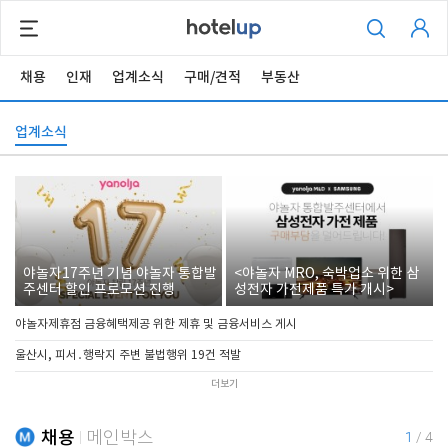
채용
인재
업계소식
구매/견적
부동산
업계소식
야놀자17주년 기념 야놀자 통합발
<야놀자 MRO, 숙박업소 위한 삼
주센터 할인 프로모션 진행
성전자 가전제품 특가 개시>
야놀자제휴점 금융혜택제공 위한 제휴 및 금융서비스 게시
울산시, 피서․행락지 주변 불법행위 19건 적발
더보기
채용
메인박스
1
/
4