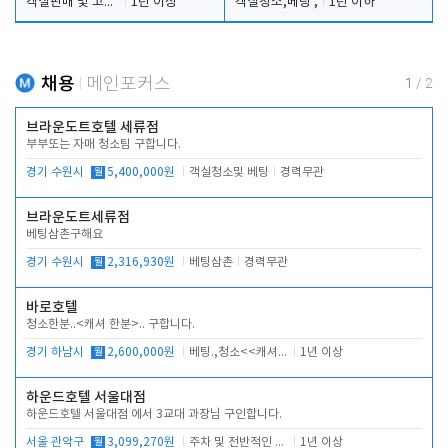
객실판매 및 고객응대
1년 이상
객실청소,베팅 ,
1년 이하
채용
메인포커스
1
/
2
브라운도트호텔 세류점
부부또는 자매 청소팀 구합니다.
경기 수원시
월
5,400,000원
객실청소및 베팅
경력무관
브라운도트세류점
베팅삼촌구해요
경기 수원시
월
2,316,930원
베팅삼촌
경력무관
바로호텔
청소한분..<캐셔 한분>.. 구합니다.
경기 하남시
월
2,600,000원
베팅.,청소<<캐셔 모셔봅니다.
1년 이상
하운드호텔 서울대점
하운드호텔 서울대점 에서 3교대 과장님 구인합니다.
서울 관악구
월
3,099,270원
주차 및 전반적인 당번업무
1년 이상