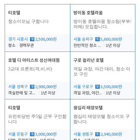
티호텔
방이동 호텔라움
청소이모님 구합니다
방이동 호텔라움 청소팀(부부/
자매) 모집합니다.
경기 시흥시
월
2,500,000원
서울 송파구
월
5,600,000원
청소
경력무관
전반적인 청소 업무(객실청소.객실정리)
1년 이상
호텔 디 아티스트 성신여대점
구로 컬리넌 호텔
3교대 프론트(격,비,비)
격일 과장, 야간 대리, 청소 이
모 구인
서울 성북구
월
2,900,000원
서울 구로구
월
3,500,000원
객실판매 및 고객응대
1년 이상
격일 과장, 야간 대리, 청소 이모
1년 이상
티호텔
왕십리 태양모텔
프런트당번 주5일 근무 구인합
왕십리 태양모텔 청소이모 구
니다
합니다.
서울 강동구
월
3,000,000원
서울 성동구
월
2,940,000원