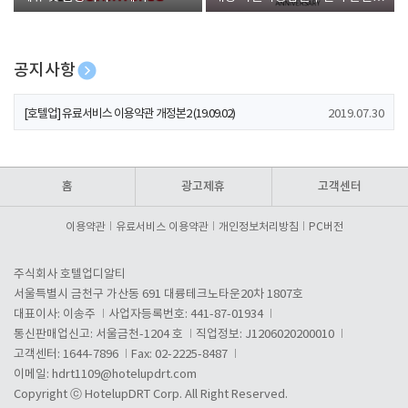
폰 증정
공지사항
[호텔업] 개인정보 처리방침 개정본1 (19.09.02)
2019.07.30
[호텔업] 유료서비스 이용약관 개정본2 (19.09.02)
2019.07.30
[호텔업] 개인정보 처리방침 개정본2 (19.09.02)
2019.07.30
홈
광고제휴
고객센터
이용약관
유료서비스 이용약관
개인정보처리방침
PC버전
주식회사 호텔업디알티
서울특별시 금천구 가산동 691 대륭테크노타운20차 1807호
대표이사: 이송주
사업자등록번호: 441-87-01934
통신판매업신고: 서울금천-1204 호
직업정보: J1206020200010
고객센터: 1644-7896
Fax: 02-2225-8487
이메일:
hdrt1109@hotelupdrt.com
Copyright ⓒ HotelupDRT Corp. All Right Reserved.