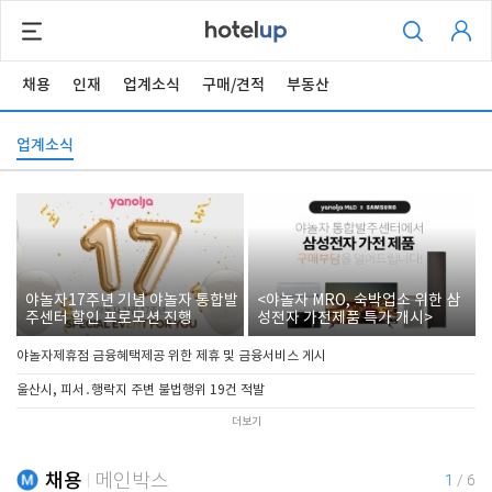
채용
인재
업계소식
구매/견적
부동산
업계소식
야놀자17주년 기념 야놀자 통합발
<야놀자 MRO, 숙박업소 위한 삼
주센터 할인 프로모션 진행
성전자 가전제품 특가 개시>
야놀자제휴점 금융혜택제공 위한 제휴 및 금융서비스 게시
울산시, 피서․행락지 주변 불법행위 19건 적발
더보기
채용
메인박스
1
/
6