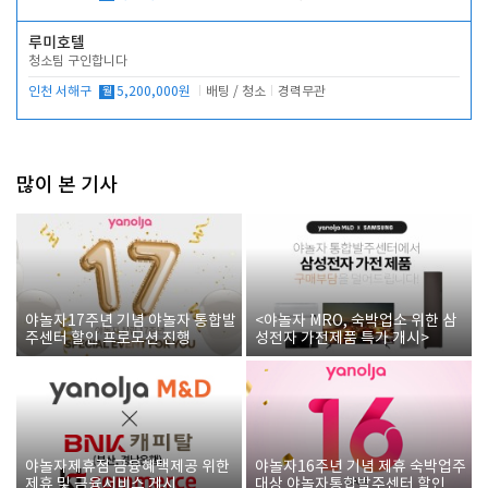
루미호텔
청소팀 구인합니다
인천 서해구
월
5,200,000원
배팅 / 청소
경력무관
많이 본 기사
야놀자17주년 기념 야놀자 통합발
<야놀자 MRO, 숙박업소 위한 삼
주센터 할인 프로모션 진행
성전자 가전제품 특가 개시>
야놀자제휴점 금융혜택제공 위한
야놀자16주년 기념 제휴 숙박업주
제휴 및 금융서비스 게시
대상 야놀자통합발주센터 할인쿠