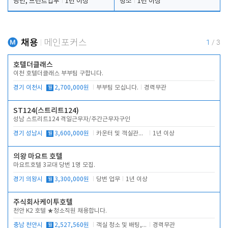
당번, 프런트업무
1년 이상
청소
1년 이상
채용
메인포커스
1
/
3
호텔더클래스
이천 호텔더클래스 부부팀 구합니다.
경기 이천시
월
2,700,000원
부부팀 모십니다.
경력무관
ST124(스트리트124)
성남 스트리트124 격일근무자/주간근무자구인
경기 성남시
월
3,600,000원
카운터 및 객실관리 전반
1년 이상
의왕 마요트 호텔
마요트호텔 3교대 당번 1명 모집.
경기 의왕시
월
3,300,000원
당번 업무
1년 이상
주식회사케이투호텔
천안 K2 호텔 ★청소직원 채용합니다.
충남 천안시
월
2,527,560원
객실 청소 및 배팅, 주변 시설 청소
경력무관