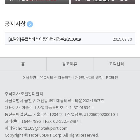
폰 증정
공지사항
[호텔업] 개인정보 처리방침 개정본1 (19.09.02)
2019.07.30
[호텔업] 유료서비스 이용약관 개정본2 (19.09.02)
2019.07.30
[호텔업] 개인정보 처리방침 개정본2 (19.09.02)
2019.07.30
홈
광고제휴
고객센터
이용약관
유료서비스 이용약관
개인정보처리방침
PC버전
주식회사 호텔업디알티
서울특별시 금천구 가산동 691 대륭테크노타운20차 1807호
대표이사: 이송주
사업자등록번호: 441-87-01934
통신판매업신고: 서울금천-1204 호
직업정보: J1206020200010
고객센터: 1644-7896
Fax: 02-2225-8487
이메일:
hdrt1109@hotelupdrt.com
Copyright ⓒ HotelupDRT Corp. All Right Reserved.