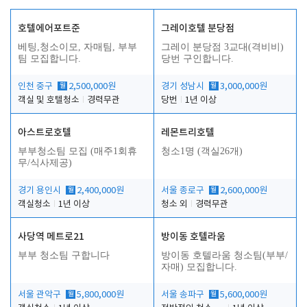
호텔에어포트준
그레이호텔 분당점
베팅,청소이모, 자매팀, 부부
그레이 분당점 3교대(격비비)
팀 모집합니다.
당번 구인합니다.
인천 중구
월
2,500,000원
경기 성남시
월
3,000,000원
객실 및 호텔청소
경력무관
당번
1년 이상
아스트로호텔
레몬트리호텔
부부청소팀 모집 (매주1회휴
청소1명 (객실26개)
무/식사제공)
경기 용인시
월
2,400,000원
서울 종로구
월
2,600,000원
객실청소
1년 이상
청소 외
경력무관
사당역 메트로21
방이동 호텔라움
부부 청소팀 구합니다
방이동 호텔라움 청소팀(부부/
자매) 모집합니다.
서울 관악구
월
5,800,000원
서울 송파구
월
5,600,000원