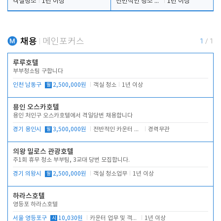
객실청소
1년 이상
전반적인 청소 업무(객실청소.객실정리)
1년 이상
채용
메인포커스
1
/
1
루루호텔
부부청소팀 구합니다
인천 남동구
월
2,500,000원
객실 청소
1년 이상
용인 오스카호텔
용인 처인구 오스카호텔에서 격일당번 채용합니다
경기 용인시
월
3,500,000원
전반적인 카운터 업무
경력무관
의왕 밀로스 관광호텔
주1회 휴무 청소 부부팀, 3교대 당번 모집합니다.
경기 의왕시
월
2,500,000원
객실 청소업무
1년 이상
하라스호텔
영등포 하라스호텔
서울 영등포구
시
10,030원
카운터 업무 및 객실관리(청소상태 확인, 객실판매)
1년 이상