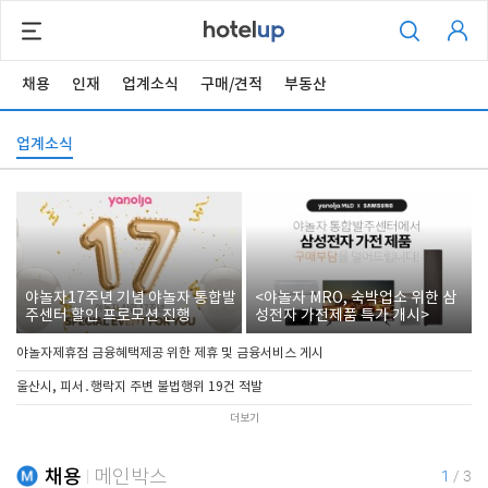
채용
인재
업계소식
구매/견적
부동산
업계소식
야놀자17주년 기념 야놀자 통합발
<야놀자 MRO, 숙박업소 위한 삼
주센터 할인 프로모션 진행
성전자 가전제품 특가 개시>
야놀자제휴점 금융혜택제공 위한 제휴 및 금융서비스 게시
울산시, 피서․행락지 주변 불법행위 19건 적발
더보기
채용
메인박스
1
/
3