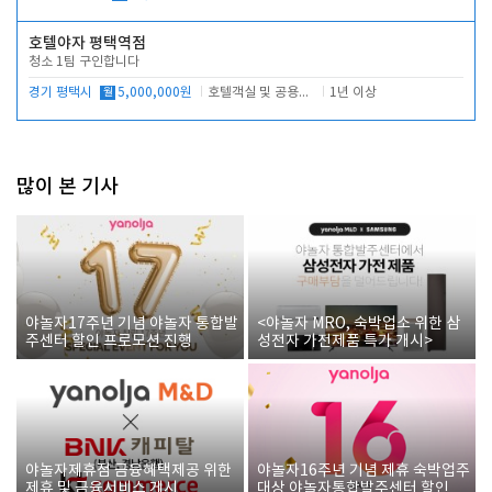
호텔야자 평택역점
청소 1팀 구인합니다
경기 평택시
월
5,000,000원
호텔객실 및 공용시설 청소 관리
1년 이상
많이 본 기사
야놀자17주년 기념 야놀자 통합발
<야놀자 MRO, 숙박업소 위한 삼
주센터 할인 프로모션 진행
성전자 가전제품 특가 개시>
야놀자제휴점 금융혜택제공 위한
야놀자16주년 기념 제휴 숙박업주
제휴 및 금융서비스 게시
대상 야놀자통합발주센터 할인쿠