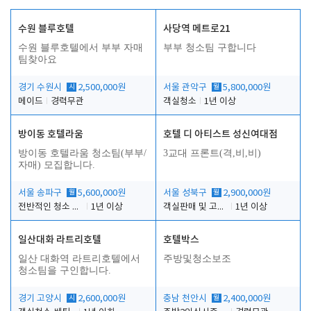
수원 블루호텔
사당역 메트로21
수원 블루호텔에서 부부 자매
부부 청소팀 구합니다
팀찾아요
경기 수원시
시
2,500,000원
서울 관악구
월
5,800,000원
메이드
경력무관
객실청소
1년 이상
방이동 호텔라움
호텔 디 아티스트 성신여대점
방이동 호텔라움 청소팀(부부/
3교대 프론트(격,비,비)
자매) 모집합니다.
서울 송파구
월
5,600,000원
서울 성북구
월
2,900,000원
전반적인 청소 업무(객실청소.객실정리)
1년 이상
객실판매 및 고객응대
1년 이상
일산대화 라트리호텔
호텔박스
일산 대화역 라트리호텔에서
주방및청소보조
청소팀을 구인합니다.
경기 고양시
시
2,600,000원
충남 천안시
월
2,400,000원