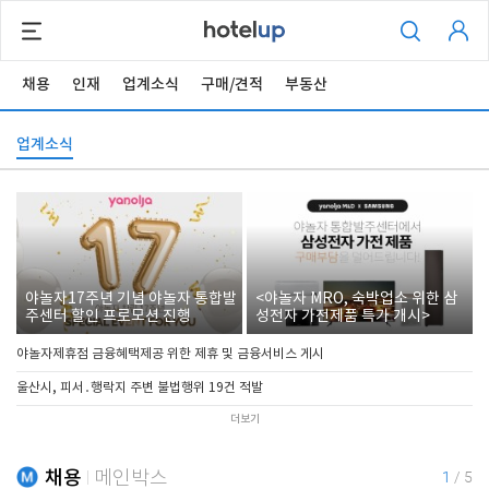
채용
인재
업계소식
구매/견적
부동산
업계소식
야놀자17주년 기념 야놀자 통합발
<야놀자 MRO, 숙박업소 위한 삼
주센터 할인 프로모션 진행
성전자 가전제품 특가 개시>
야놀자제휴점 금융혜택제공 위한 제휴 및 금융서비스 게시
울산시, 피서․행락지 주변 불법행위 19건 적발
더보기
채용
메인박스
1
/
5