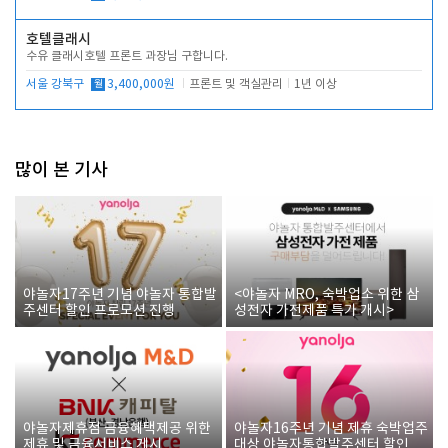
호텔클래시
수유 클래시호텔 프론트 과장님 구합니다.
서울 강북구
월
3,400,000원
프론트 및 객실관리
1년 이상
많이 본 기사
야놀자17주년 기념 야놀자 통합발
<야놀자 MRO, 숙박업소 위한 삼
주센터 할인 프로모션 진행
성전자 가전제품 특가 개시>
야놀자제휴점 금융혜택제공 위한
야놀자16주년 기념 제휴 숙박업주
제휴 및 금융서비스 게시
대상 야놀자통합발주센터 할인쿠