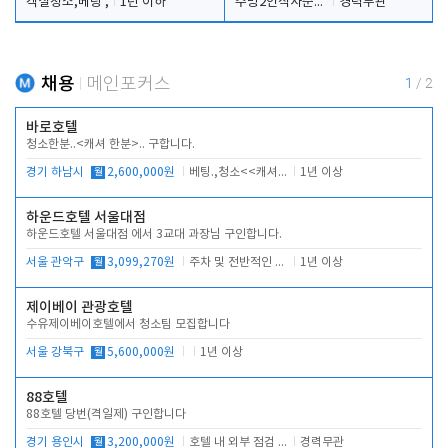
객실청소,베팅 ,
1년 이하
주방2인식사준비및청소린렌보조
경력무관
채용
메인포커스
1
/
2
바로호텔
청소한분..<캐셔 한분>.. 구합니다.
경기 하남시
월
2,600,000원
베팅.,청소<<캐셔 모셔봅니다.
1년 이상
하운드호텔 서울대점
하운드호텔 서울대점 에서 3교대 과장님 구인합니다.
서울 관악구
월
3,099,270원
주차 및 전반적인 당번업무
1년 이상
제이베이 관광호텔
수유제이베이호텔에서 청소팀 모집합니다
서울 강북구
월
5,600,000원
1년 이상
88호텔
88호텔 당번(격일제) 구인합니다
경기 용인시
월
3,200,000원
호텔 내 외부 점검 및 프런트 운영
경력무관