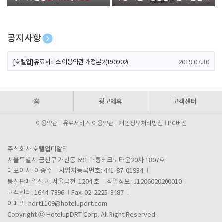
폰 증정
공지사항
[호텔업] 개인정보 처리방침 개정본1 (19.09.02)
2019.07.30
[호텔업] 유료서비스 이용약관 개정본2 (19.09.02)
2019.07.30
[호텔업] 개인정보 처리방침 개정본2 (19.09.02)
2019.07.30
홈
광고제휴
고객센터
이용약관
유료서비스 이용약관
개인정보처리방침
PC버전
주식회사 호텔업디알티
서울특별시 금천구 가산동 691 대륭테크노타운20차 1807호
대표이사: 이송주
사업자등록번호: 441-87-01934
통신판매업신고: 서울금천-1204 호
직업정보: J1206020200010
고객센터: 1644-7896
Fax: 02-2225-8487
이메일:
hdrt1109@hotelupdrt.com
Copyright ⓒ HotelupDRT Corp. All Right Reserved.