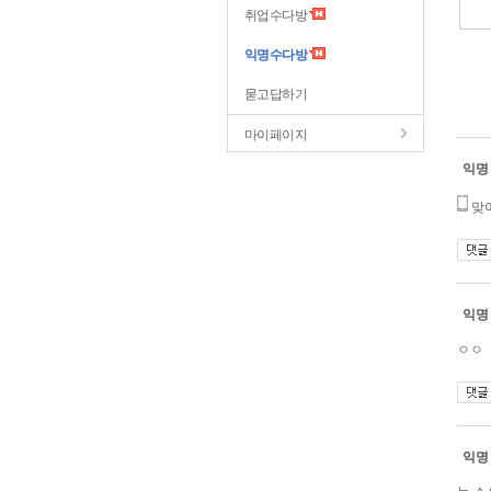
취업수다방
익명수다방
묻고답하기
마이페이지