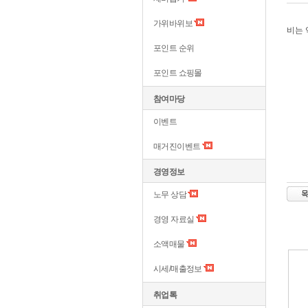
가위바위보
비는 
포인트 순위
포인트 쇼핑몰
참여마당
이벤트
매거진이벤트
경영정보
노무 상담
경영 자료실
소액매물
시세/매출정보
취업톡