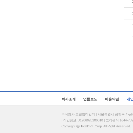
회사소개
언론보도
이용약관
개
주식회사 호텔업디알티 | 서울특별시 금천구 가산동 69
| 직업정보: J1206020200010 | 고객센터 1644-7896 
Copyright ⓒHotelDRT Corp. All Right Reserved.