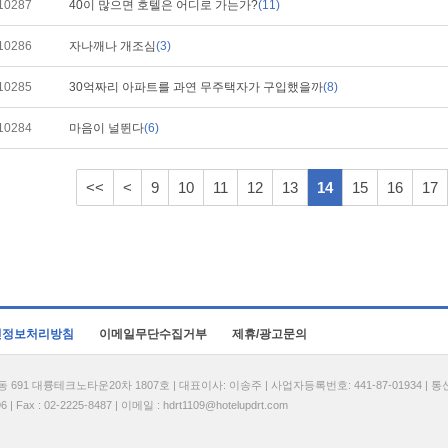
10287
40이 많으면 호텔은 어디로 가는가?
(11)
10286
자나깨나 개조심
(3)
10285
30억짜리 아파트를 과연 무주택자가 구입했을까
(8)
10284
마음이 널뛴다
(6)
<<
<
9
10
11
12
13
14
15
16
17
인정보처리방침
이메일무단수집거부
제휴/광고문의
1 대륭테크노타운20차 1807호 | 대표이사: 이송주 | 사업자등록번호: 441-87-01934 | 
| Fax : 02-2225-8487 | 이메일 :
hdrt1109@hotelupdrt.com