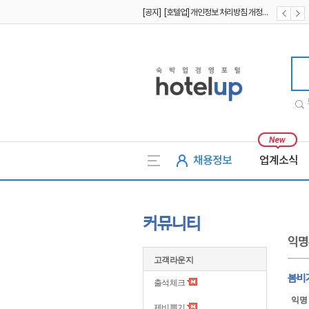
[공지] [호텔업] 개인정보 처리방침 개정본1 (19.09.02)
[공지] [호텔업] 유료서비스 이용약관 개정본2 (19.09.02)
호텔업
채용정보
업계소식
커뮤니티
익명
고객라운지
봄비
출석체크
익명
제비뽑기