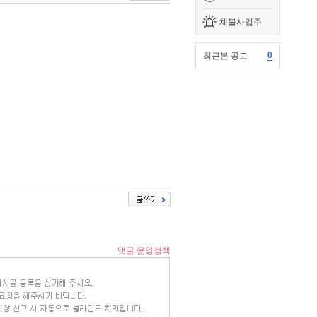
체불사업주
0
최근본 공고