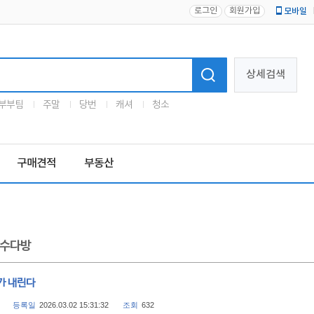
로그인
회원가입
모바일
로고
상세검색
부부팀
주말
당번
캐셔
청소
구매견적
부동산
수다방
가 내린다
등록일
2026.03.02 15:31:32
조회
632