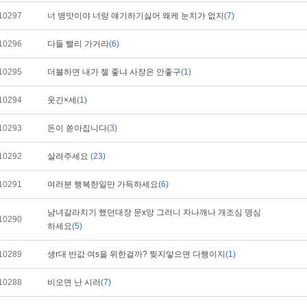
10297
너 병맛이야 너랑 얘기하기싫어 왜케 눈치가 없지
(7)
10296
다들 빨리 가거라
(6)
10295
더블하면 내가 젤 좋냐 사장은 안좋구
(1)
10294
웃긴×세
(1)
10293
돈이 쏟아집니다
(3)
10292
살려주세요
(23)
10291
여러분 행복한일만 가득하세요
(6)
남녀갈라치기 했던대장 문x앙 그러니 자나깨나 개조심 명심
10290
하세요
(5)
10289
생r대 반값 여s을 위한걸까? 찢지앟으면 다행이지
(1)
10288
비오면 난 시러
(7)