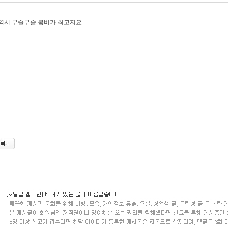
역시 부슬부슬 봄비가 최고지요