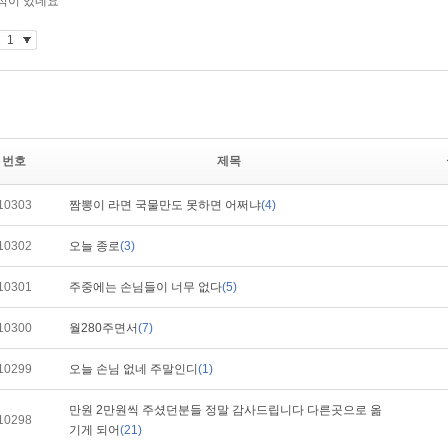
번호
제목
10303
짬뽕이 라면 국물만도 못하면 어쩌냐
(4)
10302
오늘 종로
(3)
10301
주중에는 손님들이 너무 없다
(5)
10300
월280주면서
(7)
10299
오늘 손님 없네 주말인디
(1)
만원 2만원씩 주셨던분들 정말 감사드립니다 다른곳으로 옮
10298
기게 되어
(21)