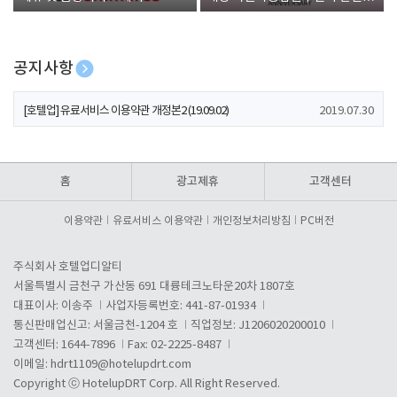
폰 증정
공지사항
[호텔업] 개인정보 처리방침 개정본1 (19.09.02)
2019.07.30
[호텔업] 유료서비스 이용약관 개정본2 (19.09.02)
2019.07.30
[호텔업] 개인정보 처리방침 개정본2 (19.09.02)
2019.07.30
홈
광고제휴
고객센터
이용약관
유료서비스 이용약관
개인정보처리방침
PC버전
주식회사 호텔업디알티
서울특별시 금천구 가산동 691 대륭테크노타운20차 1807호
대표이사: 이송주
사업자등록번호: 441-87-01934
통신판매업신고: 서울금천-1204 호
직업정보: J1206020200010
고객센터: 1644-7896
Fax: 02-2225-8487
이메일:
hdrt1109@hotelupdrt.com
Copyright ⓒ HotelupDRT Corp. All Right Reserved.