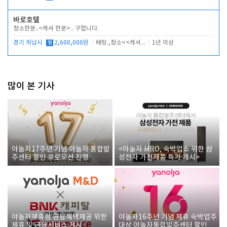
바로호텔
청소한분..<캐셔 한분>.. 구합니다.
경기 하남시
월
2,600,000원
베팅.,청소<<캐셔 모셔봅니다.
1년 이상
많이 본 기사
야놀자17주년 기념 야놀자 통합발
<야놀자 MRO, 숙박업소 위한 삼
주센터 할인 프로모션 진행
성전자 가전제품 특가 개시>
야놀자제휴점 금융혜택제공 위한
야놀자16주년 기념 제휴 숙박업주
제휴 및 금융서비스 게시
대상 야놀자통합발주센터 할인쿠