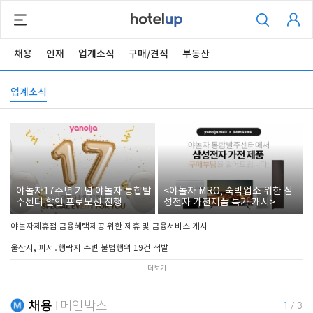
채용
인재
업계소식
구매/견적
부동산
업계소식
야놀자17주년 기념 야놀자 통합발
<야놀자 MRO, 숙박업소 위한 삼
주센터 할인 프로모션 진행
성전자 가전제품 특가 개시>
야놀자제휴점 금융혜택제공 위한 제휴 및 금융서비스 게시
울산시, 피서․행락지 주변 불법행위 19건 적발
더보기
채용
메인박스
1
/
3