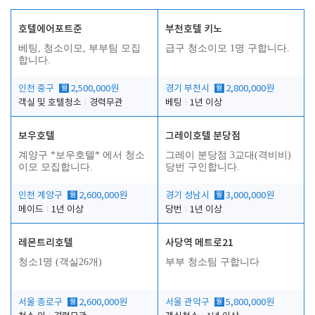
호텔에어포트준
부천호텔 키노
베팅, 청소이모, 부부팀 모집
급구 청소이모 1명 구합니다.
합니다.
인천 중구
월
2,500,000원
경기 부천시
월
2,800,000원
객실 및 호텔청소
경력무관
베팅
1년 이상
보우호텔
그레이호텔 분당점
계양구 *보우호텔* 에서 청소
그레이 분당점 3교대(격비비)
이모 모집합니다.
당번 구인합니다.
인천 계양구
월
2,600,000원
경기 성남시
월
3,000,000원
메이드
1년 이상
당번
1년 이상
레몬트리호텔
사당역 메트로21
청소1명 (객실26개)
부부 청소팀 구합니다
서울 종로구
월
2,600,000원
서울 관악구
월
5,800,000원