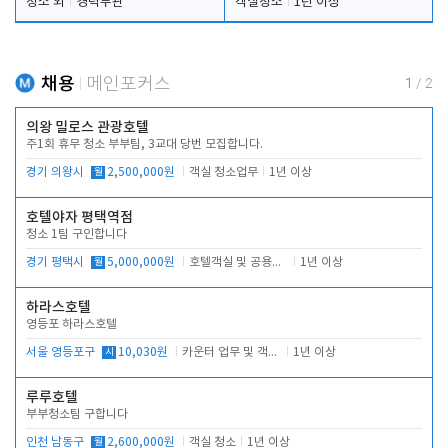
청소 외
경력무관
객실청소
1년 이상
채용
메인포커스
1
/
2
의왕 밀로스 관광호텔
주1회 휴무 청소 부부팀, 3교대 당번 모집합니다.
경기 의왕시
월
2,500,000원
객실 청소업무
1년 이상
호텔야자 평택역점
청소 1팀 구인합니다
경기 평택시
월
5,000,000원
호텔객실 및 공용시설 청소 관리
1년 이상
하라스호텔
영등포 하라스호텔
서울 영등포구
시
10,030원
카운터 업무 및 객실관리(청소상태 확인, 객실판매)
1년 이상
루루호텔
부부청소팀 구합니다
인천 남동구
월
2,600,000원
객실 청소
1년 이상