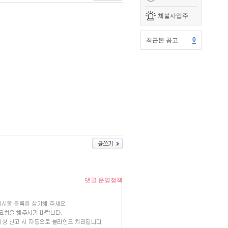
체불사업주
0
최근본 공고