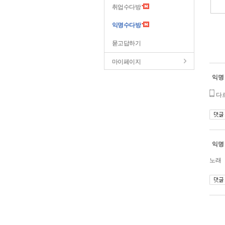
취업수다방
익명수다방
묻고답하기
마이페이지