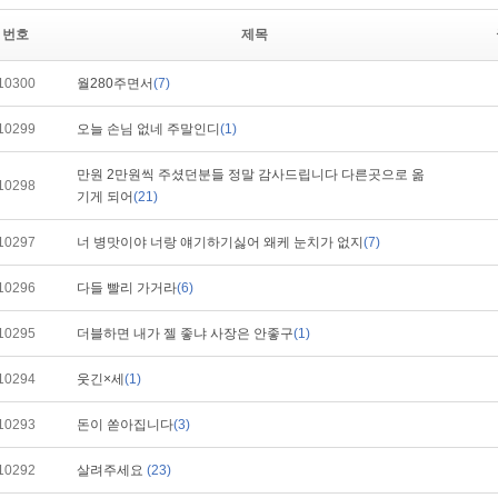
번호
제목
10300
월280주면서
(7)
10299
오늘 손님 없네 주말인디
(1)
만원 2만원씩 주셨던분들 정말 감사드립니다 다른곳으로 옮
10298
기게 되어
(21)
10297
너 병맛이야 너랑 얘기하기싫어 왜케 눈치가 없지
(7)
10296
다들 빨리 가거라
(6)
10295
더블하면 내가 젤 좋냐 사장은 안좋구
(1)
10294
웃긴×세
(1)
10293
돈이 쏟아집니다
(3)
10292
살려주세요
(23)