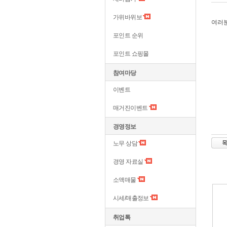
가위바위보
여러
포인트 순위
포인트 쇼핑몰
참여마당
이벤트
매거진이벤트
경영정보
노무 상담
경영 자료실
소액매물
시세/매출정보
취업톡