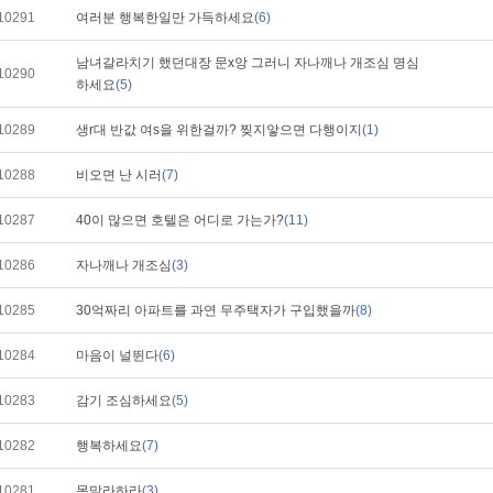
10291
여러분 행복한일만 가득하세요
(6)
남녀갈라치기 했던대장 문x앙 그러니 자나깨나 개조심 명심
10290
하세요
(5)
10289
생r대 반값 여s을 위한걸까? 찢지앟으면 다행이지
(1)
10288
비오면 난 시러
(7)
10287
40이 많으면 호텔은 어디로 가는가?
(11)
10286
자나깨나 개조심
(3)
10285
30억짜리 아파트를 과연 무주택자가 구입했을까
(8)
10284
마음이 널뛴다
(6)
10283
감기 조심하세요
(5)
10282
행복하세요
(7)
10281
목말라하라
(3)