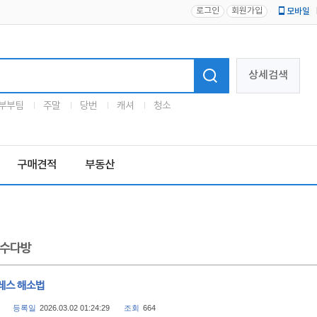
로그인
회원가입
모바일
로고
상세검색
부부팀
주말
당번
캐셔
청소
구매견적
부동산
수다방
레스 해소법
등록일
2026.03.02 01:24:29
조회
664