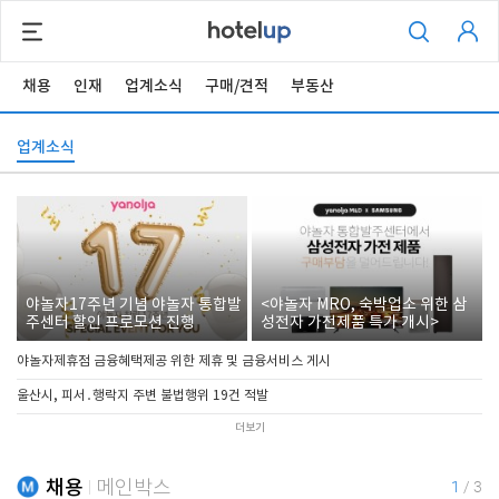
채용
인재
업계소식
구매/견적
부동산
업계소식
야놀자17주년 기념 야놀자 통합발
<야놀자 MRO, 숙박업소 위한 삼
주센터 할인 프로모션 진행
성전자 가전제품 특가 개시>
야놀자제휴점 금융혜택제공 위한 제휴 및 금융서비스 게시
울산시, 피서․행락지 주변 불법행위 19건 적발
더보기
채용
메인박스
1
/
3