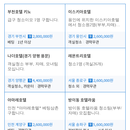
부천호텔 키노
이스키아호텔
급구 청소이모 1명 구합니다.
용인에 위치한 이스키아호텔
에서 청소원2명(부부,자매)을
모집합니다..
경기 부천시
월
2,800,000원
경기 용인시
월
2,600,000원
베팅
1년 이상
객실청소
경력무관
나더호텔(경기 양평 용문)
레몬트리호텔
객실청소 부부, 자매, 모녀팀
청소1명 (객실26개)
모십니다.
경기 양평군
월
4,400,000원
서울 종로구
월
2,600,000원
객실청소, 카운터
경력무관
청소 외
경력무관
아마레호텔
방이동 호텔라움
인천 *아마레호텔* 베팅삼촌
방이동 호텔라움 청소팀(부부/
구합니다.
자매) 모집합니다.
인천 계양구
월
2,600,000원
서울 송파구
월
5,600,000원