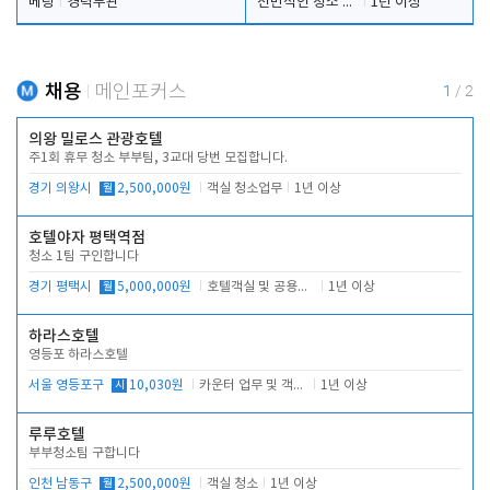
베팅
경력무관
전반적인 청소 업무(객실청소.객실정리)
1년 이상
채용
메인포커스
1
/
2
의왕 밀로스 관광호텔
주1회 휴무 청소 부부팀, 3교대 당번 모집합니다.
경기 의왕시
월
2,500,000원
객실 청소업무
1년 이상
호텔야자 평택역점
청소 1팀 구인합니다
경기 평택시
월
5,000,000원
호텔객실 및 공용시설 청소 관리
1년 이상
하라스호텔
영등포 하라스호텔
서울 영등포구
시
10,030원
카운터 업무 및 객실관리(청소상태 확인, 객실판매)
1년 이상
루루호텔
부부청소팀 구합니다
인천 남동구
월
2,500,000원
객실 청소
1년 이상