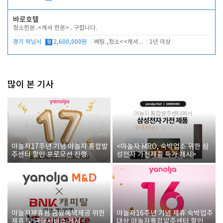
바로호텔
청소한분..<캐셔 한분>.. 구합니다.
경기 하남시
월
2,600,000원
베팅.,청소<<캐셔 모셔봅니다.
1년 이상
많이 본 기사
야놀자17주년 기념 야놀자 통합발
<야놀자 MRO, 숙박업소 위한 삼
주센터 할인 프로모션 진행
성전자 가전제품 특가 개시>
야놀자제휴점 금융혜택제공 위한
야놀자16주년 기념 제휴 숙박업주
제휴 및 금융서비스 게시
대상 야놀자통합발주센터 할인쿠