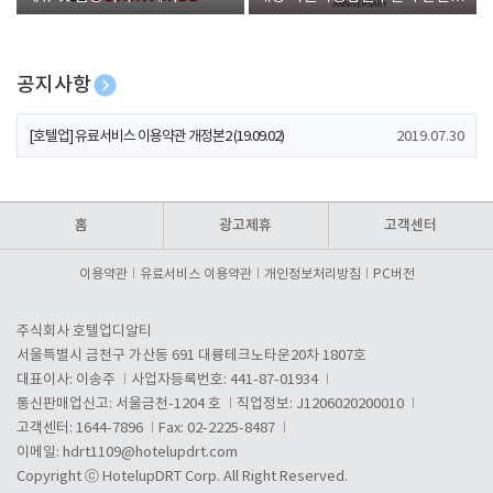
폰 증정
공지사항
[호텔업] 개인정보 처리방침 개정본1 (19.09.02)
2019.07.30
[호텔업] 유료서비스 이용약관 개정본2 (19.09.02)
2019.07.30
[호텔업] 개인정보 처리방침 개정본2 (19.09.02)
2019.07.30
홈
광고제휴
고객센터
이용약관
유료서비스 이용약관
개인정보처리방침
PC버전
주식회사 호텔업디알티
서울특별시 금천구 가산동 691 대륭테크노타운20차 1807호
대표이사: 이송주
사업자등록번호: 441-87-01934
통신판매업신고: 서울금천-1204 호
직업정보: J1206020200010
고객센터: 1644-7896
Fax: 02-2225-8487
이메일:
hdrt1109@hotelupdrt.com
Copyright ⓒ HotelupDRT Corp. All Right Reserved.