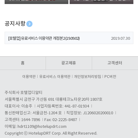
폰 증정
공지사항
[호텔업] 개인정보 처리방침 개정본1 (19.09.02)
2019.07.30
[호텔업] 유료서비스 이용약관 개정본2 (19.09.02)
2019.07.30
[호텔업] 개인정보 처리방침 개정본2 (19.09.02)
2019.07.30
홈
광고제휴
고객센터
이용약관
유료서비스 이용약관
개인정보처리방침
PC버전
주식회사 호텔업디알티
서울특별시 금천구 가산동 691 대륭테크노타운20차 1807호
대표이사: 이송주
사업자등록번호: 441-87-01934
통신판매업신고: 서울금천-1204 호
직업정보: J1206020200010
고객센터: 1644-7896
Fax: 02-2225-8487
이메일:
hdrt1109@hotelupdrt.com
Copyright ⓒ HotelupDRT Corp. All Right Reserved.