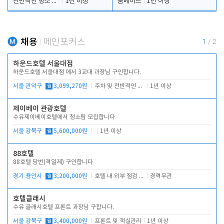
전반적인 청소 업무(객실청소.객실정리)
1년 이상
룸메이드
1년 이상
채용
메인포커스
1
/
2
하운드호텔 서울대점
하운드호텔 서울대점 에서 3교대 과장님 구인합니다.
서울 관악구
월
3,099,270원
주차 및 전반적인 당번업무
1년 이상
제이베이 관광호텔
수유제이베이호텔에서 청소팀 모집합니다
서울 강북구
월
5,600,000원
1년 이상
88호텔
88호텔 당번(격일제) 구인합니다
경기 용인시
월
3,200,000원
호텔 내 외부 점검 및 프런트 운영
경력무관
호텔클래시
수유 클래시호텔 프론트 과장님 구합니다.
서울 강북구
월
3,400,000원
프론트 및 객실관리
1년 이상