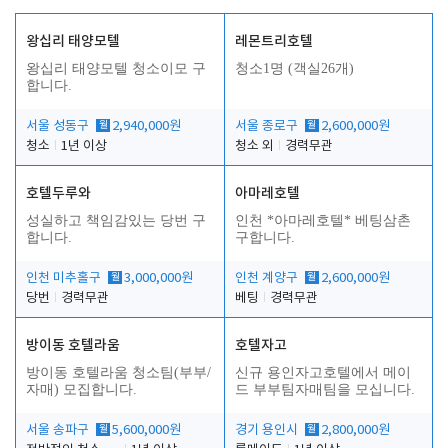
왕십리 태양모텔
레몬트리호텔
왕십리 태양모텔 청소이모 구
청소1명 (객실26개)
합니다.
서울 성동구
월
2,940,000원
서울 종로구
월
2,600,000원
청소
1년 이상
청소 외
경력무관
호텔두루와
아마레호텔
성실하고 책임감있는 당번 구
인천 *아마레호텔* 베팅삼촌
합니다.
구합니다.
인천 미추홀구
월
3,000,000원
인천 계양구
월
2,600,000원
당번
경력무관
베팅
경력무관
방이동 호텔라움
호텔자고
방이동 호텔라움 청소팀(부부/
신규 용인자고호텔에서 메이
자매) 모집합니다.
드 부부팀자매팀을 모십니다.
서울 송파구
월
5,600,000원
경기 용인시
월
2,800,000원