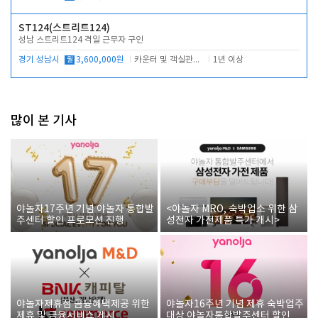
ST124(스트리트124)
성남 스트리트124 격일 근무자 구인
경기 성남시
월
3,600,000원
카운터 및 객실관리 전반
1년 이상
많이 본 기사
야놀자17주년 기념 야놀자 통합발
<야놀자 MRO, 숙박업소 위한 삼
주센터 할인 프로모션 진행
성전자 가전제품 특가 개시>
야놀자제휴점 금융혜택제공 위한
야놀자16주년 기념 제휴 숙박업주
제휴 및 금융서비스 게시
대상 야놀자통합발주센터 할인쿠