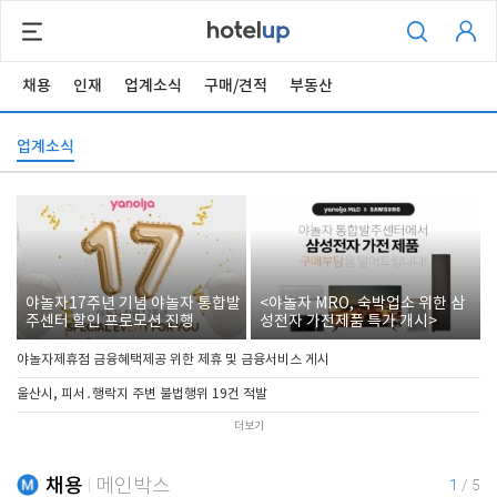
채용
인재
업계소식
구매/견적
부동산
업계소식
야놀자17주년 기념 야놀자 통합발
<야놀자 MRO, 숙박업소 위한 삼
주센터 할인 프로모션 진행
성전자 가전제품 특가 개시>
야놀자제휴점 금융혜택제공 위한 제휴 및 금융서비스 게시
울산시, 피서․행락지 주변 불법행위 19건 적발
더보기
채용
메인박스
1
/
5